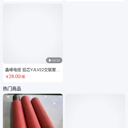
缆0.6/1KV

00:33
鑫峰电缆 铝芯YJLV22交联聚乙
烯绝缘建筑工程矿山低压高压
28
.00
￥
/米
电力电缆
热门商品