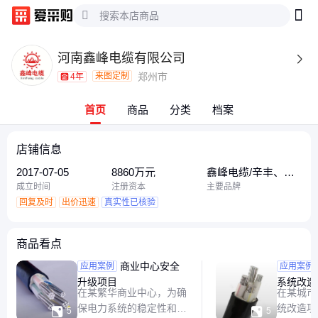
河南鑫峰电缆有限公司

来图定制
郑州市
4年
首页
商品
分类
档案
店铺信息
2017-07-05
8860万元
鑫峰电缆/辛丰、鑫
峰电缆、鑫峰电缆 /
成立时间
注册资本
主要品牌
辛丰
回复及时
出价迅速
真实性已核验
商品看点
商业中心安全
地铁隧
应用案例
应用案例
升级项目
系统改造
在某繁华商业中心，为确
在某城市
保电力系统的稳定性和安
统改造项


5
5