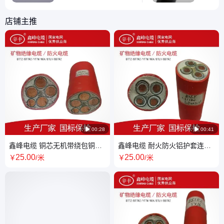
全性，选用了鑫峰电缆的
的BTT
BTTRZ柔性矿物质绝缘
缘电缆被
店铺主推
电缆。该电缆以其出色的
度的柔韧
耐热、耐火性能，有效提
使得电缆
升了整个商业中心的电气
中依然保
安全等级。定制化的服务
确保了地
更满足了商业中心复杂的
定性和安
电力系统需求，保障了商
供了更加
业活动的连续性和顾
境。

00:28

00:41
鑫峰电缆 铜芯无机带绕包铜护
鑫峰电缆 耐火防火铝护套连续
套柔性防火矿物绝缘电缆
挤包矿物绝缘电缆3x50 1x25
25
.00
25
.00
￥
/米
￥
/米
4x185+1x95