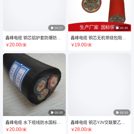

00:27

00:35
鑫峰电缆 铜芯铝护套防爆防腐
鑫峰电缆 铜芯无机带绕包阻燃
阻燃防火建筑工程矿物质绝缘
耐火柔性防火矿物绝缘电缆
20
.00
19
.00
￥
/米
￥
/米
电缆
5x16

00:35

00:33
鑫峰电缆 水下缆线防水国标深
鑫峰电缆 铜芯YJV交联聚乙烯
潜水泵专用线缆3X35/3x16
绝缘建筑工程矿山低压电力电
20
.00
28
.00
￥
/米
￥
/米