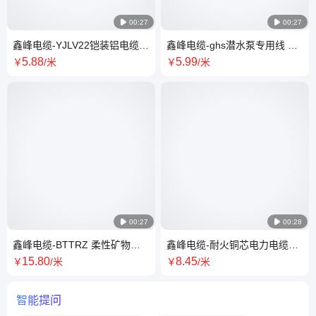

00:27

00:27
鑫峰电缆-YJLV22铠装铝电缆
鑫峰电缆-ghs潜水泵专用线 防
16-400平方 1~5芯 国标铝电力
水耐腐蚀 厂家直接发货
5
.88
5
.99
￥
/米
￥
/米
电缆

00:27

00:28
鑫峰电缆-BTTRZ 柔性矿物质
鑫峰电缆-耐火铜芯电力电缆线
绝缘 防火电缆线 国标多种规格
2345芯4/6/10/16/25 平方 YJV
15
.80
8
.45
￥
/米
￥
/米
型号
智能提问