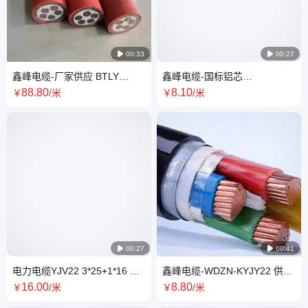

00:33

00:27
鑫峰电缆-厂家供应 BTLY
鑫峰电缆-国标铝芯
YTTW 矿物质橡皮绝缘防火电
YJLV22/YJLV 厂家直发 全国物
88
.80
8
.10
￥
/米
￥
/米
缆
流发货

00:27

00:41
电力电缆YJV22 3*25+1*16 聚
鑫峰电缆-WDZN-KYJY22 供货
乙烯绝缘电力 电 缆 低压地埋电
周期短/发货快/在线询价
16
.00
8
.80
￥
/米
￥
/米
缆