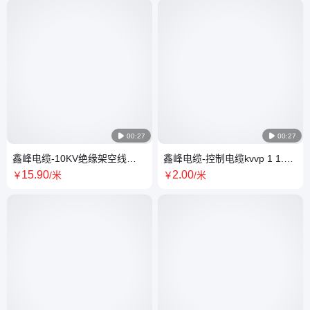

00:27

00:27
鑫峰电缆-10KV绝缘架空线
鑫峰电缆-控制电缆kvvp 1 1.5
10KV-JKLGYJ-70/10 防老化 施
2.5 4 6平方绝缘阻燃铜芯电缆
15
.90
2
.00
￥
/米
￥
/米
工用线缆
线定制