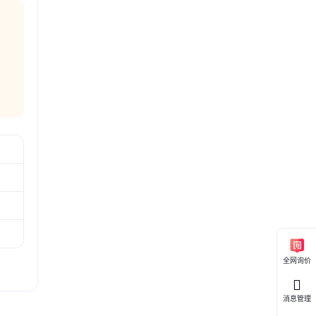
元器件
经营活
件或许
系统 院
装
全网询价
消息管理