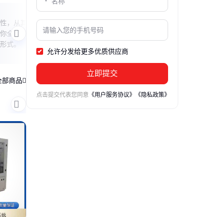
光伏电站安装全流程
硅材
特性，从其
本文详细解析100兆瓦光伏电站从选址到
本文
你全面认
并网的完整安装流程，揭秘光伏板如何从
其技
形式。
荒坡变身清洁能源工厂，涵盖场地准备、
半导
允许分发给更多优质供应商
组件安装、系统调试三大关键环节。
立即提交
全部商品
点击提交代表您同意
《用户服务协议》
《隐私政策》
储能实验室检测设备
虚拟仿真教学软件
瓢舀鱼