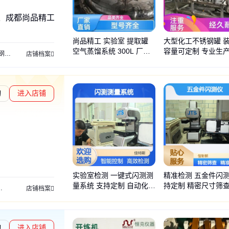
、成都尚品精工
尚品精工 实验室 提取罐
大型化工不锈钢罐 
空气蒸馏系统 300L 厂家
容量可定制 专业生产
拌机
储存罐
提取浓缩设备
发酵罐
v型混料机
双锥混料机
卧式混料机
乳化
店铺档案
直发
精工 保温性能好
询
进入店铺
通过深度核验
实验室检测 一键式闪测测
精准检测 五金件闪测
量系统 支持定制 自动化操
持定制 精密尺寸筛
快速测量仪
经济闪测仪
全自动闪测仪
高精度闪测仪
离线数据存储
在线式ccd
店铺档案
作
询
进入店铺