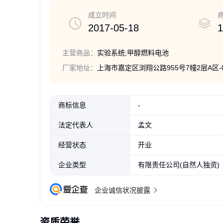
仪器仪表销售；供应用仪器仪表销售；实验分析仪器销
批发；电气设备销售；五金产品零售；五金产品批发；
成立时间
动）许可项目：建设工程施工。（依法须经批准的项目
甲醇氢燃料电池教学用实验系统
氢燃料电池发电演示系
2017-05-18
1
可证件为准）
纸箱包装汽运发货
学演示 支持定制服务 
面议
面议
主营商品：
实验系统;甲醇燃料电池
厂家地址：
上海市嘉定区浏翔公路955号7幢2层A区-01
商标信息
-
法定代表人
孟文
经营状态
开业
企业类型
有限责任公司(自然人独资)
企业诚信状况披露
资质荣誉