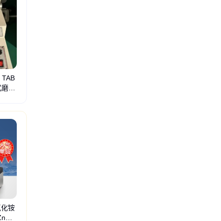
 TAB
式磨耗
氯化铵
Cl₂
露点仪
反应罐
锰酸盐
浊度仪
均质器
检测仪
蒸馏仪
浓缩仪
清洗机
残氧仪
测