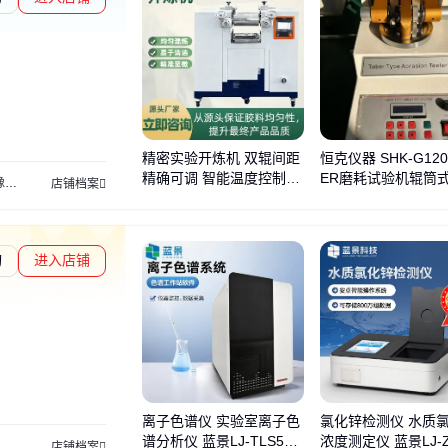
勋章L1
精密实验开炼机 双辊间距
恒克仪器 SHK-G120
精确可调 智能温度控制系
ER磨耗试验机辊筒
实验室仪器
非标定制仪器
店铺档案
统
机DIN磨耗
询
进入店铺
交易勋章L2
通过深度核验
离子色谱仪 实验室离子色
氯化锌检测仪 水质
谱分析仪 蓝景LJ-TLS51
浓度测定仪 蓝景LJ-Zn
蒸干仪
测定仪
铁谱仪
流量计
研磨机
采样器
消解器
铬酸盐
混匀仪
测试仪
店铺档案