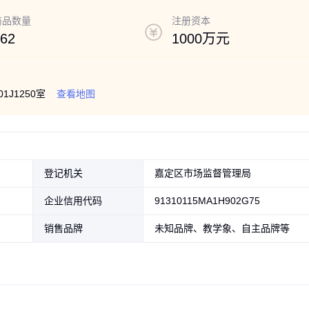
售；仪器仪表销售；通讯设备销售；消防器材销售；金属制品销售；电子
会议及展览服务。（除依法须经批准的项目外，凭营业执照依法自主开展
商品数量
注册资本
，经相关部门批准后方可开展经营活动，具体经营项目以相关部门批准文
统 院校教
光伏制氢演示系统 院校教学专用
PEM电解水制氢储氢演示
62
1000万元
翎宇机电
支持定制 上门安装
校教学定制设备 上门安
面议
面议
J1250室
查看地图
登记机关
嘉定区市场监督管理局
企业信用代码
91310115MA1H902G75
销售品牌
未知品牌、教学象、自主品牌等