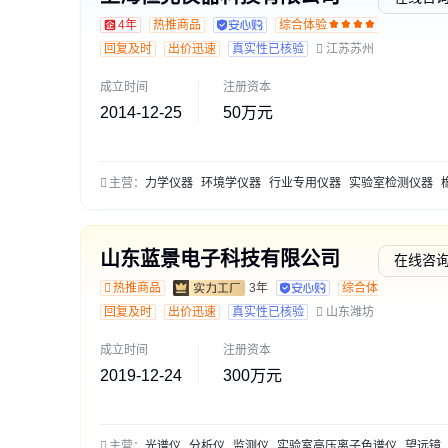
4年
热推商品
综合体验
交易
回复及时
出价迅速
真实性已核验
江苏苏州
成立时间
注册资本
2014-12-25
50万元
主营：
力学仪器
环境学仪器
行业专用仪器
实验室检测仪器
橡胶塑料胶黏类
山东蓝景电子科技有限公司
在线咨
热推商品
3年
综合体验
回复及时
出价迅速
真实性已核验
山东潍坊
成立时间
注册资本
2019-12-24
300万元
主营：
光谱仪
分析仪
监测仪
实验室高压离子色谱仪
望远镜