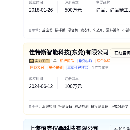
成立时间
注册资本
主要品牌
2018-01-26
500万元
尚品、尚品精工
主营：
反应釜
搅拌罐
混合机
糖衣机
包衣机
混料设备
不锈钢搅
佳特斯智能科技(东莞)有限公司
在线咨
1年
热推商品
综合体验
回复及时
出价迅速
真实性已核验
广东东莞
成立时间
注册资本
2024-06-12
100万元
主营：
离线检测
检测设备
移动检测
拼接测量仪
卧式闪测仪
上海恒克仪器科技有限公司
在线咨