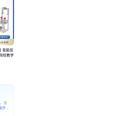
 氢能技
 院校教学
局，法
助设备
展开
；智能