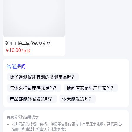
矿用甲烷二氧化碳测定器
10
.00
￥
万
/台
智能提问
除了
遥测仪
还有别的类似商品吗？
气体采样泵
库存充足吗？
请问店家是生产厂家吗？
产品都能外省发货吗？
今天能发货吗？
买了店铺商品之后售后有保障吗？
百度爱采购温馨提示
店主电话微信号是多少？
请问发货地在哪里？
以上商品的标题、价格、详情等信息内容均来自于辽宁北聚，其真实性、
准确性和合法性均由辽宁北聚负责；
请问有精度是1级的
传感器
吗？