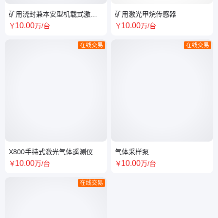
矿用浇封兼本安型机载式激光
矿用激光甲烷传感器
甲烷断电仪
10
.00
10
.00
￥
万
/台
￥
万
/台
在线交易
在线交易
X800手持式激光气体遥测仪
气体采样泵
10
.00
10
.00
￥
万
/台
￥
万
/台
在线交易