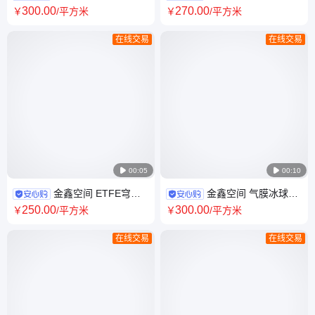
体育馆 篮 球馆 羽毛球馆 网球
屋面 ETFE膜结构 适合大型商
300
.00
270
.00
￥
/平方米
￥
/平方米
气 膜馆 金鑫空间
圈及公共建筑
在线交易
在线交易

00:05

00:10
金鑫空间 ETFE穹顶
金鑫空间 气膜冰球馆
大跨度气枕式屋顶 设计施工来
冰上运动中心 打破季节限制 享
250
.00
300
.00
￥
/平方米
￥
/平方米
图定制
受冬季运动
在线交易
在线交易