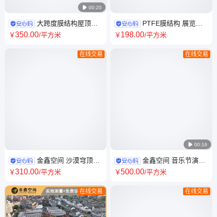

00:20
大跨度膜结构屋顶加
PTFE膜结构 展览馆
盖 商业广场中庭顶棚加盖 金鑫
屋顶 学校礼堂 大型运动顶棚加
350
.00
198
.00
￥
/平方米
￥
/平方米
空间 16年行业经验
盖
在线交易
在线交易

00:16
金鑫空间 沙漠穹顶
金鑫空间 音乐节演唱
ETFE植物馆 气膜馆 免费设计
会舞台搭建 气膜式顶盖 设计生
310
.00
500
.00
￥
/平方米
￥
/平方米
上门测量
产厂家
在线交易
在线交易