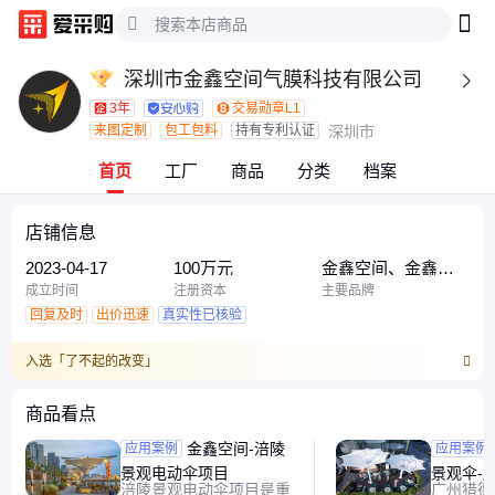
深圳市金鑫空间气膜科技有限公司

3年
交易勋章L1
来图定制
包工包料
持有专利认证
深圳市
首页
工厂
商品
分类
档案
店铺信息
2023-04-17
100万元
金鑫空间、金鑫空
间气膜
成立时间
注册资本
主要品牌
回复及时
出价迅速
真实性已核验
入选「了不起的改变」
商品看点
金鑫空间-涪陵
广州猎
应用案例
应用案例
景观电动伞项目
景观伞-
涪陵景观电动伞项目是重
广州猎德