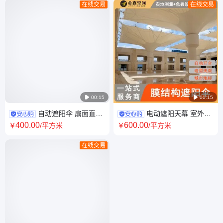
在线交易
在线交易

00:15

00:15
自动遮阳伞 扇面直径
电动遮阳天幕 室外膜
可达30米 沙特清真寺同款大伞
结构遮阳伞 0元出图 16年行业
400
.00
600
.00
￥
/平方米
￥
/平方米
金鑫空间
经验 金鑫空间
在线交易