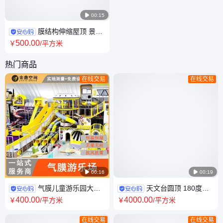

00:15
膜结构伸缩屋顶 景区
剧场开合顶棚 遮阳 不遮挡风景
500
.00
￥
/平方米
金鑫空间
热门商品
在线交易
在线交易

00:16

00:19
气膜儿童游乐园大型
天文台圆顶 180度开
恒温主题公园充气膜建筑 金鑫
合 膜结构一体化构造 重量轻 施
400
.00
4000
.00
￥
/平方米
￥
/平方米
厂家膜结构服务商
工快
在线交易
在线交易