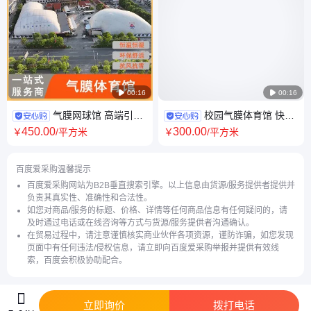

00:16

00:16
气膜网球馆 高端引流
校园气膜体育馆 快速
室内恒温充气膜体育馆 膜结构
搭建高端运动场 多功能篮球羽
450
.00
300
.00
￥
/平方米
￥
/平方米
球场设计施工定制
毛球室内场地
百度爱采购温馨提示
百度爱采购网站为B2B垂直搜索引擎。以上信息由货源/服务提供者提供并
负责其真实性、准确性和合法性。
如您对商品/服务的标题、价格、详情等任何商品信息有任何疑问的，请
及时通过电话或在线咨询等方式与货源/服务提供者沟通确认。
在贸易过程中，请注意谨慎核实商业伙伴各项资源，谨防诈骗，如您发现
页面中有任何违法/侵权信息，请立即向百度爱采购举报并提供有效线
索，百度会积极协助配合。
立即询价
拨打电话