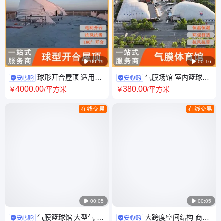

00:19

00:16
球形开合屋顶 适用于
气膜场馆 室内篮球
商业中庭 体育场馆 文艺舞台 天
馆、羽毛球馆 设计+施工一站式
4000
.00
380
.00
￥
/平方米
￥
/平方米
文台圆顶
服务
在线交易
在线交易

00:05

00:05
气膜篮球馆 大型气 膜
大跨度空间结构 商场