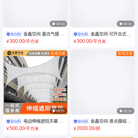

00:10

00:16
金鑫空间 基坑气膜 土
金鑫空间 可开合式运
地修复上盖 扬尘治理 降低噪声
动场顶棚 新馆建筑 旧馆改造 免
300
.00
300
.00
￥
/平方米
￥
/平方米
一站式服务
费设计
在线交易
在线交易

00:15

01:28
电动伸缩遮阳天幕 膜
金鑫空间-景点膜结构
结构遮阳开合屋顶 免费设计 金
折叠伞 户外遮阳伞 直径可达30
500
.00
2000
.00
￥
/平方米
￥
/把
鑫空间 16年经验
米 源头厂家