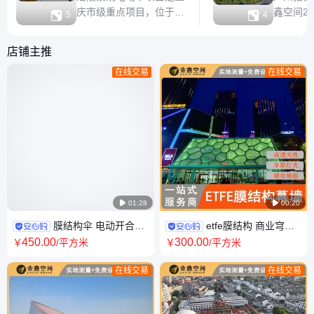
庆市级重点项目，位于涪
鑫空间2


5
4
陵区滨江大道长江沿线。
目，项目
通过采用“微更新”“微改
端咖啡厅
店铺主推
造”的方式，挖掘涪陵的
是具有遮
在线交易
在线交易
文化底蕴，完善城市功能
观电动伞
布局，提升城市能级。
伞作为高
“烟雨涪州”段的8把景观
笔，不仅
电动伞，金鑫空间以涪陵
一抹独特
丰富的历史文化为灵感，
了多重商
把江河渡口文化、
动伞的设

01:28

00:20
膜结构伞 电动开合景
etfe膜结构 商业穹顶
观伞 造型时尚 立即成为网红打
屋面 膜结构建筑 16年经验 品
450
.00
300
.00
￥
/平方米
￥
/平方米
卡圣地
质保证
在线交易
在线交易