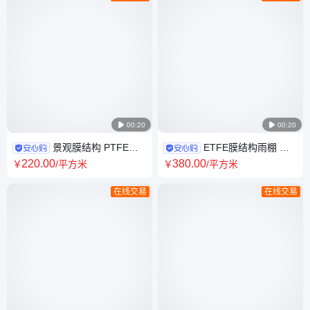

00:20

00:20
景观膜结构 PTFE彩
ETFE膜结构雨棚 造
色屋顶 金鑫空间 16年设计施工
型时尚 颜色多变 城市地标建筑
220
.00
380
.00
￥
/平方米
￥
/平方米
经验
在线交易
在线交易