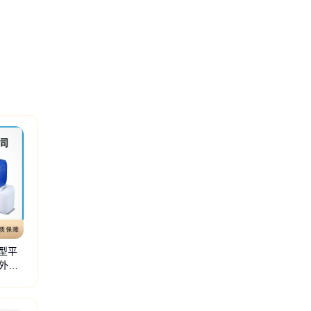
爽型平
外滑
基酚
聚氧乙烯
嵌段聚醚
单油酸酯
异构十三醇
丙烯磺酸钠
氢化蓖麻油
丙烯酰