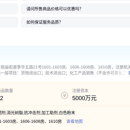
请问所售商品价格可以优惠吗？
如何保证服务品质？
季华五路21号1601-1603房、1606-1608房、1610房，注册机
括一般项目：货物进出口；技术进出口；化工产品销售（不含许可类化工
售；娱乐船和运动船销售；煤炭及制品销售；石油制品销售（不含危险化
材料销售；针纺织品销售；皮革制品销售；金属材料销售；食品销售（仅
肉零售；食用农产品批发；食用农产品零售；新鲜蔬菜批发；饲料原料销
商品数量
注册资本
果零售；日用品批发；日用品销售；化妆品批发；化妆品零售；餐饮管理
2
5000万元
法须经批准的项目外，凭营业执照依法自主开展经营活动）许可项目：危
可开展经营活动，具体经营项目以相关部门批准文件或许可证件为准）
韧剂;消光树脂;抗冲击剂;加工助剂;白色粉末
603房、1606-1608房、1610房
查看地图