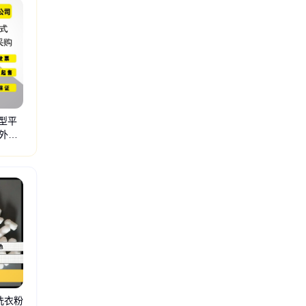
爽型平
外滑
硫酸钠
树脂
洗衣粉