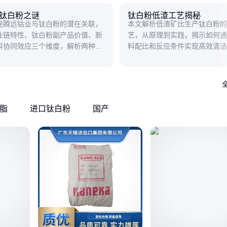
钛白粉之谜
钛白粉低渣工艺揭秘
秘腾远钴业与钛白粉的潜在关联，
本文解析低渣矿比生产钛白粉的
业链特性、钛白粉副产品价值、新
艺，从原理到实践，揭示如何通
料协同效应三个维度，解析两种看
料配比和反应条件实现高效清洁
材料背后的化学密码与商业逻辑。
顾环保与经济效益。
脂
进口钛白粉
国产