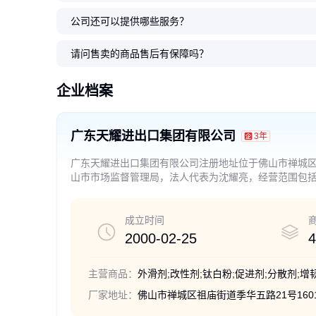
公司还可以提供哪些服务？
请问售卖的商品售后有保障吗？
企业档案
广东天耀进出口集团有限公司
3年
广东天耀进出口集团有限公司注册地址位于佛山市禅城区祖庙街道
山市市场监督管理局，法人代表为沈耀亮，经营范围包
品）；专用化学产品销售（不含危险化学品）；汽车销
品）；有色金属合金销售；非金属矿及制品销售；建筑
包装食品）；水产品批发；水产品零售；鲜肉批发；鲜
成立时间
料添加剂销售；新鲜蔬菜零售；新鲜水果批发；新鲜水
2000-02-25
4
类医疗器械销售；国内贸易代理；进出口代理。（除依
品经营。（依法须经批准的项目，经相关部门批准后方
主营商品：
外滑剂;改性剂;钛白粉;促进剂;分散剂;增
厂家地址：
佛山市禅城区祖庙街道季华五路21号1601-1