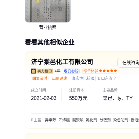
营业执照
看看其他相似企业
济宁棠邑化工有限公司
在线咨
4年
综合体验
交易勋
回复及时
出价迅速
真实性已核验
山东济宁
成立时间
注册资本
主要品牌
2021-02-03
550万元
棠邑、ty、TY
主营：
异辛醇
乙烯醚
醚羧酸
乳化剂
分散剂
染色助剂
低泡渗