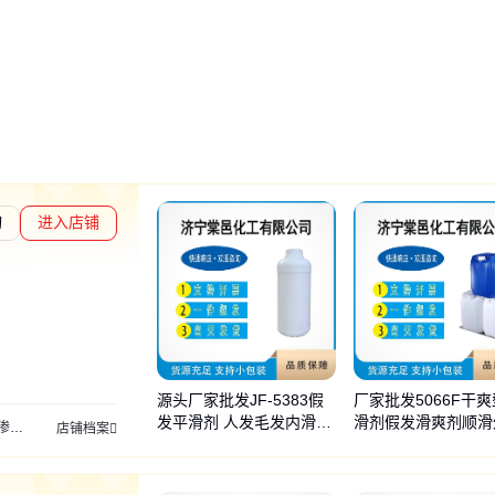
询
进入店铺
章L1
通过深度核验
源头厂家批发JF-5383假
厂家批发5066F干
发平滑剂 人发毛发内滑外
滑剂假发滑爽剂顺滑
透剂
脂肪醇
聚乙二醇
异构醇醚
泊洛沙姆
椰油酰胺
基羟乙基
烷基糖苷
特辛
店铺档案
高分子滑爽处理剂
手感细腻不油腻