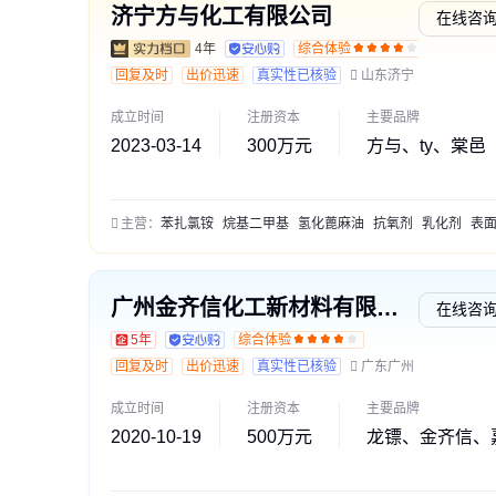
济宁方与化工有限公司
在线咨
4年
综合体验
交易勋
回复及时
出价迅速
真实性已核验
山东济宁
成立时间
注册资本
主要品牌
2023-03-14
300万元
方与、ty、棠邑
主营：
苯扎氯铵
烷基二甲基
氢化蓖麻油
抗氧剂
乳化剂
表面活性
广州金齐信化工新材料有限公司
在线咨
5年
综合体验
回复及时
出价迅速
真实性已核验
广东广州
成立时间
注册资本
主要品牌
2020-10-19
500万元
龙镖、金齐信、