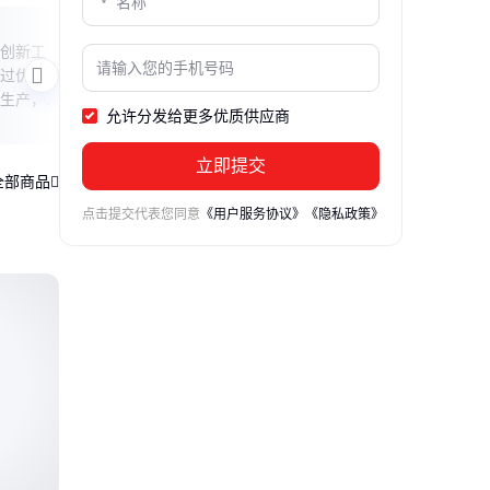
钛白粉BA100解析
氯化
创新工
本文揭秘钛白粉BA100的含义，从产品特
本文
过优化原
性到应用场景，带你全面了解这款工业级
的使
生产，兼
钛白粉的独特之处，助你轻松掌握选购要
及影
允许分发给更多优质供应商
点。
的实
立即提交
全部商品
点击提交代表您同意
《用户服务协议》
《隐私政策》