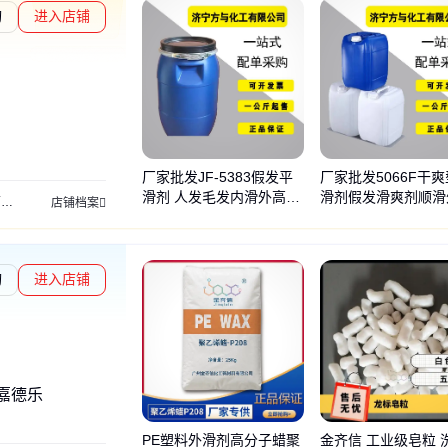
询
进入店铺
章L1
通过深度核验
厂家批发JF-5383假发平
厂家批发5066F干
滑剂 人发毛发内滑外高分
滑剂假发滑爽剂顺滑
剂
助剂
双链季胺盐
聚氧乙烯醚
二丁基羟基甲苯
甘油聚氧丙烯醚
十二烷基
店铺档案
子滑爽处理剂
手感细腻不油腻
询
进入店铺
嘉德乐
PE塑料外滑剂高分子蜡聚
金齐信 工业级皂粒 