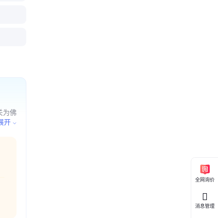
关为佛
产
展开
学
销售预
售；饲
；第一
险化学
全网询价
消息管理