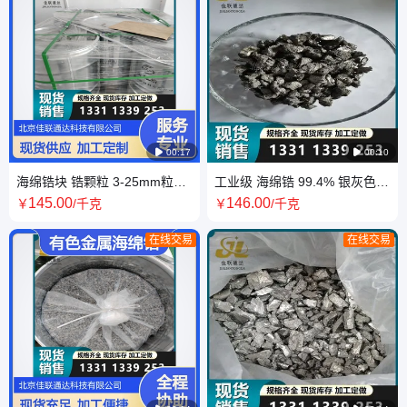

00:17

00:10
海绵锆块 锆颗粒 3-25mm粒度
工业级 海绵锆 99.4% 银灰色
可加工定制 专线物流开票
海绵状 锆块 锆颗粒 3-25mm
145
.00
146
.00
￥
/千克
￥
/千克
不规则 现货
在线交易
在线交易