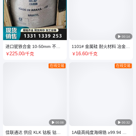

00:14
进口铌铁合金 10-50mm 不规
1101# 金属硅 耐火材料 冶金用
则状 Nb65巴西铌铁块
硅块 铸造炼钢 性能稳定 按需定
225
.00
16
.60
￥
/千克
￥
/千克
制
在线交易
在线交易

00:08

00:32
佳联通达 供应 KLK 钴板 钴片
1A级高纯度海绵锆 ≥99.94 有