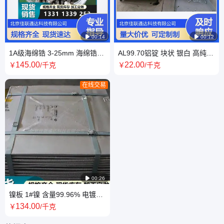

00:14

00:12
1A级海绵锆 3-25mm 海绵锆块
AL99.70铝锭 块状 银白 高纯度
银灰色锆颗粒 铁桶包装 粒度可
99.70% 可加工定制
145
.00
22
.00
￥
/千克
￥
/千克
加工
在线交易

00:26
镍板 1#镍 含量99.96% 电镀铸
造 可裁剪 现货销售 规格齐全
134
.00
￥
/千克