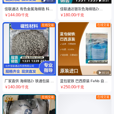

00:14

00:14
佳联通达 有色金属海绵锆 科研
佳联通达银灰色海绵锆Zr
实验 原材料 粒度可加工 专线物
≥99.4% 冶炼添加剂 3-25mm
144
.00
180
.00
￥
/千克
￥
/千克
流
精选厂家
在线交易
在线交易

00:16
厂家直供 海绵锆Zr 铁通包装 可
蓝包铌铁 巴西原装 FeNb 自然
定制 粒度可加工 磁性材料行业
块 冶金铸造 不规则状
140
.00
250
.00
￥
/千克
￥
/千克
在线交易
在线交易