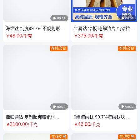

00:11

00:08
海绵钛 纯度99.7% 不规则形状
金属钴 钴板 电解铬片 纯钴粒
科研试验用 有色金属 耐高温性
钴块 Co 99.95%高纯钴 科研实
48
.00
375
.00
￥
/千克
￥
/千克
能
验 尺寸可定制
在线交易
在线交易

00:12

00:11
佳联通达 定制超纯铬靶材
0级海绵钛 99.7%海绵钛块 熔
99.95%高纯度 银白色金属圆靶
炼添加用钛粉系列
2100
.00
46
.00
￥
/千克
￥
/千克
管靶
在线交易
在线交易