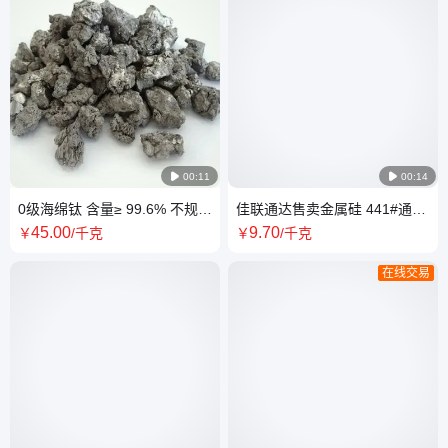

00:11

00:14
0级海绵钛 含量≥ 99.6% 不规则
佳联通达售卖金属硅 441#通氧
形状 科研试验用 钛颗粒 3-
工业硅 多晶硅 工业镀膜 现货出
45
.00
9
.70
￥
/千克
￥
/千克
27mm 可筛分
售
在线交易