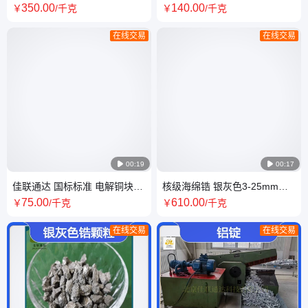
电解钴 高纯钴 含量99.95% 现
色金属 锆颗粒 工业级 佳联通达
350
.00
140
.00
￥
/千克
￥
/千克
货出售
在线交易
在线交易

00:19

00:17
佳联通达 国标标准 电解铜块
核级海绵锆 银灰色3-25mm高
99.96%铜板 可用于粉末冶金
纯度锆块 锆粒 行业标准桶装
75
.00
610
.00
￥
/千克
￥
/千克
专线物流
在线交易
在线交易