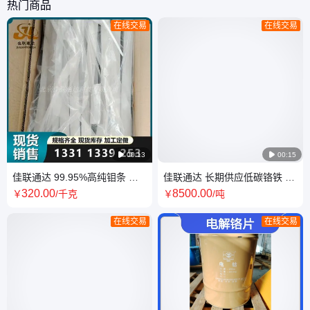
热门商品
在线交易
在线交易

00:13

00:15
佳联通达 99.95%高纯钼条 银
佳联通达 长期供应低碳铬铁 耐
灰色圆条 方条 耐高温 耐腐蚀
热铁合金材料 性能稳定 生产钢
320
.00
8500
.00
￥
/千克
￥
/吨
国标
材用现货
在线交易
在线交易