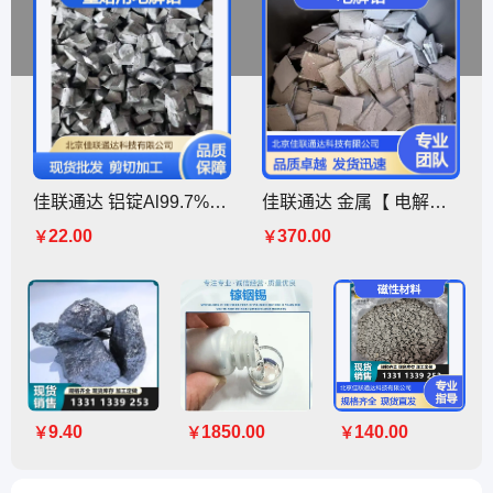
佳联通达 铝锭Al99.7% 重熔用电解铝 现货批发 可剪切加工
佳联通达 金属【 电解钴 】含量99.98% 杂质低 现货多 运输快 可开票
22.00
370.00
￥
￥
9.40
1850.00
140.00
￥
￥
￥