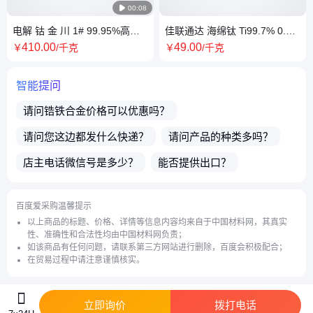

00:08
电解 钴 金 川 1# 99.95%高纯
佳联通达 海绵钛 Ti99.7% 0.83-
度Co块 桶装 电解法工艺
25.4mm 粒度 0级1级真空熔炼
410
.00
49
.00
￥
/千克
￥
/千克
材料 现货
智能提问
请问
锆铁合金
价格可以优惠吗？
请问您这边都发什么快递？
请问产品的种类多吗？
店主电话微信号是多少？
能否提供出口？
商品都可以开发票吗？
产品都能外省发货吗？
百度爱采购温馨提示
请问店家是生产厂家吗？
高纯钽条
有现货吗？
以上商品的标题、价格、详情等信息内容均来自于中国材料网，其真实
性、准确性和合法性均由中国材料网负责；
介绍下
钒铁块
的优势？
如该商品有任何问题，请联系第三方网站进行删除，百度会积极配合；
在贸易过程中请注意谨慎核实。
立即询价
拨打电话