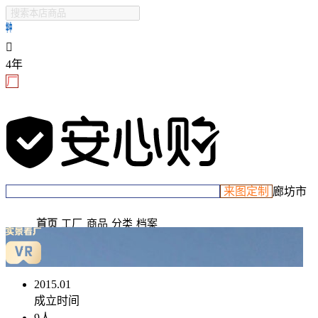
三河市冠华中运新型建材厂(个体工商户)

4年
厂
来图定制
廊坊市
首页
工厂
商品
分类
档案
2015.01
成立时间
9
人