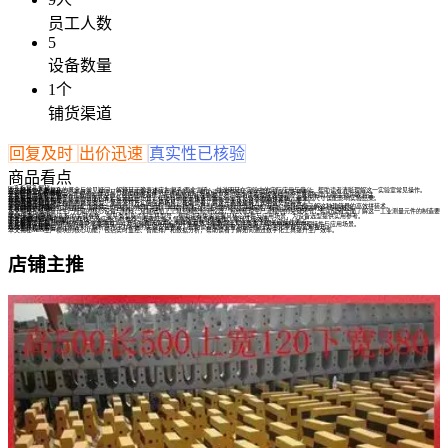
员工人数
5
设备数量
1
个
铺货渠道
回复及时
出价迅速
真实性已核验
商品看点
96孔板复孔揭秘
本文科普96孔板复孔的概念与常见疑问，解释其正确表述应为'复孔'而非'副孔'，并说明其在实验中的实际应用与意义，帮助读者清晰理解这一实验室常见操作。
空心砌块空心率揭秘
本文解析空心砌块的空心率概念，探讨其合理范围及对建筑性能的影响，帮助读者理解空心率的实际意义与选择要点。
MIC检测96孔板揭秘
本文解析MIC检测专用96孔板的独特设计，包括材质选择、孔位布局和特殊处理工艺，帮助读者理解这种实验工具如何助力微生物药敏测试。
孔板与皿底面积之谜
本文揭秘24孔板和共聚焦皿的底面积差异及其应用场景，帮助科研新手快速理解实验室常见容器的选择逻辑，避免因尺寸误配影响实验结果。
12孔板长啥样
本文用趣味方式揭秘实验室常见的12孔板外观特征，从形状设计到使用场景，带你全面认识这个细胞培养的小能手。
预制混凝土构件指南
本文解析预制混凝土构件的常见类型、生产流程及实际应用场景，帮助读者了解这一高效建筑方式的优势与特点。
预制混凝土揭秘
本文用趣味方式解析预制装配式混凝土的概念，从生产流程到应用场景，再到与传统现浇混凝土的差异，带您全面了解这种建筑界的高效拼装术。
3寸孔板直径揭秘
本文解答3寸孔板的实际直径，解释英寸与毫米的换算关系，并探讨孔板在工业中的常见应用场景，帮助读者快速理解这一专业概念。
孔板制造全攻略
本文揭秘孔板流量计生产所需的核心设备与材料，从基础加工工具到精密检测仪器，系统梳理生产流程中的关键环节，帮助读者全面了解这一工业测量元件的制造要
点。
DN80孔板全解析
本文全面介绍DN80孔板的关键参数、常见类型及适配主机型号，帮助读者快速掌握其核心特性与应用场景，为设备选型提供实用参考。
384孔板加样指南
本文详细介绍384孔板的加样技巧及实用工具推荐，帮助实验人员高效完成加样操作，提升实验效率。
96孔板测OD600加菌量
本文解答96孔板测OD600时加多少菌液合适，并介绍相关仪器，帮助读者快速掌握微生物生长检测的关键操作要点。
96孔板厚度揭秘
本文解答Corning 96孔板的常见厚度范围，并对比分析3599孔板的特性差异，帮助实验人员快速了解两种耗材的物理特性与应用场景。
孔板测压小秘密
本文揭秘孔板前后测压的区别，解析蒸汽压力补偿的关键安装要点，帮助读者理解流量测量中的压力变化原理与实用技巧。
MES生产模块解密
本文揭秘MES生产模块的核心功能，包括实时监控、智能排产和数据分析，帮助读者了解如何通过数字化工具提升生产效率。
店铺主推