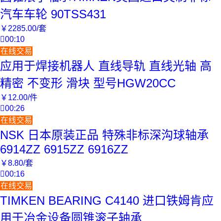
汽车车轮 90TSS431
￥
2285
.00
/套

00:10
在线交易
应用于焊接机器人 直线导轨 直线光轴 高
精密 不变形 滑块 型号HGW20CC
￥
12
.00
/件

00:26
在线交易
NSK 日本原装正品 特殊非标深沟球轴承
6914ZZ 6915ZZ 6916ZZ
￥
8
.80
/套

00:16
在线交易
TIMKEN BEARING C4140 进口铁姆肯应
用于冶金设备圆锥滚子轴承