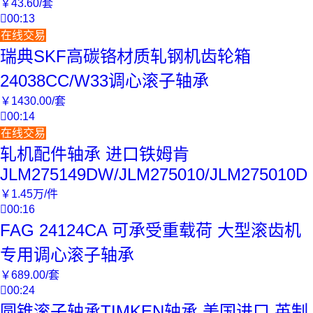
￥
43
.60
/套

00:13
在线交易
瑞典SKF高碳铬材质轧钢机齿轮箱
24038CC/W33调心滚子轴承
￥
1430
.00
/套

00:14
在线交易
轧机配件轴承 进口铁姆肯
JLM275149DW/JLM275010/JLM275010D
￥
1
.45
万
/件

00:16
FAG 24124CA 可承受重载荷 大型滚齿机
专用调心滚子轴承
￥
689
.00
/套

00:24
圆锥滚子轴承TIMKEN轴承 美国进口 英制