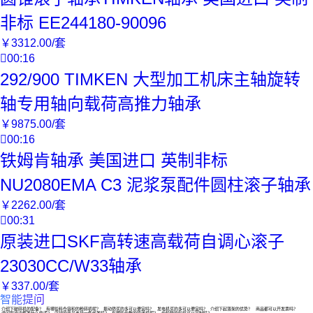
非标 EE244180-90096
￥
3312
.00
/套

00:16
292/900 TIMKEN 大型加工机床主轴旋转
轴专用轴向载荷高推力轴承
￥
9875
.00
/套

00:16
铁姆肯轴承 美国进口 英制非标
NU2080EMA C3 泥浆泵配件圆柱滚子轴承
￥
2262
.00
/套

00:31
原装进口SKF高转速高载荷自调心滚子
23030CC/W33轴承
￥
337
.00
/套
智能提问
介绍下
破碎机
的配备？
有哪些料仓容积的
粉碎机
呢？
振动筛
买的多可以便宜吗？
发电机
买的多可以便宜吗？
介绍下
起落架
的优势？
商品都可以开发票吗？
请问您这边都发什么快递？
店铺的商品支持一件代发吗？
有哪些齿数的
输送机
呢？
齿轮箱
的包装可以定制吗？