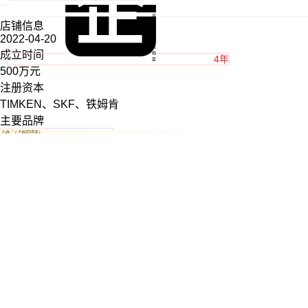
首
页
店铺信息
商
品
2022-04-20
分
类
成立时间
档
4年
案
500万元
注册资本
TIMKEN、SKF、铁姆肯
主要品牌
入选「了不起的改变」
回复及时
真实性已核验