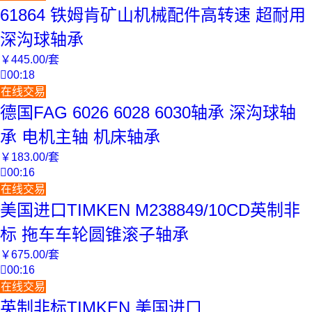
61864 铁姆肯矿山机械配件高转速 超耐用
深沟球轴承
￥
445
.00
/套

00:18
在线交易
德国FAG 6026 6028 6030轴承 深沟球轴
承 电机主轴 机床轴承
￥
183
.00
/套

00:16
在线交易
美国进口TIMKEN M238849/10CD英制非
标 拖车车轮圆锥滚子轴承
￥
675
.00
/套

00:16
在线交易
英制非标TIMKEN 美国进口