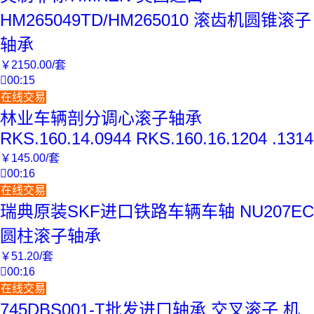
HM265049TD/HM265010 滚齿机圆锥滚子
轴承
￥
2150
.00
/套

00:15
在线交易
林业车辆剖分调心滚子轴承
RKS.160.14.0944 RKS.160.16.1204 .1314
￥
145
.00
/套

00:16
在线交易
瑞典原装SKF进口铁路车辆车轴 NU207EC
圆柱滚子轴承
￥
51
.20
/套

00:16
在线交易
745DBS001-T批发进口轴承 交叉滚子 机