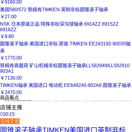
￥
9160.00
美国580/572 铁姆肯TIMKEN 英制非标圆锥滚子轴承
￥
27.00
NSK 日本原装正品 特殊非标深沟球轴承 6914ZZ 6915ZZ
6916ZZ
￥
8.80
圆锥滚子轴承 美国进口非标 原装 TIMKEN EE243192-90035轴
承
￥
1770.00
铁姆肯高载荷 矿山机械非标圆锥滚子轴承LL582949/LL582910
903A1
￥
7130.00
TIMKEN轴承 美国进口 电动机 EE649240-902A6 圆锥滚子轴承
￥
2470.00
商品看点
4

操作流程
SKF轴承操作流程全解析
SKF轴承的操作流程主要包括安装、使用和维护三个重要阶段。 安装时，首先要确保安装表面清洁、无损伤，检查轴承和相关部件的尺寸精度。使用合适的安装工
店铺主推

00:15
在线交易
圆锥滚子轴承TIMKEN美国进口英制非标