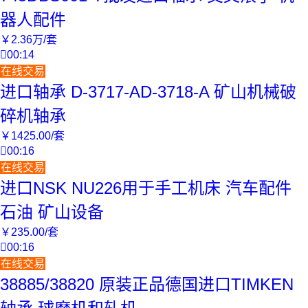
器人配件
￥
2
.36
万
/套

00:14
在线交易
进口轴承 D-3717-AD-3718-A 矿山机械破
碎机轴承
￥
1425
.00
/套

00:16
在线交易
进口NSK NU226用于手工机床 汽车配件
石油 矿山设备
￥
235
.00
/套

00:16
在线交易
38885/38820 原装正品德国进口TIMKEN