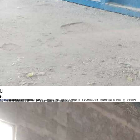

6
玻璃钢生物除臭箱的除臭剂废弃处理标准
应用案例
玻璃钢生物除臭箱除臭剂废弃处理需遵循一定标准： ### 环保要求 要符合国家和地方的环保法规，避免对环境造成污染。不得随意倾倒，防止污染土壤、水源和空气。
### 分类处理 根据除臭剂的成分进行分类。若含重金属、有毒有害物质，应按危险废物处