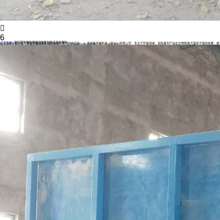

6
玻璃钢生物除臭箱的除臭剂供应商有哪些
应用案例
以下为你介绍一些可能提供玻璃钢生物除臭箱除臭剂的供应商： 1. 森纳斯环保科技（苏州）有限公司：专注于环保领域，其除臭剂产品在生物除臭方面有不错的效果，能
有效去除多种异味，适用于玻璃钢生物除臭箱。 2. 上海羿清环保科技有限公司：在废气处理