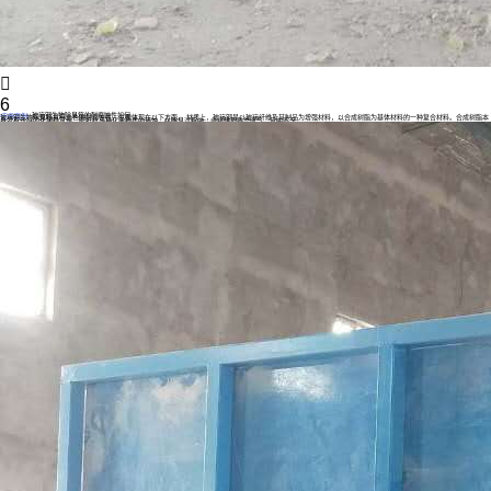

6
玻璃钢生物除臭箱的耐腐蚀性如何
应用案例
玻璃钢生物除臭箱具有出色的耐腐蚀性，主要体现在以下方面。 材质上，玻璃钢是以玻璃纤维及其制品为增强材料，以合成树脂为基体材料的一种复合材料。合成树脂本
身就有较好的化学稳定性，能抵抗多种化学物质的侵蚀。在除臭过程中，会接触到各类废气，其中不乏