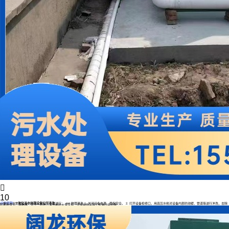

10
一体化污水处理设备如何清洗
应用案例
一体化污水处理设备的清洗可按以下步骤进行： ### 物理清洗 1. 关闭设备电源，确保安全。 2. 打开设备检修口，用高压水枪对设备内部的池壁、管道等进行冲洗，去除
附着的泥沙、杂物等。对于一些难以冲洗掉的大块污垢，可使用刷子等工具进行手动清