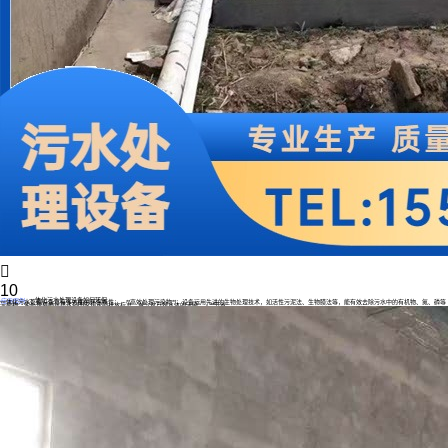

10
一体化污水处理设备如何环保
应用案例
一体化污水处理设备具有多方面的环保特性： - **高效处理污染物**：设备运用先进的生物处理技术，如活性污泥法、生物膜法等，能有效去除污水中的有机物、氮、磷等
污染物，使处理后的水质达到国家规定的排放标准，减少对自然水体的污染。 - **节省