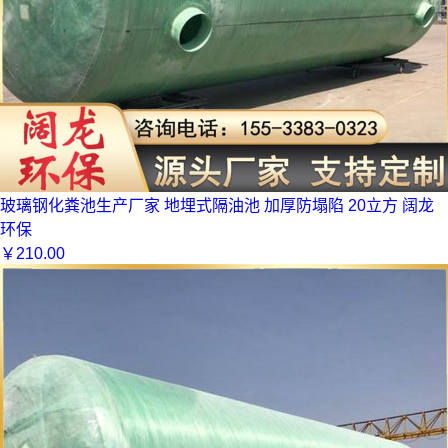
玻璃钢化粪池生产厂家 地埋式隔油池 加厚防塌陷 20立方 阔龙
环保
￥
210.00