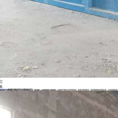

6
玻璃钢生物除臭箱的主要材料有哪些
应用案例
玻璃钢生物除臭箱主要由以下几种材料构成： - **玻璃钢**：这是箱体的主要材料，由玻璃纤维和合成树脂组成。玻璃纤维强度高，能增强箱体结构稳定性；合成树脂耐腐
蚀性好，可抵御除臭过程中各类化学物质的侵蚀，保证箱体在恶劣环境下长期使用。 - *