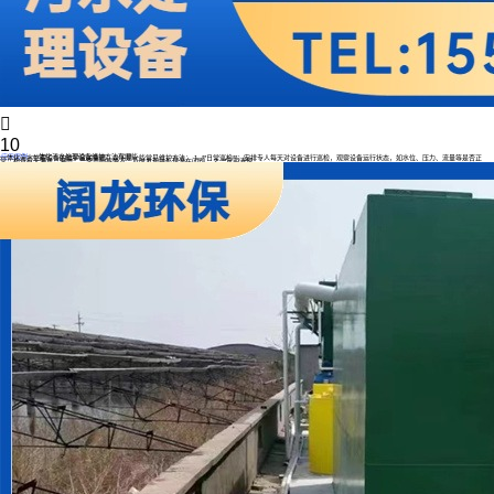

10
一体化污水处理设备维护方法有哪些
应用案例
一体化污水处理设备的维护至关重要，以下是一些常见维护方法： 1. **日常巡检**：安排专人每天对设备进行巡检，观察设备运行状态，如水位、压力、流量等是否正
常，检查有无漏水、漏电、异常声响等情况，及时发现并处理潜在问题。 2. **定期清理