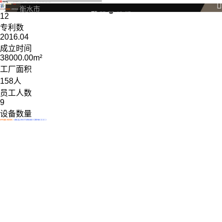
河北阔龙环保设备有限公司

厂
4年
衡水市
来图定制
持有专利认证


首页
工厂
商品
分类
档案
12
专利数
2016.04
成立时间
38000.00
m²
工厂面积
158
人
员工人数
9
设备数量
回复及时
真实性已核验
源头工厂