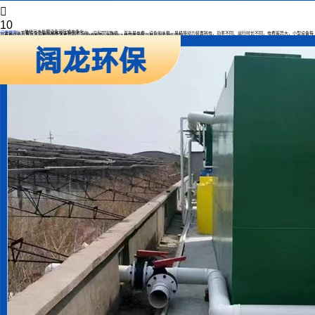

10
一体化污水处理设备运行成本多少
应用案例
一体化污水处理设备的运行成本受多种因素影响，没有固定数值。 首先是电费，设备的水泵、风机等动力装置耗电，功率不同、运行时长不同，电费差异大，小型设备每
月电费可能几百元，大型的则可达数千元。 药剂费方面，处理污水常需添加絮凝剂、消毒剂等药剂，