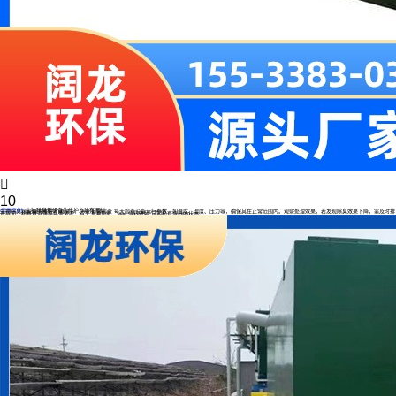

10
生物除臭箱设备的维护方法有哪些
应用案例
生物除臭箱设备的维护方法如下： ### 日常检查 每天检查设备运行参数，如温度、湿度、压力等，确保其在正常范围内。观察处理效果，若发现除臭效果下降，需及时排
查原因。检查管道连接是否紧密，有无泄漏现象。 ### 填料维护 定期检查填料的状态，