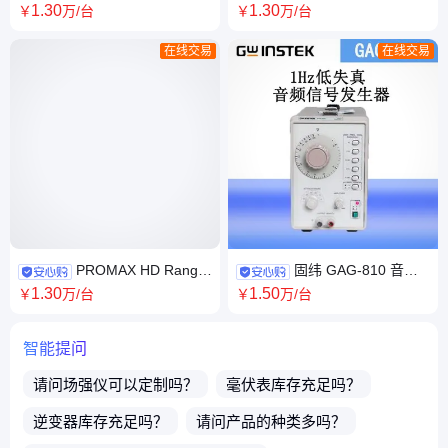
6020,LCR-6100,LCR-
流信号发生卡,产生各种标准数
1
.30
1
.30
￥
万
/台
￥
万
/台
6200,LCR-6300
字电视信号TS流
在线交易
在线交易
PROMAX HD Ranger
固纬 GAG-810 音频
3电视信号分析仪 场强仪 中国
信号发生器 1MHz频率输出低
1
.30
1
.50
￥
万
/台
￥
万
/台
区代理
失真信号源
智能提问
请问
场强仪
可以定制吗？
毫伏表
库存充足吗？
逆变器
库存充足吗？
请问产品的种类多吗？