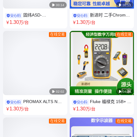

00:14

00:13
固纬ASD-
新进时 二手Chroma
1150,1300,1600,1900可编程
视频图形信号发生器22294 稳
1
.30
1
.30
￥
万
/台
￥
万
/台
交流电源
定
在线交易
在线交易

02:02

04:39
PROMAX ALTS NG
Fluke 福禄克 15B+ 经
卫星直播车转播车专用卫星通
济型数字万用表 操作方便 精准
1
.30
1
.30
￥
万
/台
￥
万
/台
讯分析仪
在线交易
在线交易