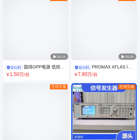

00:15

00:30
固纬GPP电源 低纹波
PROMAX ATLAS IP
噪声实验室精密供电测试电源
便携式检测仪 精准分析 广电运
1
.50
7
.80
￥
万
/台
￥
万
/台
维常备设备
在线交易
在线交易