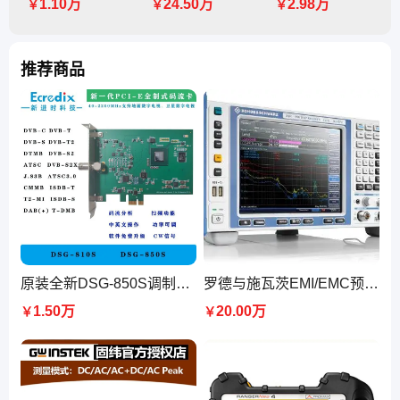
1.10万
24.50万
2.98万
￥
￥
￥
推荐商品
原装全新DSG-850S调制卡码流卡DTV信号源支持DVB-S2可选配全制式
罗德与施瓦茨EMI/EMC预测试接收机EMC-P1/EMC-P2
1.50万
20.00万
￥
￥