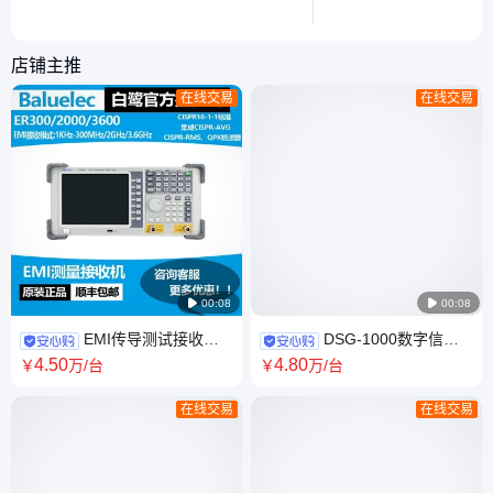
助读者根据需求选择合适的探头规格。
软件操作，提供实用解
误报或漏报，帮助工程
参数调整技巧。
店铺主推
在线交易
在线交易

00:08

00:08
EMI传导测试接收机
DSG-1000数字信号
ER300,ER3600频率3.6G 质量
源DAB/DAB+信号 源 质量好 品
4
.50
4
.80
￥
万
/台
￥
万
/台
优 品质好
质优
在线交易
在线交易