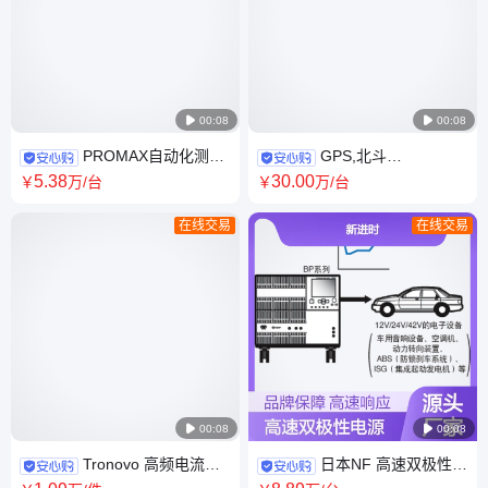

00:08

00:08
PROMAX自动化测试
GPS,北斗
系统场强仪,电视信号分析仪
BD,GLONASS三模信号发生器
5
.38
30
.00
￥
万
/台
￥
万
/台
RANGER NEO Lite
MP-8000,车机定位/冷启动测试
在线交易
在线交易

00:08

00:08
Tronovo 高频电流探
日本NF 高速双极性电
头 示波器探 头 TR3040B 质量
源 BP4610/4620 恩耐普BP46