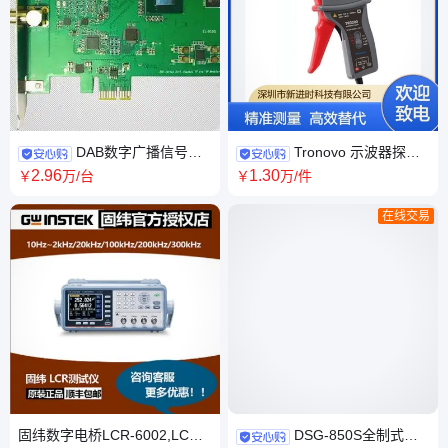
DAB数字广播信号发
Tronovo 示波器探头
生器车载导航/收音机测试
电 流探 头 示 波器电流钳
2
.96
1
.30
￥
万
/台
￥
万
/件
TR3200 替代泰克A621
在线交易
固纬数字电桥LCR-6002,LCR-
DSG-850S全制式码