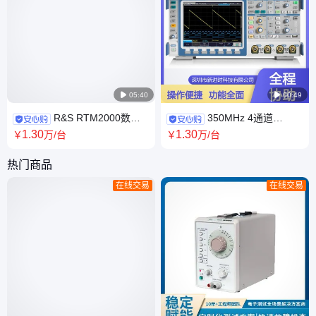

05:40

00:49
R&S RTM2000数字
350MHz 4通道
示波器 200-1GHz带宽 5Gs/s采
RTM2034数字示波器 高采样率
1
.30
1
.30
￥
万
/台
￥
万
/台
样率 精准信号分析
大存储深度信号分析仪
热门商品
在线交易
在线交易