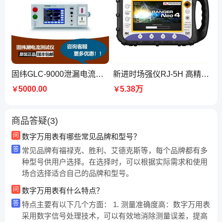
固纬GLC-9000泄漏电流测试仪25mA 功率20W 电源电压220V
新进时场强仪RJ-5H 高精度 快速检测 连续波测量
5000.00
5.38万
￥
￥
商品答疑(3)
问
数字万用表有哪些常见品牌和型号？
答
常见品牌有福禄克、胜利、艾德克斯等，每个品牌都有多
种型号供用户选择。在选择时，可以根据实际需求和使用
场合选择适合自己的品牌和型号。
问
数字万用表有什么特点？
答
特点主要有以下几个方面： 1. 测量准确度高：数字万用表
采用数字信号处理技术，可以有效地消除测量误差，提高