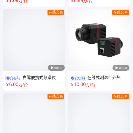
1
.09
8
.89
￥
万
/件
￥
万
/台
好
系列
在线交易
在线交易

00:08

00:08
白鹭便携式频谱仪
在线式测温红外热像
SA2070-TG,频率
仪MX95,实时在线测温监控
6
.00
10
.00
￥
万
/台
￥
万
/台
9KHz~7.5GHz,标配前置放大
在线交易
在线交易