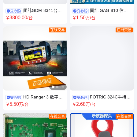
固纬GDM-8341台式
固纬 GAG-810 信号
数字万用表 双显五位半高精度
发生器 低失真正弦波方波输出
3800
.00
1
.50
￥
/台
￥
万
/台
测量设备
音频测试仪器
在线交易
在线交易

00:35
HD Ranger 3 数字场
FOTRIC 324C手持式
强仪，电视分析仪，
热像仪 工业物体测温仪 品质可
5
.50
2
.68
￥
万
/台
￥
万
/台
DAB/DAB+/DTV信号分析仪
靠
在线交易
在线交易