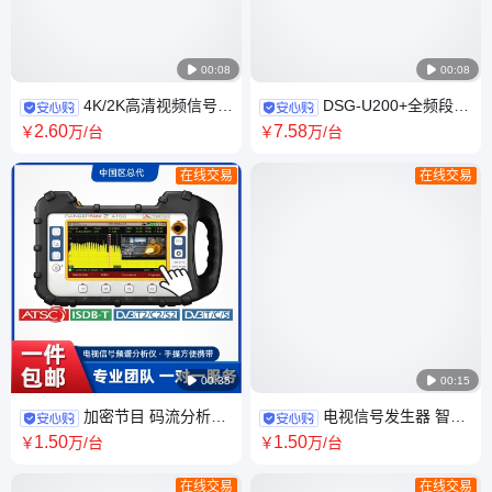

00:08

00:08
4K/2K高清视频信号产
DSG-U200+全频段
生器,HDMI2.0/1.4视 频信号发
DVB-T2便携式USB信号源 深
2
.60
7
.58
￥
万
/台
￥
万
/台
生器PG-8000
圳 货源充足
在线交易
在线交易

00:35

00:15
加密节目 码流分析录
电视信号发生器 智能
制RANGER NEO 2 专业广播电
操控款电视信号自动测试检测
1
.50
1
.50
￥
万
/台
￥
万
/台
视信号频谱分析仪
设备
在线交易
在线交易