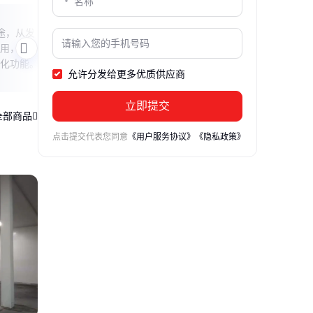
海南700MW燃机在哪
杭汽
用途，从发
本文介绍海南700MW燃气轮机发电项目
本文揭
用，带你
的位置、建设背景及其在区域能源结构中
的核
化功能。
的作用，帮助读者了解这一重要能源设施
的设
允许分发给更多优质供应商
的基本情况。
业动
立即提交
全部商品
点击提交代表您同意
《用户服务协议》
《隐私政策》