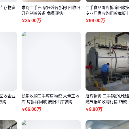
旧库存物资
求购二手石 家庄冷库拆除 回收旧
二手食品冷库拆除回收
开利制冷设备 免费评估
专业厂家收购旧冷库板
35
.00
万
99
.00
万
￥
￥
除回收企业
长期收购二手库房物资 大量工地
旭辉物资 二手锅炉拆除
收购
库 房拆除回收 废旧冷库求购
燃气锅炉收购行情 结款
66
.00
万
9
.90
万
￥
￥