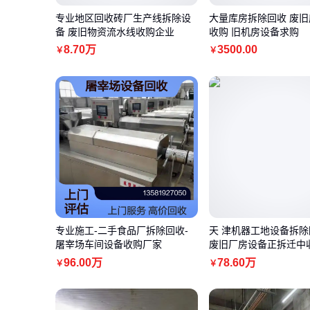
专业地区回收砖厂生产线拆除设
大量库房拆除回收 废
备 废旧物资流水线收购企业
收购 旧机房设备求购
8
.70
万
3500
.00
￥
￥
专业施工-二手食品厂拆除回收-
天 津机器工地设备拆
屠宰场车间设备收购厂家
废旧厂房设备正拆迁中
96
.00
万
78
.60
万
￥
￥