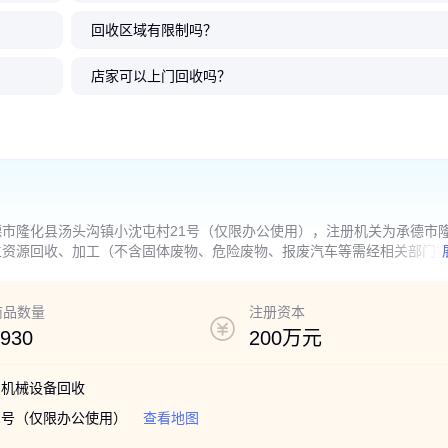
回收区域有限制吗？
收公司撤
厂净化车
业承接整
 旭辉回收
拆除回收行
鲜花冷库整体拆除回收安装公司
主营制药厂无尘洁净车间拆除回
快速拆除大型冷水机组回收地址
主要拆除二手冷水机组回收单位
施工拆除二手搅拌站回收
冷库上门拆除回收 倒闭
项目收购二手净化车间
正规企业拆除净化车间
设备
工厂设备
备中心
收购食品保鲜库冷冻库行业
收 废旧净化车间收购 评估
废旧溴化锂机组收购厂家
废旧溴化锂机组收购项目企业
拌站设备收购 重点厂家
设备收购 求购二手冷库
回收废旧厂房设备单位
二手生产线车间设备收
店家可以上门回收吗？
99
87
69
45
.00
.90
.00
.00
万
万
万
万
4
8
98
88
.50
.60
.00
.00
万
万
万
万
￥
￥
￥
￥
￥
￥
￥
￥
市隆化县汤头沟镇小沈屯村21号（仅限办公使用），注册机关为承德市
生资源回收、加工（不含固体废物、危险废物、报废汽车等需经相关部门
、通用设备、五金、电子产品、文化用品零售**（依法须经批准的项目，
商品数量
注册资本
930
200万元
;机械设备回收
1号（仅限办公使用）
查看地图