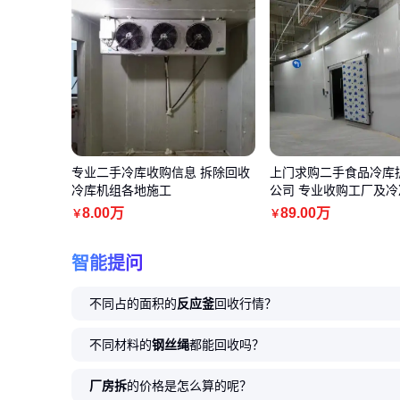
专业二手冷库收购信息 拆除回收
上门求购二手食品冷库
冷库机组各地施工
公司 专业收购工厂及
市场
8
.00
万
89
.00
万
￥
￥
智能提问
不同占的面积的
反应釜
回收行情？
不同材料的
钢丝绳
都能回收吗？
厂房拆
的价格是怎么算的呢？