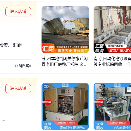
询
进入店铺
物资、汇距
苏 州本地倒闭关停搬迁闲
南 京自动化电镀设
置老旧厂房整厂拆除 废旧
线专业拆除回收上门
店铺档案
物资回收
评估
询
进入店铺
章L1
通过深度核验
门子