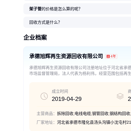
架子管
的价格是怎么算的呢？
施工拆除回收砖厂设备及整厂设
山 东废旧净化厂设备拆除回收 二
大商场拆除项目收购 回收商用中
长期拆除净化车间回收企业 专业
化工厂收购承接各地区倒闭工厂
混泥搅拌站设备拆除回
专业施工队伍拆除制药
上门收购制药厂设备专
实力商家制冷机组拆除
内 蒙古大型净化车间
备 收购大型厂子设备商家
手净化车间收购专业队伍
央空调 服务优先 旧空调求购
收购二手制药厂设备资金雄厚
厂子设备、厂房拆除回收工作
除水泥厂设备收购厂家
间回收 在线收购旧工厂
厂设备拆除、承接回收
大型冷水机组证件齐全
情 各区收购二手厂子设
回收方式是什么？
99
89
6
78
78
.80
.00
.00
.00
.00
万
万
万
万
万
98
86
66
69
98
.00
.00
.00
.00
.00
万
万
万
万
万
￥
￥
￥
￥
￥
￥
￥
￥
￥
￥
企业档案
承德旭辉再生资源回收有限公司
4年
承德旭辉再生资源回收有限公司注册地址位于河北省承德
市场监督管理局，法人代表为杨利伟，经营范围包括再
项目）；拆除工程服务；工矿工程；金属制品、专用设备
关部门批准后方可开展经营活动）
成立时间
2019-04-29
2
主营商品：
拆除回收;电线电缆;钢管回收;钢结构回收
厂家地址：
河北省承德市隆化县汤头沟镇小沈屯村2