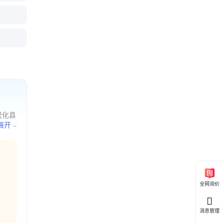
 中联搅
工厂冷库
拆除公司
回收公司
求购
机组
购队伍
隆化县
批准的
展开
经相
全网询价
消息管理