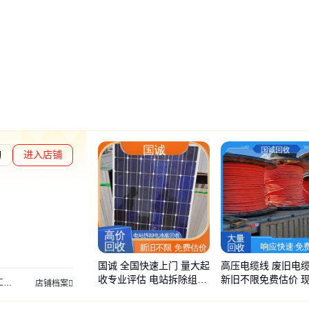
询
进入店铺
章L1
通过深度核验
国诚 全国快速上门 量大起
高压电缆线 废旧电
收专业评估 电站拆除组件
新旧不限免费估价 
电缆回收
全新电缆回收
变压器回收
二手变压器回收
低压电缆回收
光伏
店铺档案
太阳能发电板回收
算 国诚