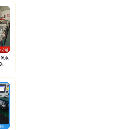
备流水
免费