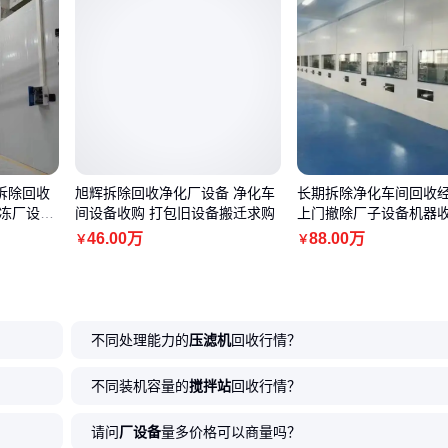
拆除回收
旭辉拆除回收净化厂设备 净化车
长期拆除净化车间回收
冷冻厂设备
间设备收购 打包旧设备搬迁求购
上门撤除厂子设备机器
46
.00
万
88
.00
万
￥
￥
不同处理能力的
压滤机
回收行情？
不同装机容量的
搅拌站
回收行情？
请问
厂设备
量多价格可以商量吗？