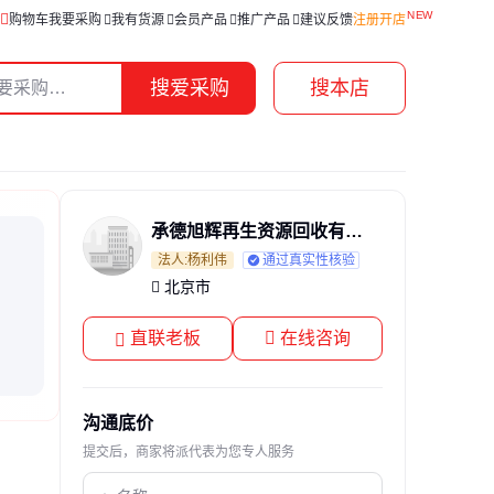
购物车
我要采购
我有货源
会员产品
推广产品
建议反馈
注册开店
搜爱采购
搜本店
承德旭辉再生资源回收有限公司
法人:杨利伟
通过真实性核验
北京市
直联老板
在线咨询
沟通底价
提交后，商家将派代表为您专人服务