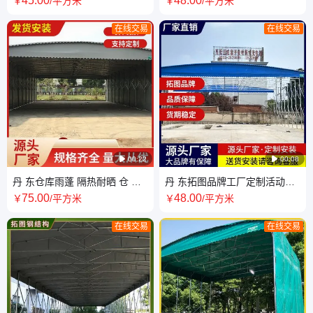
45
.00
48
.00
￥
/平方米
￥
/平方米
在线交易
在线交易

00:22

00:08
丹 东仓库雨蓬 隔热耐晒 仓 库
丹 东拓图品牌工厂定制活动式
电动推拉雨棚 一站式服务
雨棚厂家 静音隔热 举办活动用
75
.00
48
.00
￥
/平方米
￥
/平方米
在线交易
在线交易