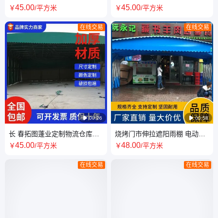
篷移动推拉雨棚电动伸缩雨 棚
拉电动活动雨 棚厂家 全国发货
45
.00
45
.00
￥
/平方米
￥
/平方米
定制安装
在线交易
在线交易

00:26

00:58
长 春拓图蓬业定制物流仓库帐
烧烤门市伸拉遮阳雨棚 电动雨
篷移动推拉雨棚电动伸缩雨蓬
篷 可伸缩 可定制
45
.00
48
.00
￥
/平方米
￥
/平方米
在线交易
在线交易