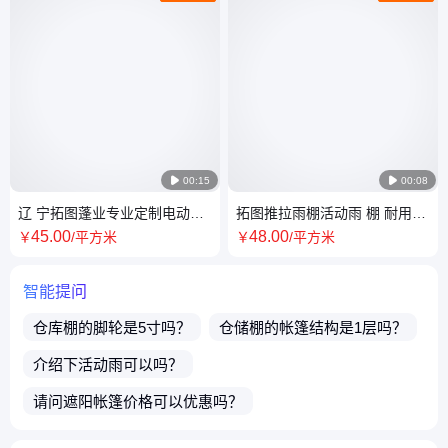

00:15

00:08
辽 宁拓图蓬业专业定制电动雨
拓图推拉雨棚活动雨 棚 耐用性
棚 移动推拉棚交货速度快 全国
强 坚固耐磨 防雨蓬布 尺寸定制
45
.00
48
.00
￥
/平方米
￥
/平方米
发货
智能提问
仓库棚
的脚轮是5寸吗？
仓储棚
的帐篷结构是1层吗？
介绍下
活动雨
可以吗？
请问
遮阳帐篷
价格可以优惠吗？
介绍下
伸缩雨蓬
的优势？
请问服务周期多久？