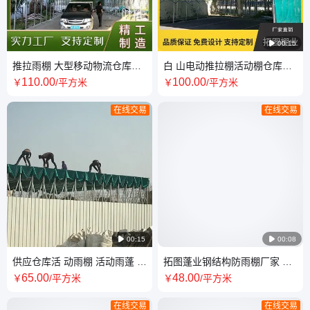

00:15
推拉雨棚 大型移动物流仓库折
白 山电动推拉棚活动棚仓库棚
叠帐篷 防雨防晒 支持定制
安装通道大型遮阳棚
110
.00
100
.00
￥
/平方米
￥
/平方米
在线交易
在线交易

00:15

00:08
供应仓库活 动雨棚 活动雨蓬 隔
拓图蓬业钢结构防雨棚厂家 抗
热耐晒 可调整定制
恶劣天气 物流货物周转用 发货
65
.00
48
.00
￥
/平方米
￥
/平方米
安装
在线交易
在线交易