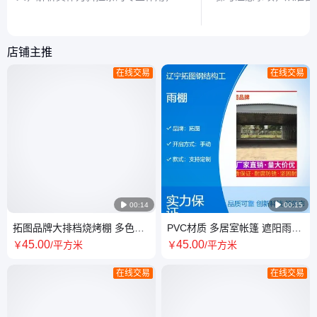
延伸介绍类似缩写标识的识别技巧，帮
巧，助你轻松搭建稳固
助读者快速读懂工程图纸。
店铺主推
在线交易
在线交易

00:14

00:15
拓图品牌大排档烧烤棚 多色可
PVC材质 多居室帐篷 遮阳雨棚
选遮阳帐篷 工厂店铺户外遮阳
店铺工厂适用 空间大 加工定制
45
.00
45
.00
￥
/平方米
￥
/平方米
棚
拓图品牌
在线交易
在线交易