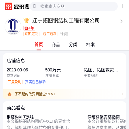
辽宁拓图钢结构工程有限公司

4年
来图定制
包工包料
沈阳
首页
商品
分类
档案
店铺信息
2023-03-06
500万元
拓图、拓图救灾帐
篷、拓图工地施工
成立时间
注册资本
主要品牌
帐篷、拓图防雨布
回复及时
真实性已核验
了不起的改变明星企业LV1
商品看点
钢结构XLT是啥
伸缩棚架安装指南
本文揭秘钢结构图纸中XLT的真实含
本文详细解析双拉筋伸
义，解析其作为斜拉条的专业作用，并
骤与注意事项，从准备