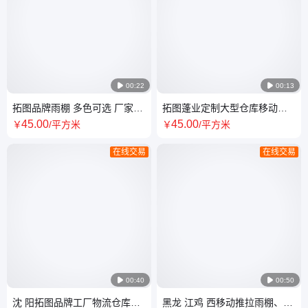

00:22

00:13
拓图品牌雨棚 多色可选 厂家安
拓图蓬业定制大型仓库移动雨
装 定制 遮阳 大空间 店铺工厂
棚推拉电动雨蓬发货安装
45
.00
45
.00
￥
/平方米
￥
/平方米
在线交易
在线交易

00:40

00:50
沈 阳拓图品牌工厂物流仓库帐
黑龙 江鸡 西移动推拉雨棚、推