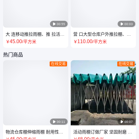

00:55

00:03
大 连移动推拉雨棚、推 拉活动
营 口大型仓库户外推拉棚、电
雨 棚厂家 全国发货定制安装
动大排档推拉雨棚
45
.00
110
.00
￥
/平方米
￥
/平方米
热门商品
在线交易
在线交易

00:11

00:07
物流仓库棚伸缩雨棚 耐用性强
活动雨棚订做厂家 坚固耐磨 建
颜色可选 物流活动 厂家供应
筑防雨蓬布 拓图