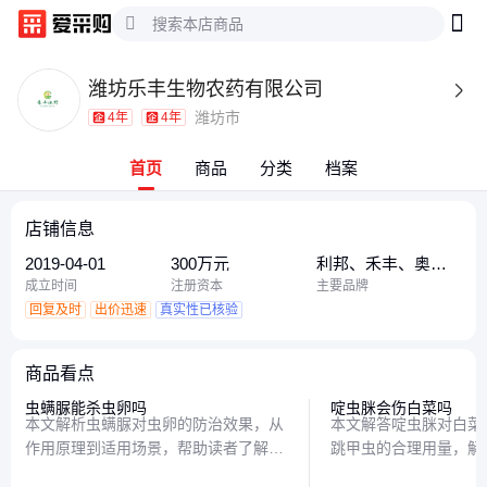
潍坊乐丰生物农药有限公司

潍坊市
4年
4年
首页
商品
分类
档案
店铺信息
2019-04-01
300万元
利邦、禾丰、奥
丰、恒生
成立时间
注册资本
主要品牌
回复及时
出价迅速
真实性已核验
商品看点
虫螨脲能杀虫卵吗
啶虫脒会伤白菜吗
本文解析虫螨脲对虫卵的防治效果，从
本文解答啶虫脒对白菜
作用原理到适用场景，帮助读者了解这
跳甲虫的合理用量，解
种杀虫剂的特性与实际应用中的注意事
学使用方法，帮助农户