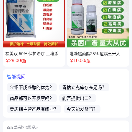
福美双 50% 保护治疗 土壤杀菌
吡唑醚菌酯25% 疽病玉米大斑
持效期长 厂家直供
病黑腐病锈病 杀菌剂农药
29
.00
10
.00
￥
/瓶
￥
/瓶
智能提问
介绍下
戊唑醇
的优势？
青枯立克
库存充足吗？
商品都可以开发票吗？
能否提供出口？
贵店铺主营产品有哪些？
今天能发货吗？
店铺的实体公司地址在哪里？
百度爱采购温馨提示
店主电话微信号是多少？