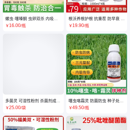
螺虫·噻嗪酮 虫卵双杀 内吸传
根沃养根护根 抗重茬 防早衰 改
导 持效期长 厂家直供
善土壤环境 厂家直供
16
.00
19
.90
￥
/瓶
￥
/瓶
多菌灵 可湿性粉剂 杀菌剂成分
噻虫咯霜灵 防菌防虫 种子处理
含量50% 厂家直供
悬浮剂 适用作物广泛
25
.00
49
.50
￥
/袋
￥
/瓶