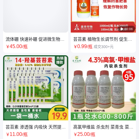

00:06
流体硼 快速补硼 促进微生物繁
芸苔素 植物生长调节剂 促生长
殖 改良土壤促吸收
叶面肥 保花保果
45
.00
0
.99
￥
/瓶
￥
/瓶
成交300+元
芸苔素 渗透强 内吸快 天然提取
高氯甲维盐 杀虫剂 菜青虫 菜蛾
活性高 适用范围广
果树蔬菜 高含量
11
.00
25
.00
￥
/瓶
￥
/瓶