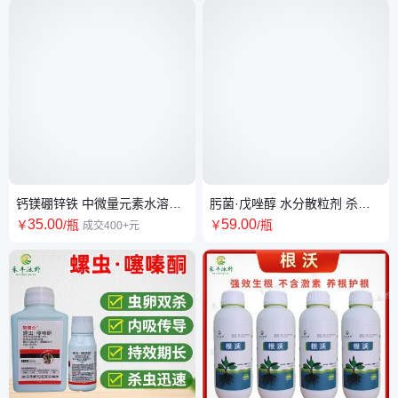
钙镁硼锌铁 中微量元素水溶肥
肟菌·戊唑醇 水分散粒剂 杀菌
瓜果蔬菜用叶面肥
剂 黄瓜白粉病 适用范围广
35
.00
59
.00
￥
/瓶
￥
/瓶
成交400+元