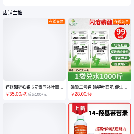
项。
安全。
店铺主推
在线交易
在线交易
钙镁硼锌铁钼 6元素同补叶面肥
磷酸二氢钾 磷钾叶面肥 促生根
膨大果实 着色增甜
易溶解 厂家直供现货速发
35
.00
28
.00
￥
/瓶
￥
/袋
成交100+元