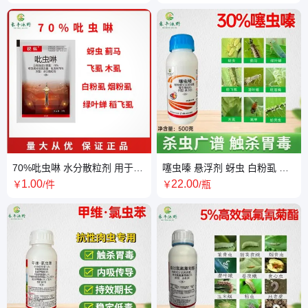
70%吡虫啉 水分散粒剂 用于蚜
噻虫嗪 悬浮剂 蚜虫 白粉虱 卷
虫飞虱害虫杀虫剂
叶螟稻飞虱 厂家直供
1
.00
22
.00
￥
/件
￥
/瓶