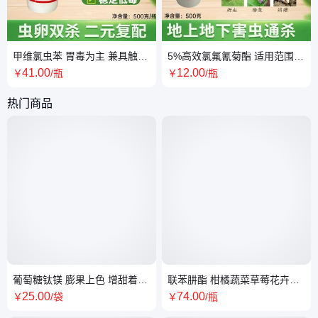
甲维氯虫苯 胃毒为主 兼具触杀
5%高效氯氟氰菊酯 适用范围广
使用方便 厂家直供
免费提供技术指导 厂家直供
41
.00
12
.00
￥
/瓶
￥
/瓶
热门商品
葡萄糖钛镁 膨果上色 增甜着色
联苯肼酯 柑橘蔬菜草莓花卉红
提质增产 绿色安全
蜘蛛杀螨杀虫剂
25
.00
74
.00
￥
/袋
￥
/瓶