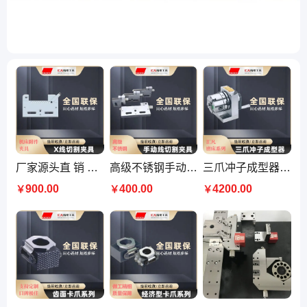
厂家源头直 销 精密线切割开口100 机床附件夹具 汇凡 品质
高级不锈钢手动线切割万力慢走丝批士夹具 源头厂家直 销批发
三爪冲子成型器 EPT-103 汇凡磨床系列 质量好 服务有保障
900.00
400.00
4200.00
￥
￥
￥