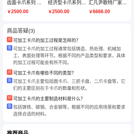
齿面卡爪系列 支持定制 口碑好 汇凡精密机械 品质保证
经济型卡爪系列 做工精细 质量保障 汇凡精密 品质
汇凡尹歌特厂家直供三次元万能夹具慢走丝精密夹具加工中心虎钳
2500.00
2500.00
6666.00
￥
￥
￥
商品答疑(3)
问
可加工卡爪的加工过程是怎样的？
答
可加工卡爪的加工过程通常包括铸造、热处理、机械加
工、表面处理等环节。根据不同的产品类型和要求，具体
的加工过程可能会有所不同。
问
可加工卡爪有哪些不同的类型？
答
可加工卡爪主要包括圆卡爪、三抓卡盘、二爪卡盘等，它
们的主要区别在于卡爪的数量和形状。
问
可加工卡爪的主要制造材料是什么？
答
包括铸铁、碳钢、合金钢等，根据不同的应用场景和要求
选择合适的材料。
推荐商品