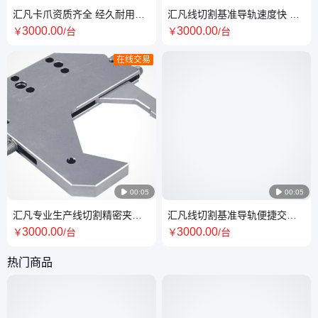
汇凡卡爪资质齐全 经久耐用按
汇凡线切割基准导轨速度快 精
需定制 优质服务专业打造
致品质 快速稳定 导轨导轨适用
3000
.00
3000
.00
￥
/台
￥
/台
在线交易

00:05

00:05
汇凡专业生产线切割精密夹具
汇凡线切割基准导轨便捷交易
性能稳定 批号合格资质齐全专
经久耐用 高精度导轨物美价廉
3000
.00
3000
.00
￥
/台
￥
/台
业服务
热门商品