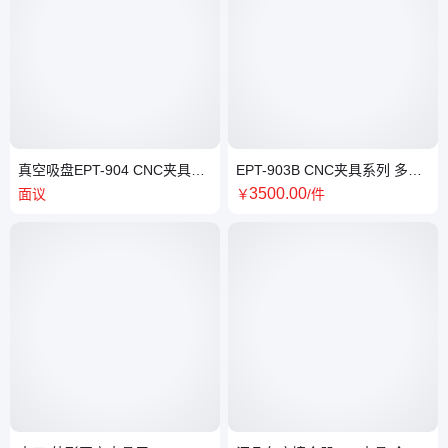
真空吸盘EPT-904 CNC夹具系
EPT-903B CNC夹具系列 多工
列 多工位并列夹 具
位并列具 OK夹 具 服务有保障
3500
.00
面议
￥
/件