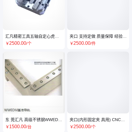
汇凡精密工具五轴自定心虎钳
夹口 支持定做 质量保障 经验
夹具 硬度KRC30-34 定制保障
丰富 资质齐全 夹具
2500
.00
2500
.00
￥
/个
￥
/件
东 莞汇凡 高级不锈钢WWEDM
夹口(内形固定夹 具用) CNC夹
基准导轨 源头厂家直 销工装夹
具系列 形状固 定夹 具
1500
.00
2500
.00
￥
/台
￥
/个
具现货