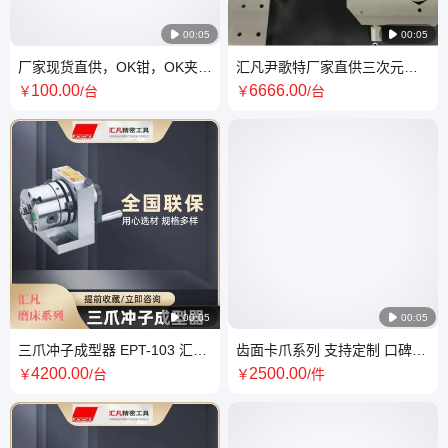

00:05

00:05
厂家现货直供，OK钳，OK夹快
汇凡尹歌特厂家直供三次元万
速夹持定位小夹具大功能 现货
能夹具慢走丝精密夹具加工中
100
.00
6666
.00
￥
/台
￥
/台
供应
心虎钳

00:05

00:05
三爪冲子成型器 EPT-103 汇凡
齿面卡爪系列 支持定制 口碑好
磨床系列 质量好 服务有保障
汇凡精密机械 品质保证
4200
.00
2500
.00
￥
/台
￥
/件