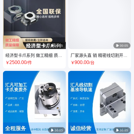

00:05

00:05
经济型卡爪系列 做工精细 质量
厂家源头直 销 精密线切割开口
保障 汇凡精密 品质
100 机床附件夹具 汇凡 品质
2500
.00
900
.00
￥
/件
￥
/台

00:05

00:05