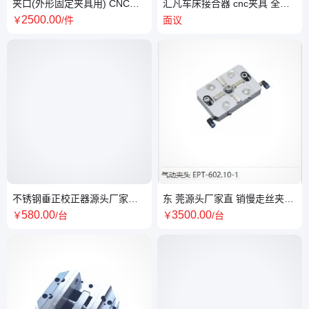
夹口(外形固定夹具用) CNC夹
汇凡车床接合器 cnc夹具 全国
具系列 多工位并列夹 具
发货 口碑好质量无忧
2500
.00
￥
/件
面议
不锈钢垂正校正器源头厂家直
东 莞源头厂家直 销慢走丝夹具
销 技术成熟 交货周期短 兼容性
专业团队为您服务 质量保障 售
580
.00
3500
.00
￥
/台
￥
/台
好
后贴心