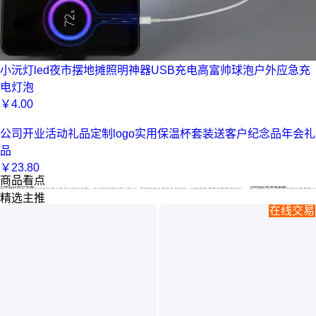
小沅灯led夜市摆地摊照明神器USB充电高富帅球泡户外应急充
电灯泡
￥
4.00
公司开业活动礼品定制logo实用保温杯套装送客户纪念品年会礼
品
￥
23.80
商品看点
边缘柱拉筋全攻略
16mm拉筋承重揭秘
本文解析构造边缘柱拉筋的设计要点与规范依据，从作用原理到施工细节，用通俗语言讲清专业问题，帮助读者快速掌握关键知识。
本文解析直径16mm拉筋的承重
精选主推
在线交易