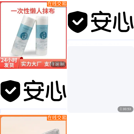
￥
11
.25
/本
A5加厚商务办公笔记本定制搭扣高颜值企子业记事本礼盒套装
在线交易
￥
39
.80
/个
商务礼品保温杯雨伞套装定制logo端午节礼物公司开业实用伴手礼

00:33

00:53
￥
2
.90
/个
￥
13
.00
/PCS
一次性厨房洗碗巾干湿两用洗碗布家用加厚懒人抹布批发定制
新款手机u盘64g安卓type-c电脑车载usb两用8g迷你金属U盘定制批发
在线交易