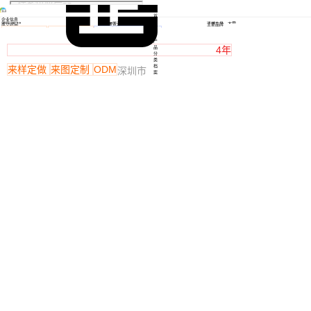
首
企业信息
页
2015-05-18
1000万元
迅领礼品、木雷
成立时间
注册资本
主要品牌
工
回复及时
出价迅速
真实性已核验
厂
产
4年
品
分
类
档
来样定做
来图定制
ODM
深圳市
案