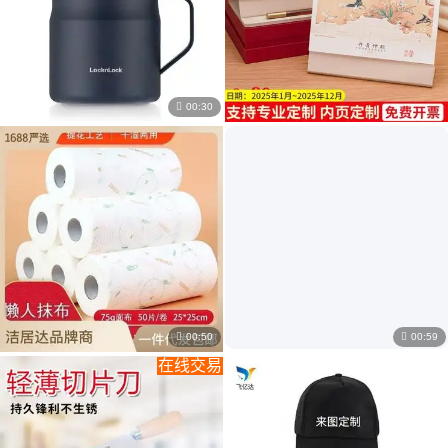

00:30
￥
82
.00
/个
￥
15
.00
/个
乐扣乐扣LHC4262保温杯 遇见惬意马克杯 办公必备
2025蛇年台历商务办公桌面摆件日历企业公司礼品定制烫金LOGO月历

00:50

00:59
￥
3
.50
/卷
￥
8
.12
/本
洁居达木浆材质洗碗布 25cm吸水强去污纯白印花
厂家批发a5记事本可印LOGO创意搭扣PU皮办公商务笔记本套装定 制
在线交易