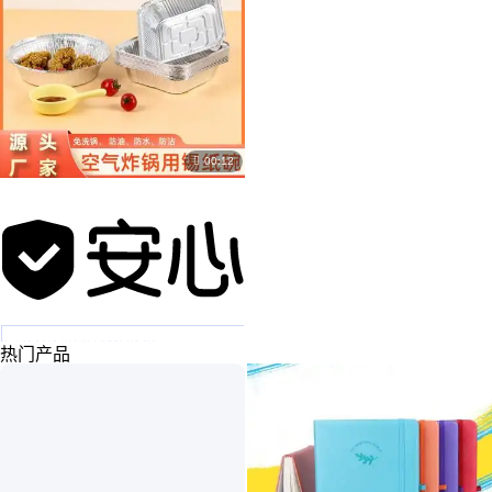

00:12
￥
140
.00
/个
外卖铝箔餐盒定制锡纸空气炸锅铝箔烧烤锡纸盒耐高温
热门产品