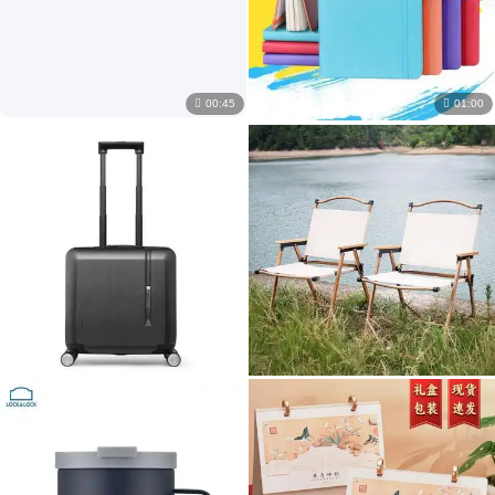

00:45

01:00
￥
49
.50
/套
￥
5
.80
/本
定制logo动物毛化妆刷套装散粉刷修容刷高光刷晕染刷化妆学校热销
a5商务办公记事本日记本子订做a6仿皮皮面绑带贴芯笔记本定制logo
￥
805
.00
/个
￥
28
.00
/个
新秀丽拉杆箱TQ9X09004 黑色横版机长箱 18英寸登机箱
便携户外折叠椅 木纹科米特椅 野餐露营好帮手