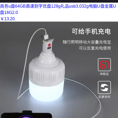
商务u盘64GB高速刻字优盘128g礼品usb3.032g电脑U盘金属U
盘16G2.0
￥
13.20