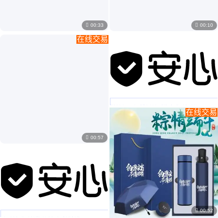

00:33

00:10
￥
3
.50
/台
新款跨境小风扇 usb充电手持宿舍桌面风扇静音便携式电风扇logo
在线交易
￥
5
.20
/本
批发商务会议记录本B5软抄本手账本PU软羊巴皮A5笔记本礼品定制
在线交易

00:57

00:52