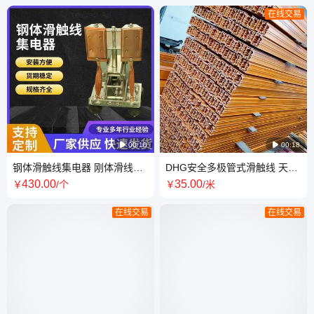
在线交易

00:10

00:18
钢体滑触线集电器 刚体滑线铜
DHG安全多极管式滑触线 天车
碳刷片 受电器厂家直供
龙门吊供电多级滑线导轨 防尘
430
.00
35
.00
￥
/个
￥
/米
铜无接缝
在线交易
在线交易