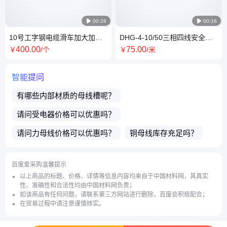

00:26

00:16
10号工字钢电缆滑车加大加厚
DHG-4-10/50三相四线安全滑
规格多样可定制 经久耐用 厂家
触线（室外）铝合金外壳多级
400
.00
75
.00
￥
/个
￥
/米
供应
管式滑线
智能提问
有哪些内部材质的
母线槽
呢？
请问
受电器
价格可以优惠吗？
请问
力母线
价格可以优惠吗？
铜母线
库存充足吗？
商品都可以开发票吗？
店主电话微信号是多少？
百度爱采购温馨提示
请问您这边都发什么快递？
产品都能外省发货吗？
以上商品的标题、价格、详情等信息内容均来自于中国材料网，其真实
性、准确性和合法性均由中国材料网负责；
滑触线
的电压可以定制吗？
如该商品有任何问题，请联系第三方网站进行删除，百度会积极配合；
在贸易过程中请注意谨慎核实。
介绍下
分线箱
的额定电流？