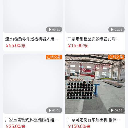

00:51

01:01
流水线缝纫机 巡检机器人用无
厂家定制铝塑壳多级管式滑触
接缝滑触线 耐磨耐高温 组合式
线 耐高温防雨单极安全滑线 规
55
.00
15
.00
￥
/米
￥
/米
单极滑线
格齐全
在线交易
在线交易

01:01

00:29
厂家直售管式多极滑触线 组合
厂家可定制行车起重机 钢体滑
式单极铝滑线 耐高温铜钢复合
触线伸缩节 温度补偿器 铜质刚
25
.00
150
.00
￥
/米
￥
/米