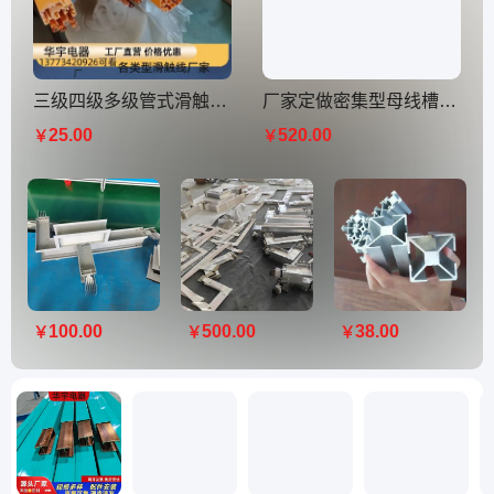
三级四级多级管式滑触线 复合型耐高温防尘安装简易多极单极滑线
厂家定做密集型母线槽 插接式母 线 耐火封闭式绝缘动力母线厂家定制
25.00
520.00
￥
￥
100.00
500.00
38.00
￥
￥
￥