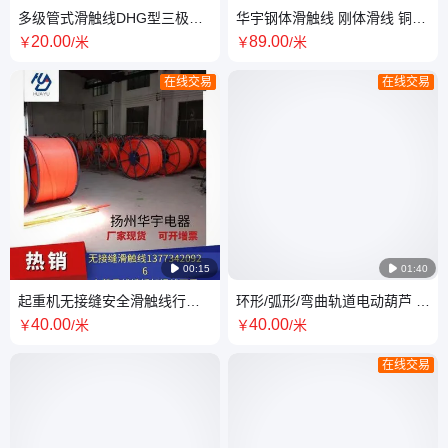
多级管式滑触线DHG型三极四
华宇钢体滑触线 刚体滑线 铜质
极起重机多极滑触厂家现货齐
刚体供电端子 500A集电器
20
.00
89
.00
￥
/米
￥
/米
全
在线交易
在线交易

00:15

01:40
起重机无接缝安全滑触线行车
环形/弧形/弯曲轨道电动葫芦 U
滑线3极4极无接头天车滑线导
型室外防雨耐磨单极多极安全
40
.00
40
.00
￥
/米
￥
/米
电轨道
滑触线
在线交易