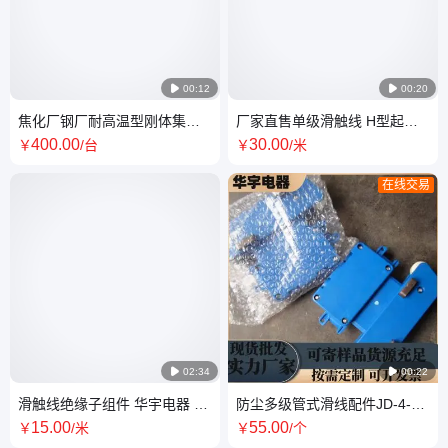

00:12

00:20
焦化厂钢厂耐高温型刚体集电
厂家直售单级滑触线 H型起重
器 防腐蚀型钢体滑触线受电器
机行车单极无接缝多级管式导
400
.00
30
.00
￥
/台
￥
/米
高含铜
电轨 防腐
在线交易

02:34

00:22
滑触线绝缘子组件 华宇电器 刚
防尘多级管式滑线配件JD-4-
体复合滑线 源头生产 C型线碳
80A集电器 厂家定制安全滑触
15
.00
55
.00
￥
/米
￥
/个
刷片
线高铜碳刷