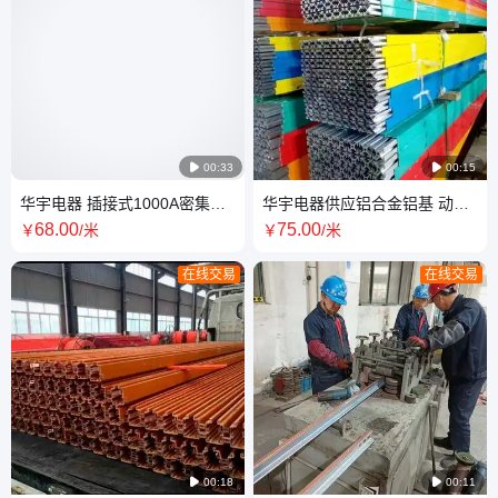

00:33

00:15
华宇电器 插接式1000A密集型
华宇电器供应铝合金铝基 动力
母线槽 源头厂家 支持定制 测量
母线 实力厂家 值得信赖
68
.00
75
.00
￥
/米
￥
/米
安装
在线交易
在线交易

00:18

00:11