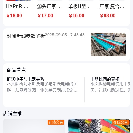
HXPnR-H单极滑线 H型铝合金单级安全滑触线 行车龙门吊厂家定制
源头厂家 无接缝单极滑触线 龙门吊电动葫芦导轨 单级H型组合式滑线
单极H型组合式滑触线 200A/320A/500A无接缝滑线 电动葫芦供电导轨
厂家 复合钢体滑触线 抗腐蚀不易变形 焦化厂冶炼厂行车刚体滑线
19.00
17.00
16.00
98.00
￥
￥
￥
￥
2025-09-05 17:43:48
封闭母线参数解析
商品看点
斯沃电子与电器关系
电器跳闸的真相
本文解析沈阳斯沃电子与斯沃电器的关
本文揭秘电器使用中突
联，从品牌渊源、业务差异到市场定
因，包括电路过载、短
位，帮你理清这两家名称相似企业的真
并提供实用解决方案，
实关系。
查问题，确保用电安全
店铺主推
在线交易
在线交易