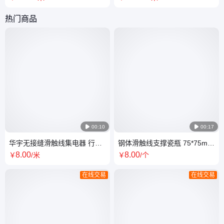
刚体滑 线
体 耐高温
热门商品

00:10

00:17
华宇无接缝滑触线集电器 行车3
钢体滑触线支撑瓷瓶 75*75mm
极受电器三级四级六极60A单极
行车电车绝缘子圆柱刚体滑线
8
.00
8
.00
￥
/米
￥
/个
滑 触线
支持定制
在线交易
在线交易