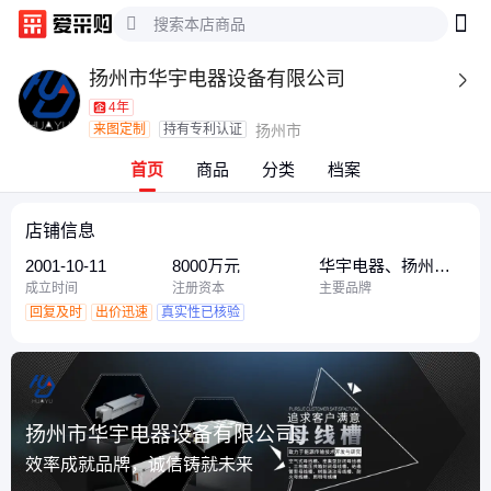
扬州市华宇电器设备有限公司

4年
来图定制
持有专利认证
扬州市
首页
商品
分类
档案
店铺信息
2001-10-11
8000万元
华宇电器、扬州华
宇电器
成立时间
注册资本
主要品牌
回复及时
出价迅速
真实性已核验
扬州市华宇电器设备有限公司
效率成就品牌，诚信铸就未来