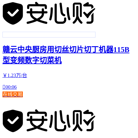
赣云中央厨房用切丝切片切丁机器115B
型变频数字切菜机
￥
1
.23
万
/台

00:06
在线交易