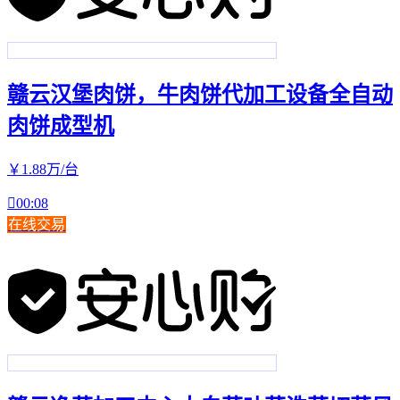
赣云汉堡肉饼，牛肉饼代加工设备全自动
肉饼成型机
￥
1
.88
万
/台

00:08
在线交易