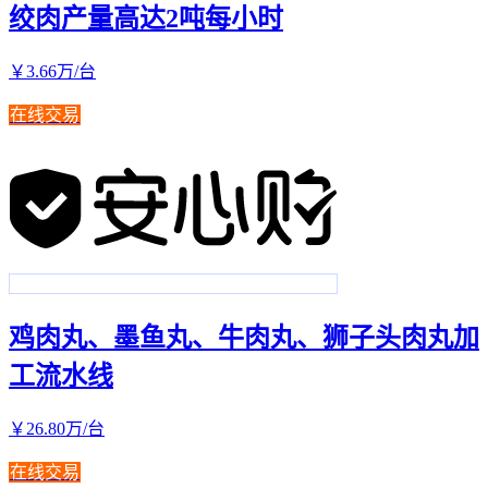
绞肉产量高达2吨每小时
￥
3
.66
万
/台
在线交易
鸡肉丸、墨鱼丸、牛肉丸、狮子头肉丸加
工流水线
￥
26
.80
万
/台
在线交易