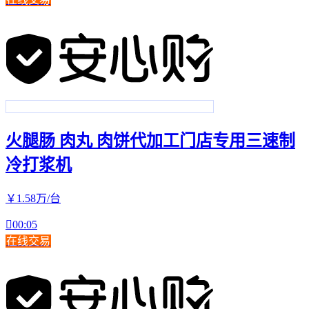
火腿肠 肉丸 肉饼代加工门店专用三速制
冷打浆机
￥
1
.58
万
/台

00:05
在线交易