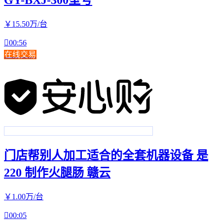
GY-BXJ-300型号
￥
15
.50
万
/台

00:56
在线交易
门店帮别人加工适合的全套机器设备 是
220 制作火腿肠 赣云
￥
1
.00
万
/台

00:05