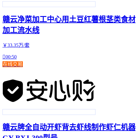
赣云净菜加工中心用土豆红薯根茎类食材
加工流水线
￥
33
.35
万
/套

00:50
在线交易
赣云牌全自动开虾背去虾线制作虾仁机器