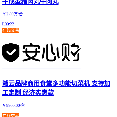
子成型猪肉丸牛肉丸
￥
2
.89
万
/台

00:22
在线交易
赣云品牌商用食堂多功能切菜机 支持加
工定制 经济实惠款
￥
9900
.00
/台
在线交易