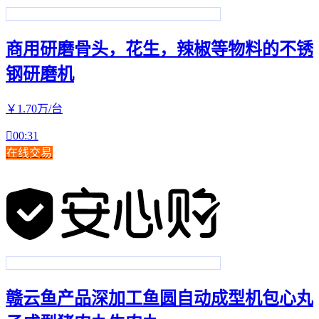
商用研磨骨头，花生，辣椒等物料的不锈
钢研磨机
￥
1
.70
万
/台

00:31
在线交易
赣云鱼产品深加工鱼圆自动成型机包心丸