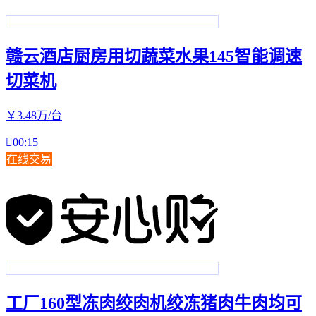
赣云酒店厨房用切蔬菜水果145智能调速
切菜机
￥
3
.48
万
/台

00:15
在线交易
工厂160型冻肉绞肉机绞冻猪肉牛肉均可