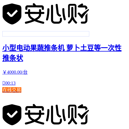
小型电动果蔬推条机 萝卜土豆等一次性
推条状
￥
4000
.00
/台

00:13
在线交易