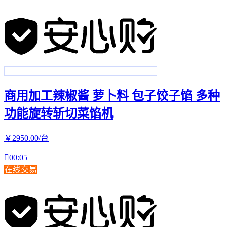
商用加工辣椒酱 萝卜料 包子饺子馅 多种
功能旋转斩切菜馅机
￥
2950
.00
/台

00:05
在线交易