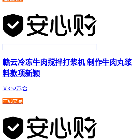
赣云冷冻牛肉搅拌打浆机 制作牛肉丸浆
料款项新颖
￥
3
.52
万
/台
在线交易