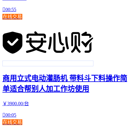

00:55
在线交易
商用立式电动灌肠机 带料斗下料操作简
单适合帮别人加工作坊使用
￥
3900
.00
/台

00:05
在线交易