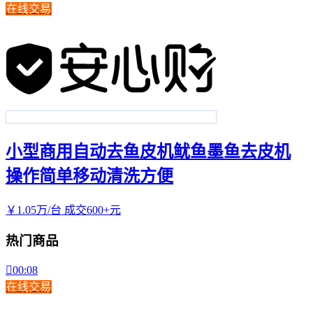
在线交易
小型商用自动去鱼皮机鱿鱼墨鱼去皮机
操作简单移动清洗方便
￥
1
.05
万
/台
成交600+元
热门商品

00:08
在线交易