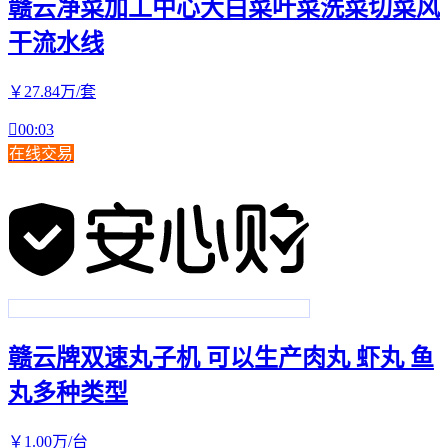
赣云净菜加工中心大白菜叶菜洗菜切菜风
干流水线
￥
27
.84
万
/套

00:03
在线交易
赣云牌双速丸子机 可以生产肉丸 虾丸 鱼
丸多种类型
￥
1
.00
万
/台