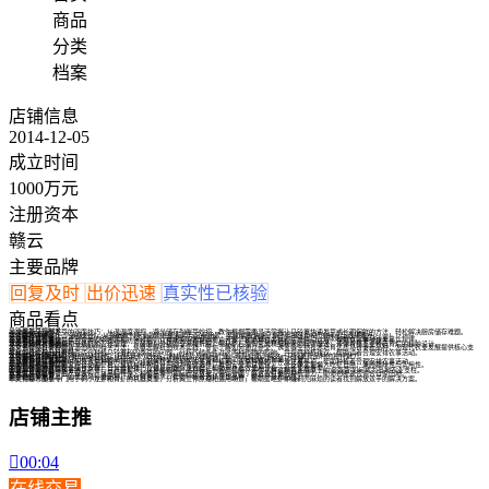
商品
分类
档案
店铺信息
2014-12-05
成立时间
1000万元
注册资本
赣云
主要品牌
回复及时
出价迅速
真实性已核验
商品看点
马铃薯发芽控制术
本文揭秘马铃薯发芽的双面技巧：从温湿度调控、避光储存到催芽妙招，教你根据需要灵活掌握让马铃薯快速发芽或长期保鲜的方法，轻松解决厨房储存难题。
DR机分级指南
本文解析DR机的三个等级划分，从基础款到专业款的性能差异与应用场景，帮助读者快速了解不同级别DR机的特点与选择要点。
马铃薯齐苗要多久
本文解析马铃薯从出苗到齐苗的时间周期，探讨影响齐苗速度的关键因素，并提供促进整齐出苗的实用技巧，帮助种植者掌握马铃薯生长规律。
马铃薯防病指南
本文揭秘马铃薯常见病虫害的识别技巧与防治妙招，从预防到治理提供实用方案，帮助种植者轻松应对田间挑战，保障马铃薯健康生长。
球磨分级机大揭秘
本文生动解析球磨机和分级机的工作原理，从研磨到分级的全流程拆解，揭秘矿石如何变成精细粉末的科学魔法，带你看懂工业粉碎背后的精妙设计。
马铃薯种质资源创制
本文揭秘马铃薯种质资源创制的科学方法，从概念解析到技术实践，带你了解如何通过杂交、诱变等生物技术培育优质马铃薯新品种，为现代农业发展提供核心支
持。
广东七月能种马铃薯吗
本文解答广东七月份是否适合种植马铃薯和四季豆的问题，分析气候条件对这两种作物的影响，并提供种植建议，帮助读者合理安排农事活动。
龙腾8号马铃薯探秘
本文揭秘龙腾8号马铃薯的品种特性，包括其外观特征、种植优势及食用价值，带您全面了解这一马铃薯新品种的独特魅力。
马铃薯发芽何时种
本文解答马铃薯发芽后和秋季种植的最佳时间，分享种植技巧和注意事项，帮助您轻松收获饱满马铃薯。
马铃薯种植时机指南
本文解答马铃薯种植时间及双季种植的疑问，详细解析不同地区的适宜种植期、双季种植的条件及注意事项，帮助种植者合理安排农事活动。
自动剥虾机DIY指南
本文手把手教你打造家用自动剥虾机，从机械结构设计到动力系统选择，再到安全测试优化，三个步骤实现懒人吃虾自由，兼顾趣味性与实用性。
刨肉机操作指南
本文提供刨肉机的安全操作步骤、日常维护技巧及常见问题解决方案，帮助用户高效使用设备，延长使用寿命。
山丹马铃薯产量探秘
本文解析山丹县马铃薯的总产量与亩产量现状，从种植规模、品种特性到增产措施，带你了解这颗黄土高原上的'金蛋蛋'如何成为当地农业支柱。
农薯七号高产吗
本文解析农薯七号的产量表现，从品种特性、种植条件到实际产出数据，带你全面了解这款红薯的种植潜力，助你判断是否适合自家田地。
早熟高产马铃薯
本文介绍早熟且高产的优质马铃薯品种，适合鲜食需求，帮助种植者选择理想品种，提升产量和品质。
剥虾神器大揭秘
本文揭秘市面上专门用于剥小龙虾和青虾的机器类型，分析其工作原理和适用场景，帮助爱吃虾却嫌剥壳麻烦的读者找到解放双手的解决方案。
店铺主推

00:04
在线交易