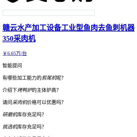
赣云水产加工设备工业型鱼肉去鱼刺机器
350采肉机
￥
6
.65
万
/台
智能提问
有哪些加工能力的
剪尾机
呢？
介绍下
烤鸭炉
的主体炉高？
请问
采肉机
价格可以优惠吗？
研磨机
库存充足吗？
挑选机
库存充足吗？