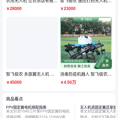
农用无人机 让农资店老板农药销售翻倍 打药施肥机械
智飞极农 遥控打药无人机 植保机械 ZFJN416 载重16kg
28000
23000
￥
￥
智飞极农 多旋翼无人机 大载重挂载设备 应急照明抢险救灾飞机
消毒防疫机器人 智飞极农zfjn850 雾化均匀 智能规划
45000
4.50万
￥
￥
商品看点
FPV固定翼电机搭配指南
无人机选固定翼还是旋
本文针对7040三叶桨FPV固定翼的电机
本文对比固定翼无人机
选择问题，详细解析2216 1100KV电机
特点，分析它们各自的