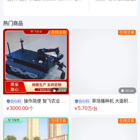
与16.8V电池的匹配方案，涵盖性能特
景，帮助读者根据需求
点、电压适配及实际飞行表现，为航模
机类型。
爱好者提供实用参考。
热门商品
在线交易
在线交易

01:14

00:48
操作简便 智飞农业 雪
草场播种机 大面积草
地车沼泽车 安全防护机制
原播种 畜牧草场种植
3000
.00
5
.70
￥
/个
￥
万
/台
ZFJN450-2
在线交易
在线交易