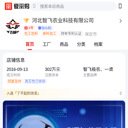
河北智飞农业科技有限公司

4年
包工包料
来料加工
持有专利认证
保定市
首页
工厂
商品
分类
档案
店铺信息
2016-09-13
302万元
智飞极农、一鸢
成立时间
注册资本
主要品牌
回复及时
真实性已核验
入选「了不起的改变」