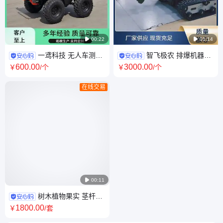

00:22

01:14
一鸢科技 无人车测试
智飞极农 排爆机器人
峡谷地区 各种路况 可循迹
原地转向 支持定制 配合工程车
600
.00
3000
.00
￥
/个
￥
/个
作业
在线交易

00:11
树木植物果实 茎杆生
长监测站 智飞极农品牌 无线上
1800
.00
￥
/套
传