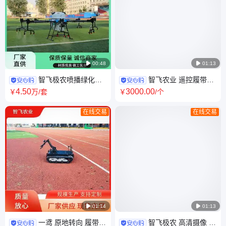

00:48

01:13
智飞极农喷播绿化撒
智飞农业 遥控履带车
播机 喷草籽植草机 高速公路边
安全防护设计 持久作业耐力强
4
.50
3000
.00
￥
万
/套
￥
/个
坡草坪客土喷播机
在线交易
在线交易

01:14

01:13
一鸢 原地转向 履带式
智飞极农 高清摄像 遥