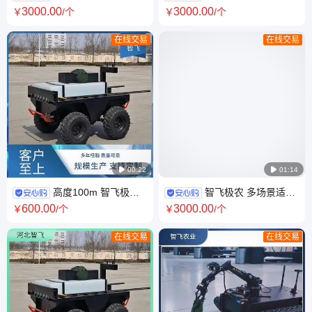
机器人 大拉力长续航 自动跟随
控履带车 越野体验 便捷货物装
3000
.00
3000
.00
￥
/个
￥
/个
卸快
在线交易
在线交易

00:22

01:14
高度100m 智飞极农
智飞极农 多场景适用
测试环境多样化 无人车改装测
性 跟随无人车 不惧道路颠簸
600
.00
3000
.00
￥
/个
￥
/个
试
在线交易
在线交易