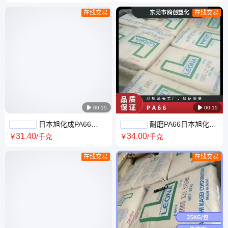
强 注塑级
强度
在线交易
在线交易

00:15

00:15
日本旭化成PA66
耐磨PA66日本旭化成
13G25耐疲劳 抗蠕变 高刚性
CR302开关面板 绝缘材料 电气
31
.40
34
.00
￥
/千克
￥
/千克
工业机械
性能
在线交易
在线交易