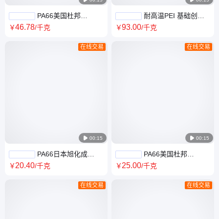
PA66美国杜邦
耐高温PEI 基础创新
HTNFR52G30L齿轮电器 特性
塑料(美国) EE003XXC 家电 电
46
.78
93
.00
￥
/千克
￥
/千克
多 塑胶原料
气应用
在线交易
在线交易

00:15

00:15
PA66日本旭化成
PA66美国杜邦
1330G 润滑性 低摩擦系数 发
MT409AHS GY 热稳定 电器用
20
.40
25
.00
￥
/千克
￥
/千克
动机罩零件 工业应用
具汽车领域电气领域
在线交易
在线交易