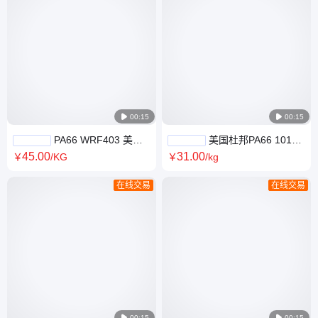

00:15

00:15
PA66 WRF403 美国
美国杜邦PA66 101L
杜邦 加30%玻纤 15%PTFE 增
101F 阻燃 内润滑 脱模剂电子
45
.00
31
.00
￥
/KG
￥
/kg
强耐磨级
电器材料
在线交易
在线交易

00:15

00:15