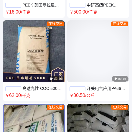
PEEK 美国塞拉尼斯
中研高塑PEEK
500G 耐疲劳 高刚性 尺寸稳定
550GL30 玻纤增强 中等流动性
16
.00
500
.00
￥
/千克
￥
/千克
连接器
航空航天用料聚醚醚酮
在线交易
在线交易

00:15

00:15
高透光性 COC 5000
开关电气应用PA66日
日本瑞翁 耐热性 高透明 通用塑
本旭化成FG170 BK 玻纤 特性
62
.00
30
.50
￥
/千克
￥
/公斤
料
多 品牌经销
在线交易
在线交易