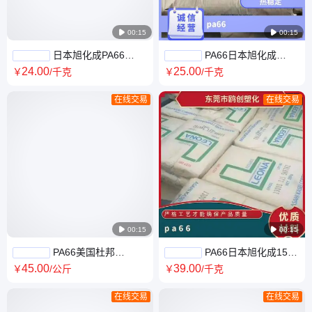

00:15

00:15
日本旭化成PA66
PA66日本旭化成
FR370-NC耐高温 工程塑料 连
WG720-AWY2133 注塑级 高流
24
.00
25
.00
￥
/千克
￥
/千克
接器应用
动 高强度 增强尼龙
在线交易
在线交易

00:15

00:15
PA66美国杜邦
PA66日本旭化成1500
HTNFR52G30NH GY101耐高
机械强度好中等粘度热稳定抗
45
.00
39
.00
￥
/公斤
￥
/千克
温 热稳定 玻纤增强 阻燃
化学高分子量
在线交易
在线交易