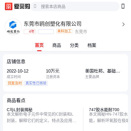
东莞市鸥创塑化有限公司

来料加工
东莞市
4年
首页
商品
分类
档案
店铺信息
2022-10-12
10万元
美国杜邦、基础创
新塑料(美国)、基础
成立时间
注册资本
主要品牌
创新塑料
回复及时
真实性已核验
商品看点
C与L封装揭秘
747胶水能耐700
本文解析电子元件中常见的C封装和L
本文揭秘HN-747胶
封装，解释它们的定义、特点及应用场
能，解析环氧胶在极端
景，帮助读者快速理解这两种封装类型
景与使用技巧，助你轻