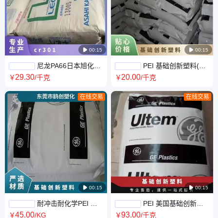

00:15

00:15
尼龙PA66日本旭化成
PEI 基础创新塑料(美
CR301 X01 聚酰胺66 导电 开
国) 1010-5173 耐高温 透明 增
29
.30
20
.00
￥
/千克
￥
/千克
关面板 工业应用
强 食品服务领域
在线交易
在线交易

00:15

00:15
耐冲击耐化学PEI 基
PEI 美国基础创新
础创新塑料(美国) 1010M-1100
8602-7402耐高温耐腐蚀 耐辐
45
.00
93
.00
￥
/KG
￥
/千克