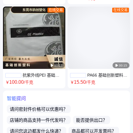
光纤连接器专用
射原料
在线交易
在线交易

00:15

00:15
抗紫外线PEI 基础创
PA66 基础创新塑料
新塑料(美国) HU1000
(美国) RP004 GYMDNATL 注
100
.00
15
.50
￥
/千克
￥
/千克
2H4D342 注塑级 中流动
塑级 家电部件
智能提问
请问
密封件
价格可以优惠吗？
店铺的商品支持一件代发吗？
能否提供出口？
请问您这边都发什么快递？
商品都可以开发票吗？