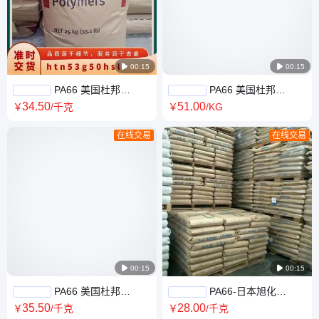

00:15

00:15
PA66 美国杜邦
PA66 美国杜邦
HTN53G50HSLR注塑级 阻燃
103FHSA NC010 热稳定尼龙
34
.50
51
.00
￥
/千克
￥
/KG
热稳定 耐高温 食品容器
耐热性
在线交易
在线交易

00:15

00:15
PA66 美国杜邦
PA66-日本旭化
10B40HS1热稳定 40%矿物增
成-90G50-50%玻纤 高刚度 高
35
.50
28
.00
￥
/千克
￥
/千克