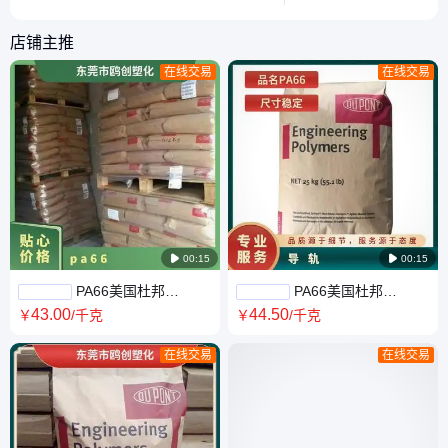
的核心差异与实际用途。
挑战。
店铺主推
在线交易
在线交易

00:15

00:15
PA66美国杜邦
PA66美国杜邦
A73G15LBK083 注塑级加纤15
10B140 BK061 玻纤增强 高刚
43
.00
44
.50
￥
/千克
￥
/千克
聚乙酰胺高刚性
性 品牌经销
在线交易
在线交易