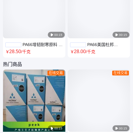

00:15

00:15
PA66增韧耐寒原料 美
PA66美国杜邦
国杜邦 ST801 NC010 工程塑
70G33L尼龙玻纤 防火阻燃级
28
.50
28
.00
￥
/千克
￥
/千克
料 工程塑胶
耐磨耐油
热门商品
在线交易
在线交易

00:15

00:15