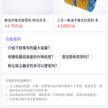
柴油手推式抛雪机 转向灵活 防
三合一柴油手推式扫雪机 多功
滑轮胎 除雪效率高 万洁
能 除雪效率高 一机多用 防滑轮
1
.79
2
.69
￥
万
/台
￥
万
/台
胎 万洁
智能提问
介绍下
除雪车
的最大容量？
有哪些最低高度的
升降机
呢？
清洁垫
有现货吗？
粉尘吸尘器
买的多可以便宜吗？
介绍下
扫地机
的优势？
能否提供出口？
百度爱采购温馨提示
请问您这边都发什么快递？
店主电话微信号是多少？
以上商品的标题、价格、详情等信息内容均来自于万花筒，其真实性、准
确性和合法性均由万花筒负责；
洗地机
的包装可以定制吗？
如该商品有任何问题，请联系第三方网站进行删除，百度会积极配合；
在贸易过程中请注意谨慎核实。
清雪车
的功率可以定制吗？