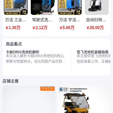
万洁 工业级手推式洗地机 i3 商用洗扫一体机 清洁效率高
驾驶式洗地机ICS i5 多场景适用 效率高 噪音低 节能 耐用 万洁
万洁 宇洁星I7洗地机 驾驶式洗地 机 高效清洁 噪音低
自动扫地机器人工业洗地机厂家批发 操作简单 多传感器
1.30万
2.12万
5.00万
28.00万
￥
￥
￥
￥
商品看点
卡赫DB50洗地机解析
悠飞洗地机装箱指南
本文深入解析卡赫DB50洗地机的核心
本文提供悠飞洗地机的
参数与性能特点，对比同类产品优势，
包括准备工作、正确装
帮助用户全面了解这款清洁设备的功能
项，帮助用户轻松完成
与适用场景。
安全。
店铺主推
在线交易