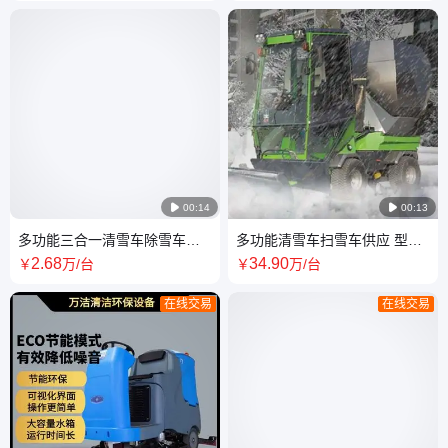

00:14

00:13
多功能三合一清雪车除雪车厂
多功能清雪车扫雪车供应 型号
家 油箱容积 6.5L 性能稳定 全
JT-12 清理效率高 产品齐全 万
2
.68
34
.90
￥
万
/台
￥
万
/台
国发货 万洁
洁
在线交易
在线交易