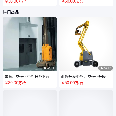
便捷的运输能力 服务专业
服务专业 万洁清洁
30
.00
60
.00
￥
万
/台
￥
万
/台
热门商品

00:19

00:12
套筒高空作业平台 升降平台 坚
曲臂升降平台 高空作业升降机
固耐用 售后完善
零尾摆 实体工厂销售
30
.00
50
.00
￥
万
/台
￥
万
/台