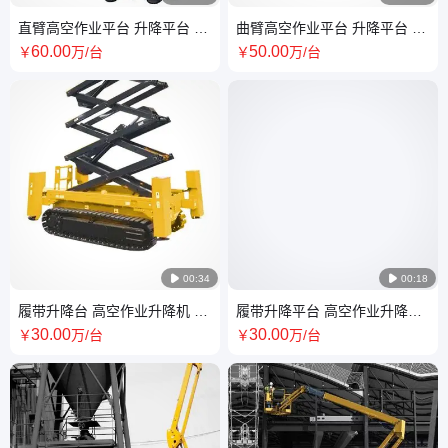
直臂高空作业平台 升降平台 集
曲臂高空作业平台 升降平台 转
成自诊断 全国可发
弯半径小 口碑良好
60
.00
50
.00
￥
万
/台
￥
万
/台

00:34

00:18
履带升降台 高空作业升降机 爬
履带升降平台 高空作业升降机
坡能力强 高度可定制
爬坡能力强 全国可发货
30
.00
30
.00
￥
万
/台
￥
万
/台