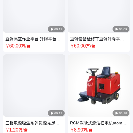

00:12

00:09
直臂高空作业平台 升降平台 四
直臂设备检修车直臂升降平台
轮驱动 口碑良好
控制平滑 质量保障
60
.00
60
.00
￥
万
/台
￥
万
/台

00:17

00:18
三相电源吸尘系列货源充足
RCM驾驶式燃油扫地机atom 万
ZSM-40P大功率工业车间可移
洁环保 工业级清扫车 配件
1
.20
8
.90
￥
万
/台
￥
万
/台