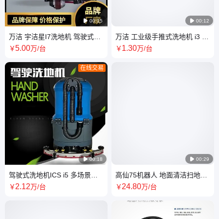

00:15

00:12
万洁 宇洁星I7洗地机 驾驶式洗
万洁 工业级手推式洗地机 i3 商
地 机 高效清洁 噪音低
用洗扫一体机 清洁效率高
5
.00
1
.30
￥
万
/台
￥
万
/台
在线交易

00:18

00:29
驾驶式洗地机ICS i5 多场景适
高仙75机器人 地面清洁扫地机
用 效率高 噪音低 节能 耐用 万
器 人 万洁环保_全自动洗地机_
2
.12
24
.80
￥
万
/台
￥
万
/台
洁
工业用