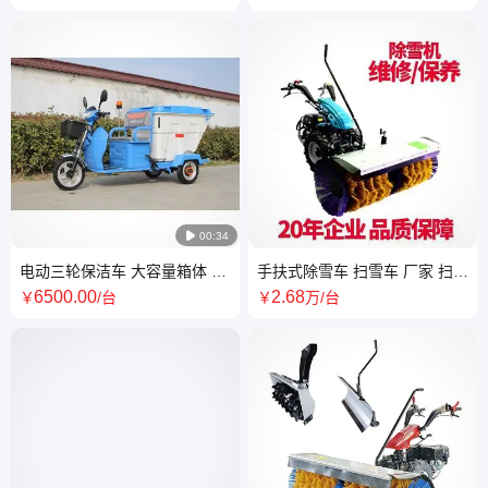
动 厂家供应

00:34
电动三轮保洁车 大容量箱体 垃
手扶式除雪车 扫雪车 厂家 扫雪
圾清运车 续航里程50km以上
宽度80cm 一机多用 产品齐全
6500
.00
2
.68
￥
/台
￥
万
/台
万洁
万洁