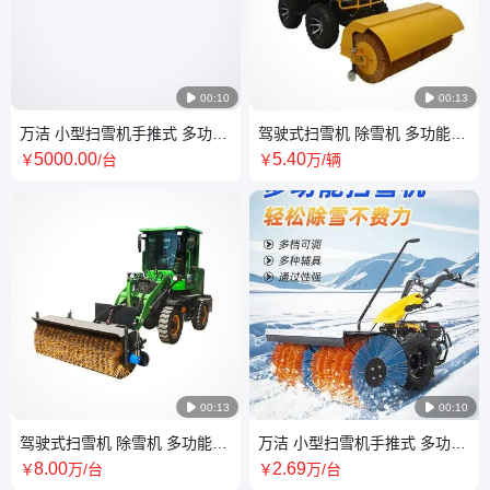

00:10

00:13
万洁 小型扫雪机手推式 多功能
驾驶式扫雪机 除雪机 多功能除
物业校园除雪车 微型扫雪车
雪地机 厂家出售 万洁
5000
.00
5
.40
￥
/台
￥
万
/辆

00:13

00:10
驾驶式扫雪机 除雪机 多功能除
万洁 小型扫雪机手推式 多功能
雪地机 厂家出售 罗图氏
物业校园除雪车 微型扫雪车
8
.00
2
.69
￥
万
/台
￥
万
/台