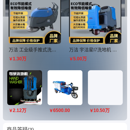
万洁 工业级手推式洗地机 i3 商用洗扫一体机 清洁效率高
万洁 宇洁星I7洗地机 驾驶式洗地 机 高效清洁 噪音低
1.30万
5.00万
￥
￥
2.12万
6500.00
10.50万
￥
￥
￥
商品答疑(3)