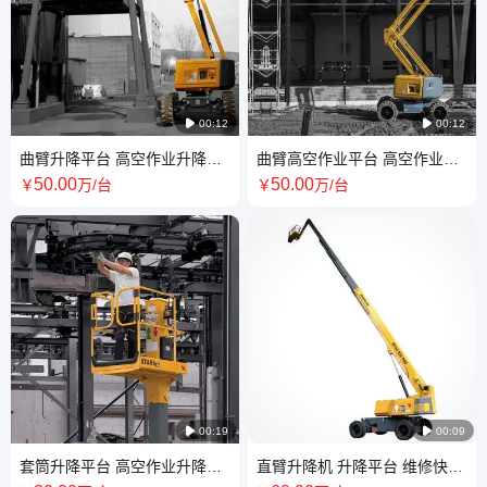

00:12

00:12
曲臂升降平台 高空作业升降机
曲臂高空作业平台 高空作业升
操作灵活 经久耐用
降机 零尾摆 质量稳定
50
.00
50
.00
￥
万
/台
￥
万
/台

00:19

00:09
套筒升降平台 高空作业升降机
直臂升降机 升降平台 维修快速