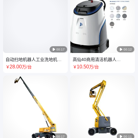

00:17

00:12
自动扫地机器人工业洗地机厂
高仙40商用清洁机器人
家批发 操作简单 多传感器
Vacuum 室内跨楼层 地毯/扫地
28
.00
10
.50
￥
万
/台
￥
万
/台
机器人

00:17

00:11