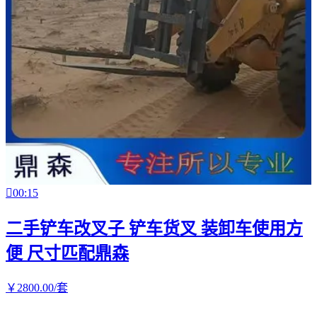

00:15
二手铲车改叉子 铲车货叉 装卸车使用方
便 尺寸匹配鼎森
￥
2800
.00
/套