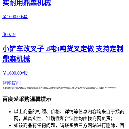
实耐用鼎森机械
￥
1600
.00
/套

00:19
小铲车改叉子 2吨3吨货叉定做 支持定制
鼎森机械
￥
1600
.00
/套
智能提问
有哪些旋转方式的
抓木器
呢？
有哪些工作方式的
夹木器
呢？
石材叉
买的多可以便宜吗？
除了
翻料斗
还有别的类似商品吗？
介绍下
青贮包
的优势？
能否提供出口？
买了店铺商品之后售后有保障吗？
请问店铺商品可以包邮吗？
介绍下
抓钢机
的级数？
介绍下
装载车
的铲斗容量？
百度爱采购温馨提示
以上商品的标题、价格、详情等信息内容均来自于找商
网，其真实性、准确性和合法性均由找商网负责；
如该商品有任何问题，请联系第三方网站进行删除，百