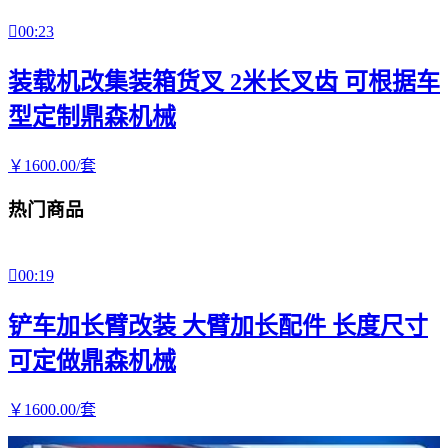

00:23
装载机改集装箱货叉 2米长叉齿 可根据车
型定制鼎森机械
￥
1600
.00
/套
热门商品

00:19
铲车加长臂改装 大臂加长配件 长度尺寸
可定做鼎森机械
￥
1600
.00
/套