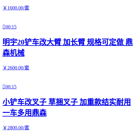
￥
1600
.00
/套

00:15
明宇20铲车改大臂 加长臂 规格可定做 鼎
森机械
￥
2600
.00
/套

00:15
小铲车改叉子 草捆叉子 加重款结实耐用
一车多用鼎森
￥
2800
.00
/套