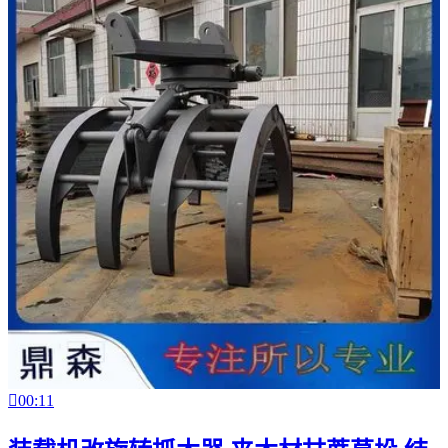

00:11