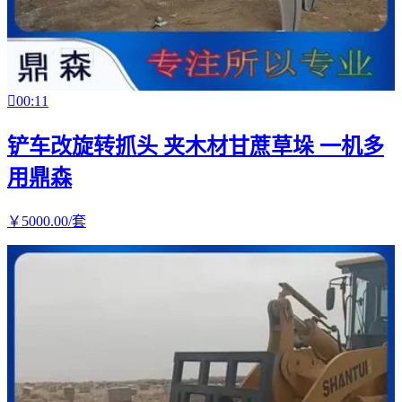

00:11
铲车改旋转抓头 夹木材甘蔗草垛 一机多
用鼎森
￥
5000
.00
/套