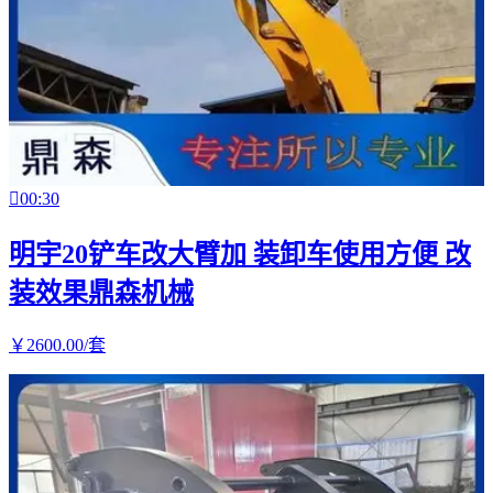

00:30
明宇20铲车改大臂加 装卸车使用方便 改
装效果鼎森机械
￥
2600
.00
/套