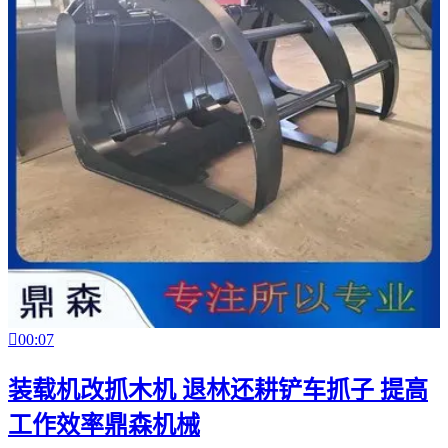

00:07
装载机改抓木机 退林还耕铲车抓子 提高
工作效率鼎森机械