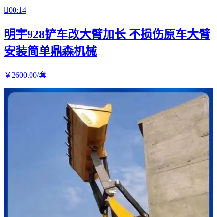

00:14
明宇928铲车改大臂加长 不损伤原车大臂
安装简单鼎森机械
￥
2600
.00
/套