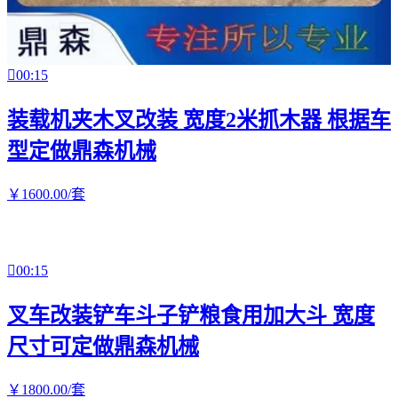

00:15
装载机夹木叉改装 宽度2米抓木器 根据车
型定做鼎森机械
￥
1600
.00
/套

00:15
叉车改装铲车斗子铲粮食用加大斗 宽度
尺寸可定做鼎森机械
￥
1800
.00
/套