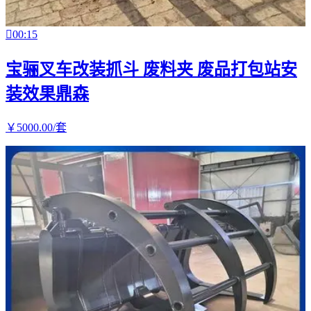

00:15
宝骊叉车改装抓斗 废料夹 废品打包站安
装效果鼎森
￥
5000
.00
/套