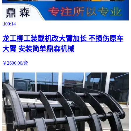

00:14
龙工柳工装载机改大臂加长 不损伤原车
大臂 安装简单鼎森机械
￥
2600
.00
/套