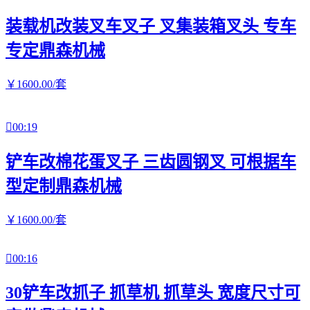
装载机改装叉车叉子 叉集装箱叉头 专车
专定鼎森机械
￥
1600
.00
/套

00:19
铲车改棉花蛋叉子 三齿圆钢叉 可根据车
型定制鼎森机械
￥
1600
.00
/套

00:16
30铲车改抓子 抓草机 抓草头 宽度尺寸可