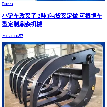

00:23
小铲车改叉子 2吨3吨货叉定做 可根据车
型定制鼎森机械
￥
1600
.00
/套