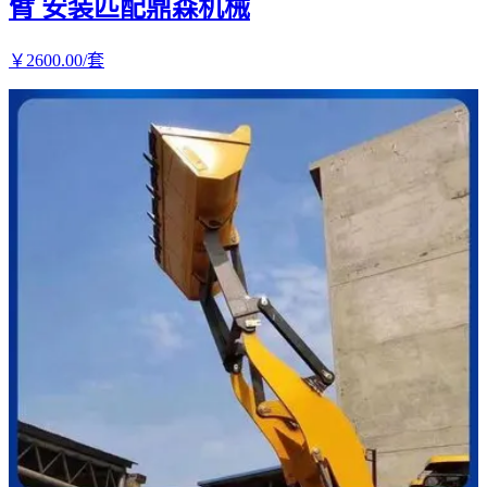
臂 安装匹配鼎森机械
￥
2600
.00
/套