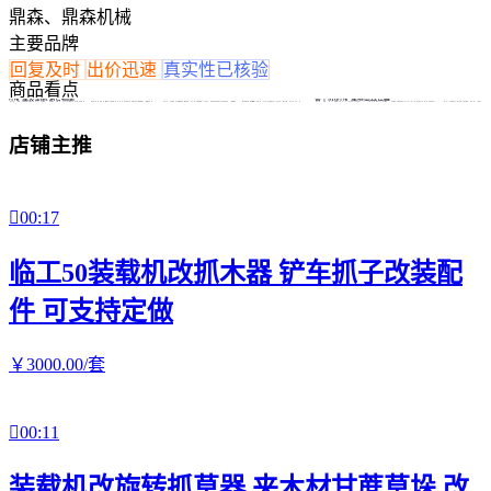
鼎森、鼎森机械
主要品牌
回复及时
出价迅速
真实性已核验
商品看点
小铲车发动机油号指南
鲁工916小铲车继电器详解
本文解析小铲车发动机490、4100和4102的适用油号，帮助用户选择合适的机油，确保发动机高效运行。
本文详细介绍鲁工916小铲车继电器的功能、安装步骤及常
店铺主推

00:17
临工50装载机改抓木器 铲车抓子改装配
件 可支持定做
￥
3000
.00
/套

00:11
装载机改旋转抓草器 夹木材甘蔗草垛 改