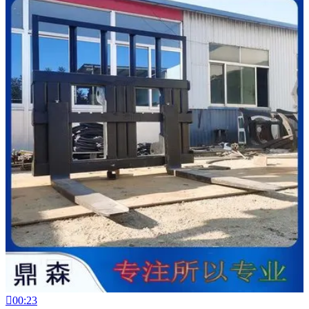

00:23