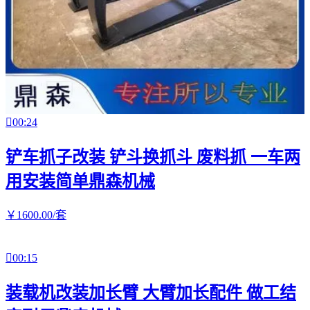

00:24
铲车抓子改装 铲斗换抓斗 废料抓 一车两
用安装简单鼎森机械
￥
1600
.00
/套

00:15
装载机改装加长臂 大臂加长配件 做工结