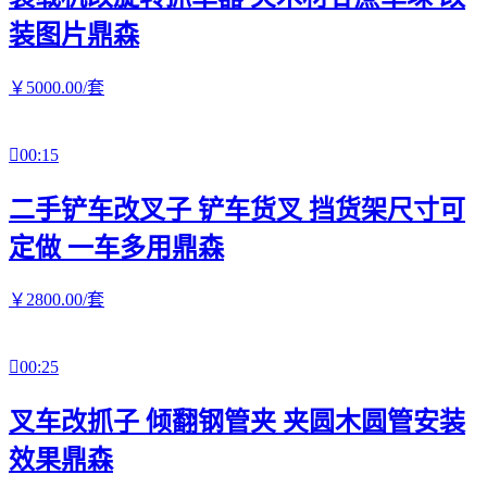
装图片鼎森
￥
5000
.00
/套

00:15
二手铲车改叉子 铲车货叉 挡货架尺寸可
定做 一车多用鼎森
￥
2800
.00
/套

00:25
叉车改抓子 倾翻钢管夹 夹圆木圆管安装
效果鼎森