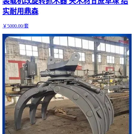
装载机改旋转抓木器 夹木材甘蔗草垛 结
实耐用鼎森
￥
5000
.00
/套