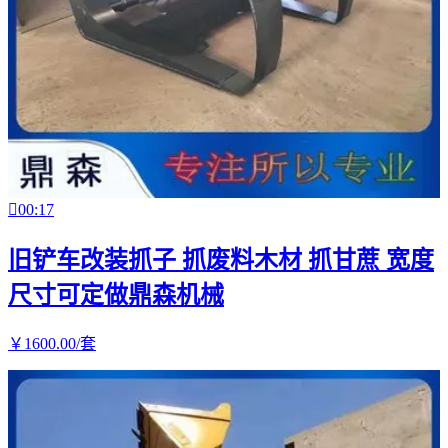

00:17
旧铲车改装抓子 抓废料木材 抓甘蔗 宽度
尺寸可定做鼎森机械
￥
1600
.00
/套