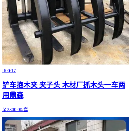

00:17
铲车抱木夹 夹子头 木材厂抓木头一车两
用鼎森
￥
2800
.00
/套