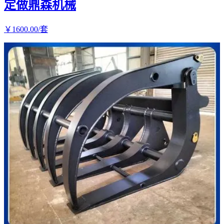
定做鼎森机械
￥
1600
.00
/套