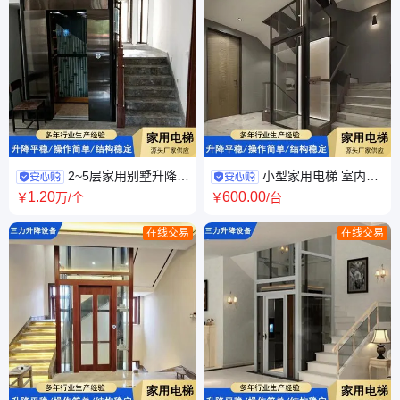
2~5层家用别墅升降机
小型家用电梯 室内外
货物运输 安全电梯 静音曳引式
自建房提升机 三层四层液压升
1
.20
600
.00
￥
万
/个
￥
/台
来图加工
降梯 安全可靠
在线交易
在线交易