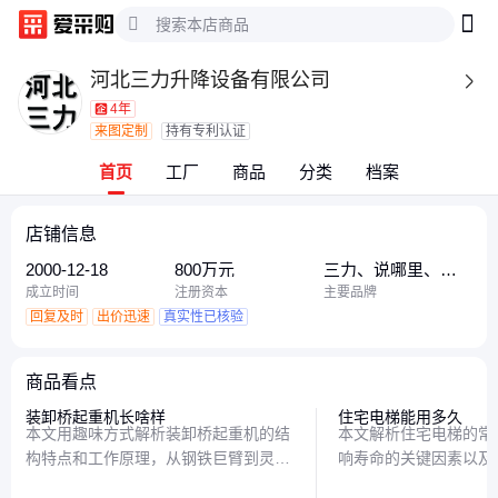
河北三力升降设备有限公司

4年
来图定制
持有专利认证
首页
工厂
商品
分类
档案
店铺信息
2000-12-18
800万元
三力、说哪里、三
力升
成立时间
注册资本
主要品牌
回复及时
出价迅速
真实性已核验
商品看点
装卸桥起重机长啥样
住宅电梯能用多久
本文用趣味方式解析装卸桥起重机的结
本文解析住宅电梯的常
构特点和工作原理，从钢铁巨臂到灵活
响寿命的关键因素以及
抓斗，揭秘这种港口霸主如何高效搬运
实用建议，帮助业主了