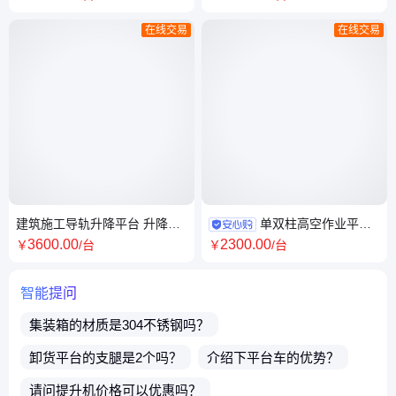
实体厂家
维修 家供应
在线交易
在线交易
建筑施工导轨升降平台 升降货
单双柱高空作业平台
梯 稳定性高 室内外工厂 发货及
多级伸缩铝合金升降机 室内简
3600
.00
2300
.00
￥
/台
￥
/台
时
易升降车 舒适操作
智能提问
集装箱
的材质是304不锈钢吗？
卸货平台
的支腿是2个吗？
介绍下
平台车
的优势？
请问
提升机
价格可以优惠吗？