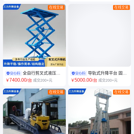
持加工
备 样式可选
在线交易
在线交易
全自行剪叉式液压升
导轨式升降平台 固定
降 机 移动式升降机 自行走高空
式液压货梯 运货升降平 台 性能
7400
.00
5000
.00
￥
/台
￥
/台
成交200+元
成交200+元
作业车 三力厂家
稳定 厂家供应
在线交易
在线交易