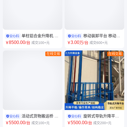
单柱铝合金升降机 移
移动装卸平台 移动式
动液压升降梯 双柱遥控升降平
登车桥 可平移卸货平台 三力机
8500
.00
3
.00
￥
/台
￥
万
/台
成交100+元
成交600+元
台 安全可靠
械
在线交易
在线交易
活动式货物搬运桥 适
旋转式导轨升降平台
应性强 固定式装卸平台 码头 支
2吨3吨升降货梯 低噪音 安装设
5500
.00
5500
.00
￥
/台
￥
/台
成交100+元
成交200+元