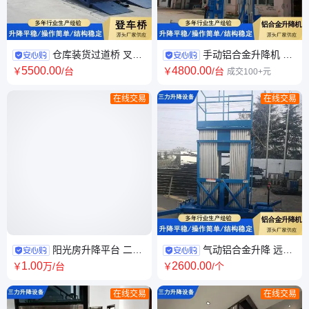
仓库装货过道桥 叉车
手动铝合金升降机 10
调节板固定卸货平台 适应性强
米电动液压升降平台 起重 宽敞
5500
.00
4800
.00
￥
/台
￥
/台
成交100+元
源头厂家
平台
在线交易
在线交易
阳光房升降平台 二层
气动铝合金升降 远程
三层小型液压复式别墅 微型家
监控 简易式高空作业平台 库存
1
.00
2600
.00
￥
万
/台
￥
/个
庭式电梯
管理 多种尺寸
在线交易
在线交易