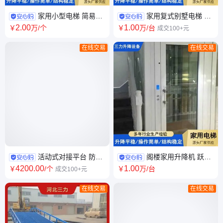
家用小型电梯 简易送
家用复式别墅电梯 三
餐梯 静音设计 阁楼复式楼 现货
四层阁楼升降机 别墅用小型客
2
.00
1
.00
￥
万
/个
￥
万
/台
成交100+元
批发
梯
在线交易
在线交易
活动式对接平台 防滑
阁楼家用升降机 跃层
设计 活动装卸平台 登车桥 货源
升降平台 螺杆家庭式电梯 节能
4200
.00
1
.00
￥
/个
￥
万
/台
成交100+元
充足
环保
在线交易
在线交易