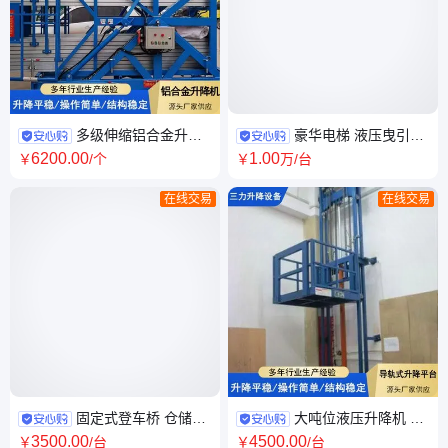
多级伸缩铝合金升降
豪华电梯 液压曳引式
机 适应不同气候 高空作业维修
轿厢轮椅升降机 室内外复式观
6200
.00
1
.00
￥
/个
￥
万
/台
车 起重 厂家定制
光梯 实用性好
在线交易
在线交易
固定式登车桥 仓储货
大吨位液压升降机 电
物装卸平台 集装箱高度调节板
动升降平台 灵活性强 电力设施
3500
.00
4500
.00
￥
/台
￥
/台