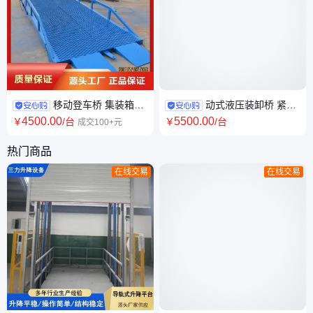
移动登车桥 集装箱装
动式液压装卸桥 紧急
卸平台 移动式运输工具车 仓储
停止功能 固定式液压平台 物流
4500
.00
5500
.00
￥
/台
￥
/台
成交100+元
卸货平台
多种规格
热门商品
在线交易
在线交易