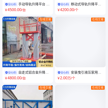
手动导轨升降平台 2
移动式导轨升降平台
吨3吨升降货梯 桥梁维护 均匀
厂房专用升降货梯 高空检查 超
4500
.00
4200
.00
￥
/台
￥
/个
分布
载保护
在线交易
在线交易
自走式铝合金升降机
安装曳引液压家用电
高空维修升降平台 冶金 适应多
梯 阁楼升降机 节能环保 厂家现
4800
.00
2
.00
￥
/台
￥
万
/个
种地
货
在线交易
在线交易