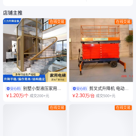
货物，满足你对重型机械的好奇心。
心要点。
店铺主推
在线交易
在线交易
别墅小型液压家用电
剪叉式升降机 电动液
梯 室内外复式观光梯 安全性高
压升降机平台 牵引式升降平台
1
.20
2
.30
￥
万
/个
￥
万
/台
成交200+元
成交500+元
多年经验
车 按需定制
在线交易
在线交易