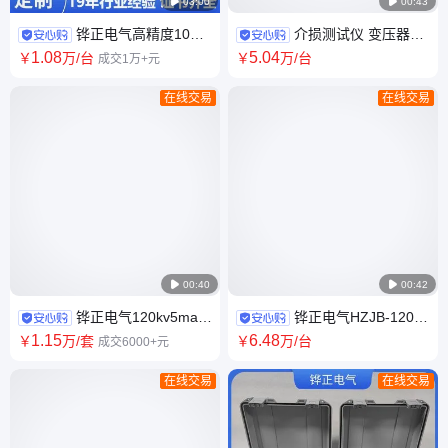

03:00

00:43
铧正电气高精度10A
介损测试仪 变压器介
变压器直流电阻测试仪支持出
质损耗因数检测仪HZ-2000F
1
.08
5
.04
￥
万
/台
￥
万
/台
成交1万+元
口HZ-3110B
跨境供应
在线交易
在线交易

00:40

00:42
铧正电气120kv5ma直
铧正电气HZJB-1200
流高压发生器 HZZGF系列直高
六相继电保护测试仪 外贸CE证
1
.15
6
.48
￥
万
/套
￥
万
/台
成交6000+元
发
书
在线交易
在线交易