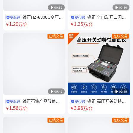

00:35

00:30
铧正HZ-6300C变压器
铧正 全自动开口闪点
容量特性测试仪液晶彩屏木箱
测试仪石油产品闪点测定仪
1
.20
1
.35
￥
万
/台
￥
万
/台
包装CE认证
ASTM D92 外贸供应
在线交易
在线交易

00:45

00:45
铧正石油产品酸值全
铧正 高压开关动特性
自动测试仪酸值测量仪外贸跨
测试仪 断路器分析仪HZ-2009
1
.56
3
.96
￥
万
/台
￥
万
/台
境CE证书
跨境供应英文版
在线交易
在线交易