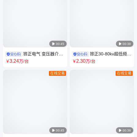

00:45

00:38
铧正电气 变压器介质
铧正30-80kv超低频高
损耗测试仪 彩屏精密自动介损
压发生器 电缆耐压测试仪高压
3
.24
2
.30
￥
万
/台
￥
万
/台
测试设备HZ-2000H
耐压测试系列
在线交易
在线交易

00:45

00:38