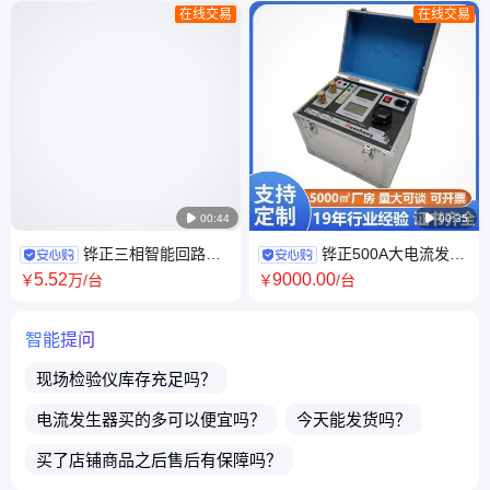
在线交易
在线交易

00:44

00:35
铧正三相智能回路测
铧正500A大电流发生
试仪100A变压器接触电阻测试
器抗干扰能力强输出功率大体
5
.52
9000
.00
￥
万
/台
￥
/台
仪器HZ2363 跨境
积小
智能提问
现场检验仪
库存充足吗？
电流发生器
买的多可以便宜吗？
今天能发货吗？
买了店铺商品之后售后有保障吗？