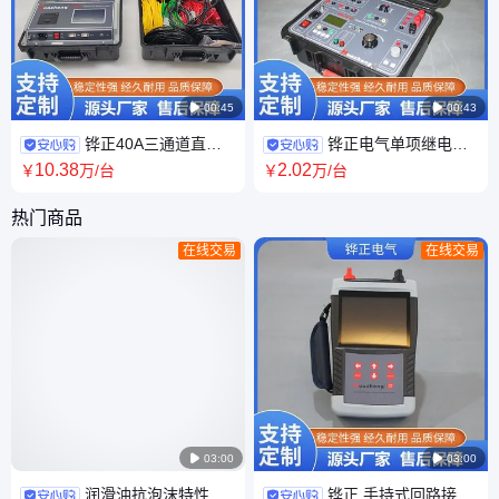

00:45

00:43
铧正40A三通道直流
铧正电气单项继电保
电阻测试仪 三路变压器直阻仪
护测试仪 单相继保检测仪
10
.38
2
.02
￥
万
/台
￥
万
/台
HZ-3340D 跨境英文
HZJB-II 外贸跨境供应
热门商品
在线交易
在线交易

03:00

03:00
润滑油抗泡沫特性测
铧正 手持式回路接触