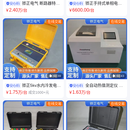
铧正电气 断路器特性
铧正手持式单相电能
测试仪设备 外贸CE证书可英文
表现场校验仪 50A电能检测仪
2
.40
6600
.00
￥
万
/台
￥
/台
HZC-3980
器HZ-1521 外贸跨境
在线交易
在线交易

00:39

00:43
铧正5kv水内冷发电机
全自动热值测定仪 微
绝缘电阻测试仪 高清数显 外贸
机高精度量热仪 煤炭测试仪
1
.75
1
.63
￥
万
/台
￥
万
/台
成交1000+元
英文版供应
HZ-384A 外贸跨境
在线交易
在线交易