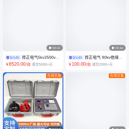

00:42

00:44
铧正电气5kv2500v绝
铧正电气 80kv绝缘油
缘电阻测试仪 变压器电阻检测
介电强度测试仪 油耐压击穿试
8520
.00
100
.00
￥
/台
￥
/台
成交5000+元
成交2000+元
仪HZJY-5K-I
验仪HZJQ-1
在线交易
在线交易