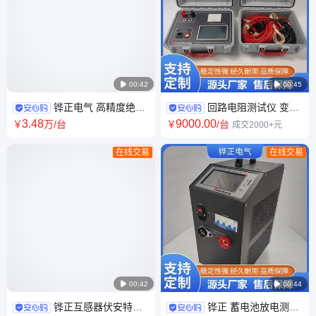

00:42

00:45
铧正电气 高精度绝缘
回路电阻测试仪 变压
油介质损耗及电阻率测试仪
器接触电阻测定仪 铧正HZ-
3
.48
9000
.00
￥
万
/台
￥
/台
成交2000+元
HZJD-2Z
5100 跨境CE供应
在线交易
在线交易

00:42

00:44
铧正互感器伏安特性
铧正 蓄电池放电测试