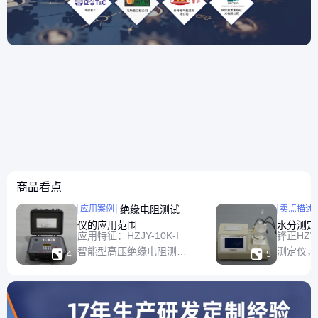
商品看点
绝缘电阻测试
HZWS
应用案例
卖点描述
仪的应用范围
水分测定
应用特征：HZJY-10K-I
铧正HZW
智能型高压绝缘电阻测试
测定仪，


4
5
仪，具有5个量程：
强大的新
500V, 1000V, 2500V,
新的外围
5000V, 10000V，测试最
功耗性；
大可达10TΩ;并且严格按
为电解结