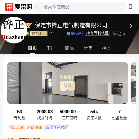
保定市铧正电气制造有限公司

持有专利认证
保定市
4年
厂
首页
工厂
商品
分类
档案
53
2008.03
5000.00
54
7
m²
人
专利数
成立时间
工厂面积
员工人数
设备数量
回复及时
出价迅速
真实性已核验