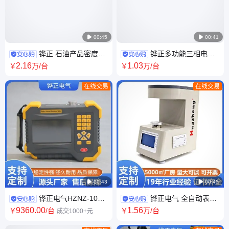

00:45

00:41
铧正 石油产品密度测
铧正多功能三相电能
定仪 柴油汽油密度检测仪
质量分析仪手持式电能质量检
2
.16
1
.03
￥
万
/台
￥
万
/台
HZMD-2001 外贸跨境
测HZCR-5000 外贸
在线交易
在线交易

00:43

00:45
铧正电气HZNZ-100
铧正电气 全自动表面
蓄电池内阻测试仪 电池内阻测
张力测试仪白金环法 跨境供应
9360
.00
1
.56
￥
/台
￥
万
/台
成交1000+元
试设备 英文版外贸
CE证书 ASTM D971