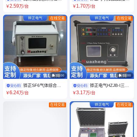
定仪 高温泡沫特点测试仪 HZ-
电阻测试仪30A HZ-5100S 支
2
.59
1
.70
￥
万
/台
￥
万
/台
1024 跨境供应
持外贸跨境
在线交易
在线交易

03:00

03:00
铧正SF6气体综合测
铧正电气HZJB-I三相
试仪 全自动六氟化硫气体检测
继电保护测试仪 外贸CE供应
6
.24
3
.17
￥
万
/台
￥
万
/台
仪 外贸CE供应
高自动化程度
在线交易
在线交易