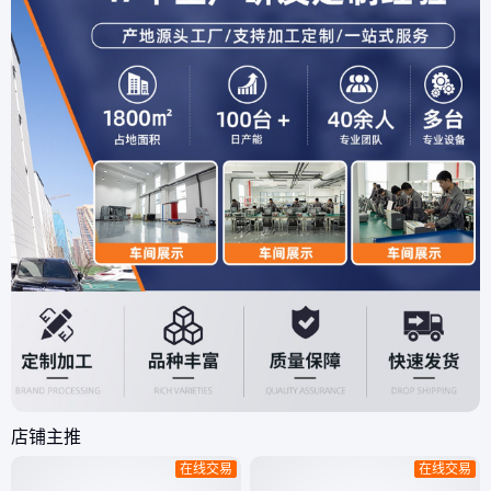
照安全标准设计。自动显
定性、准
示极化指数（PI）,诱电
精度的关
吸收比（DAR）的测试值
用了高效
实现了测
确探测；
店铺主推
在线交易
在线交易