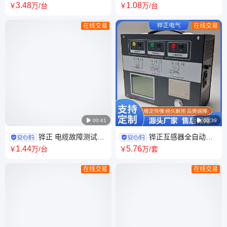
测试仪电流互感器现场检测
仪容量充放电检测仪HZFD-200
3
.48
1
.08
￥
万
/台
￥
万
/台
HZCT-100跨境CE
外贸供应CE
在线交易
在线交易

00:41

00:39
铧正 电缆故障测试仪
铧正互感器全自动综
地下线缆闪测仪HZ-501B 外贸
合测试仪 电流互感器自动测试
1
.44
5
.76
￥
万
/台
￥
万
/套
CE证书
HZCT-100B 跨境
在线交易
在线交易