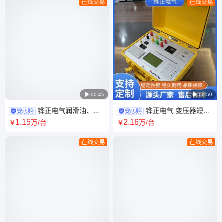
在线交易
在线交易

00:45

00:59
铧正电气润滑油、绝
铧正电气 变压器短路
缘油石油产品色度计变压器油
阻抗检测仪HZ-IV 外贸跨境供
1
.15
2
.16
￥
万
/台
￥
万
/台
色度测试仪 外贸CE
应CE证书
在线交易
在线交易