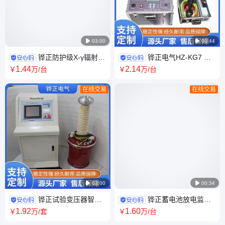

03:00

00:44
铧正防护级X-γ辐射空
铧正电气HZ-KG7 高
气比释动能率仪 便携式吸收剂
压开关真空度测量仪全自动真
1
.44
2
.14
￥
万
/台
￥
万
/台
量率测试仪
空度测试仪 外贸CE
在线交易
在线交易

03:00

00:34
铧正试验变压器智能
铧正蓄电池放电监测
控制台 充气式实验变控制系统
仪 电池充放电检测设备
1
.92
1
.60
￥
万
/套
￥
万
/台
HZTC-10Z 外贸跨境
110V/220V HZFD-200A外贸