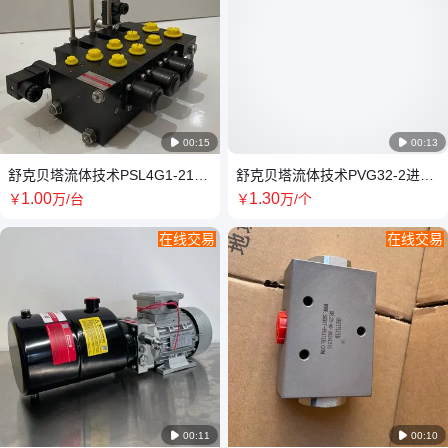

00:15

00:13
舒克贝塔流体技术PSL4G1-210-
舒克贝塔流体技术PVG32-2进口
3负载敏感比例阀
手动负载敏感比例阀
1
.00
1
.30
￥
万
/台
￥
万
/个
在线交易
在线交易

00:11

00:10