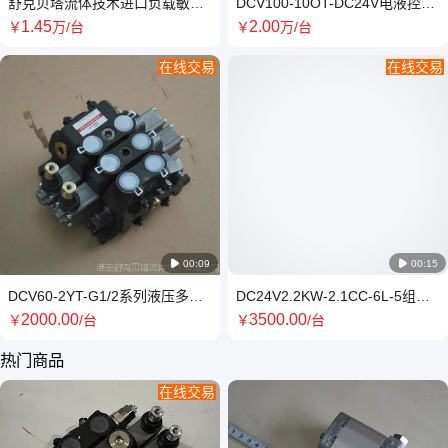
舒克贝塔流体技术进口负载敏感
DCV100-10OT-DC24V电液控防
手动比例阀PVG32-3
爆液压多路换向阀
1
.45
2
.00
￥
万
/台
￥
万
/台
在线交易
在线交易

00:09

00:15
DCV60-2YT-G1/2系列液压多路
DC24V2.2KW-2.1CC-6L-5组电
换向阀SKBTFLUID牌
磁阀液压动力单元
2000
.00
3500
.00
￥
/台
￥
/台
热门商品
在线交易