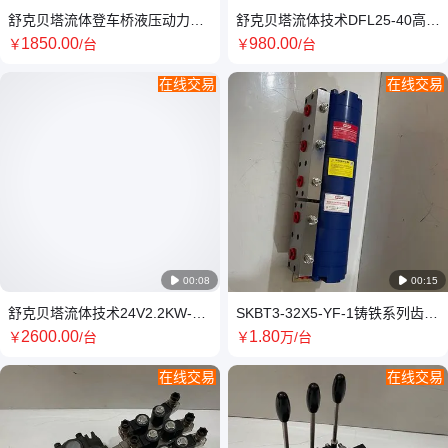
舒克贝塔流体登车桥液压动力单
舒克贝塔流体技术DFL25-40高精
元3YBZ-E2.7B4E80/1
度同步阀分流集流阀
1850
.00
980
.00
￥
/台
￥
/台
在线交易
在线交易

00:08

00:15
舒克贝塔流体技术24V2.2KW-
SKBT3-32X5-YF-1铸铁系列齿轮
8L-3汽车尾板液压单元
同步分流马达SKBTFLUID
2600
.00
1
.80
￥
/台
￥
万
/台
在线交易
在线交易