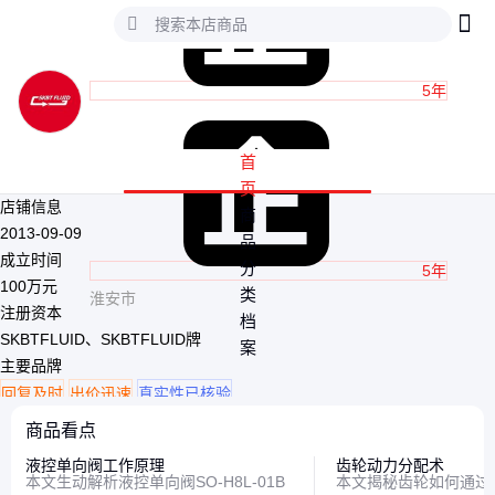
5年
首
页
店铺信息
商
2013-09-09
品
成立时间
分
5年
100万元
类
淮安市
注册资本
档
SKBTFLUID、SKBTFLUID牌
案
主要品牌
回复及时
出价迅速
真实性已核验
商品看点
液控单向阀工作原理
齿轮动力分配术
本文生动解析液控单向阀SO-H8L-01B
本文揭秘齿轮如何通过