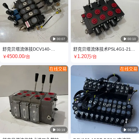

00:07

00:10
舒克贝塔流体技DCV140-
舒克贝塔流体技术PSL4G1-210-
2YT.OT-DC24V电控液压多路换
3国产负载敏感比例阀
4500
.00
1
.20
￥
/台
￥
万
/台
向阀
在线交易
在线交易

00:19

00:10