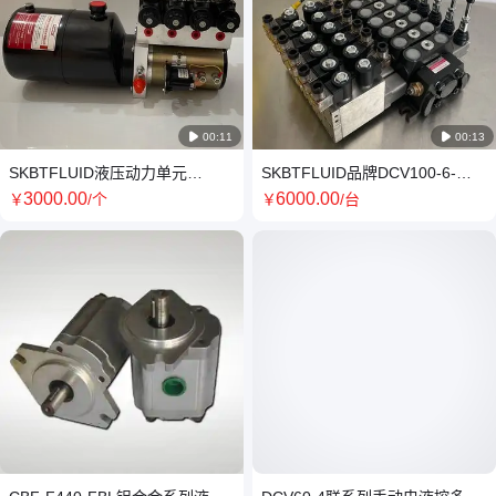

00:11

00:13
SKBTFLUID液压动力单元
SKBTFLUID品牌DCV100-6-
DC24V2.2KW-2.1CC-6L-4组阀
DC24电控液压多路换向阀
3000
.00
6000
.00
￥
/个
￥
/台