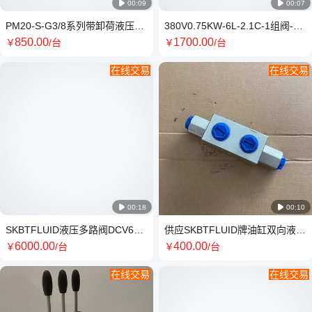

00:09

00:07
PM20-S-G3/8系列带卸荷液压手
380V0.75KW-6L-2.1C-1组阀-
动泵SKBTFLUID牌
DC24V液压动力单元
850
.00
1700
.00
￥
/台
￥
/台
在线交易
在线交易

00:18

00:10
SKBTFLUID液压多路阀DCV60-
供应SKBTFLUID牌油缸双向液压
3YT-DC24V-带无线电遥控器
锁VRDE-G3/8油口
6000
.00
400
.00
￥
/台
￥
/台
在线交易
在线交易