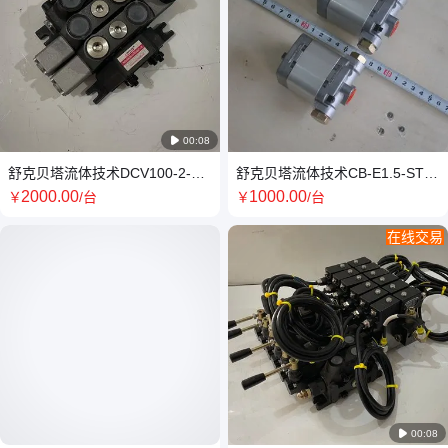

00:08
舒克贝塔流体技术DCV100-2-27
舒克贝塔流体技术CB-E1.5-ST全
手动液压多路换向阀
自动系列双向齿轮泵
2000
.00
1000
.00
￥
/台
￥
/台
在线交易

00:08