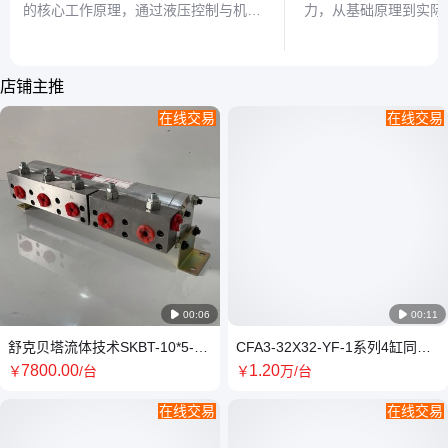
的核心工作原理，通过液压控制与机械
力，从基础原理到实际
联动的双重机制，实现流体单向导通与
传动中的动力分配机制
反向释放的智能切换，并说明其典型应
机械传动的核心奥秘。
用场景。
店铺主推
在线交易
在线交易

00:06

00:11
舒克贝塔流体技术SKBT-10*5-
CFA3-32X32-YF-1系列4缸同步
YF-1齿轮分流马达
高精度齿轮分流器
7800
.00
1
.20
￥
/台
￥
万
/台
在线交易
在线交易