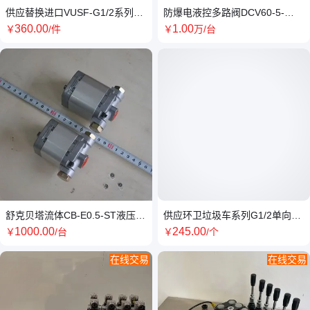
供应替换进口VUSF-G1/2系列液
防爆电液控多路阀DCV60-5-
压梭阀SKBTFLUID牌
DC24配防爆线圈SKBTFLUID
360
.00
1
.00
￥
/件
￥
万
/台
舒克贝塔流体CB-E0.5-ST液压动
供应环卫垃圾车系列G1/2单向顺
力单元双向齿轮泵
序阀SKBTFLUID牌
1000
.00
245
.00
￥
/台
￥
/个
在线交易
在线交易