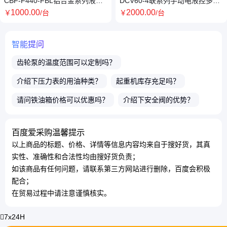
CBF-F440-FBL铝合金系列液压
DCV60-4联系列手动电液控多路
齿轮泵SKBTFLUID牌
换向阀SKBTFLUID牌
1000
.00
2000
.00
￥
/台
￥
/台
智能提问
齿轮泵
的温度范围可以定制吗？
介绍下
压力表
的用油种类？
起重机
库存充足吗？
请问
铁油箱
价格可以优惠吗？
介绍下
安全阀
的优势？
售卖的产品都有质保吗？
请问店铺商品可以包邮吗？
百度爱采购温馨提示
店主电话微信号是多少？
请问有极数是2级的
电磁阀
吗？
以上商品的标题、价格、详情等信息内容均来自于搜好货，其真
有适用于60摄氏度的
换向阀
吗？
实性、准确性和合法性均由搜好货负责；
如该商品有任何问题，请联系第三方网站进行删除，百度会积极
配合；
在贸易过程中请注意谨慎核实。
7x24H