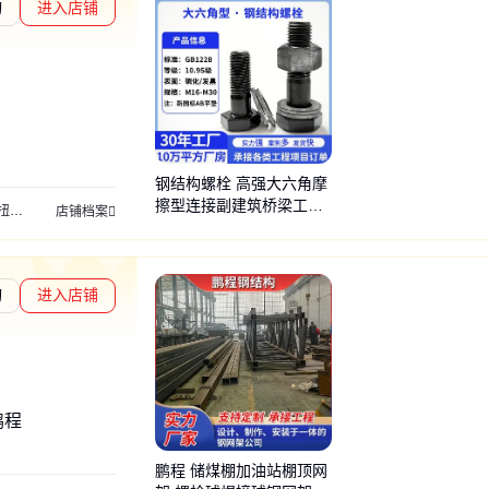
询
进入店铺
交易勋章L4
通过深度核验
钢结构螺栓 高强大六角摩
擦型连接副建筑桥梁工程
螺栓
钢结构大六角螺栓
预埋钢板
大六角钢结构连接副
厂房钢结构大六角
店铺档案
紧固配件
询
进入店铺
验
交易勋章L1
通过深度核验
鹏程
鹏程 储煤棚加油站棚顶网