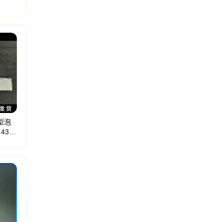
棚网架
料场网架
屋面网架
电厂网架
厂房网架
球形网架加工
0型泡
430
彩钢瓦铁堵头
彩钢瓦橡胶堵头
铝合金压条
铝合金支座
铝合金支架
铝合金T码
丁