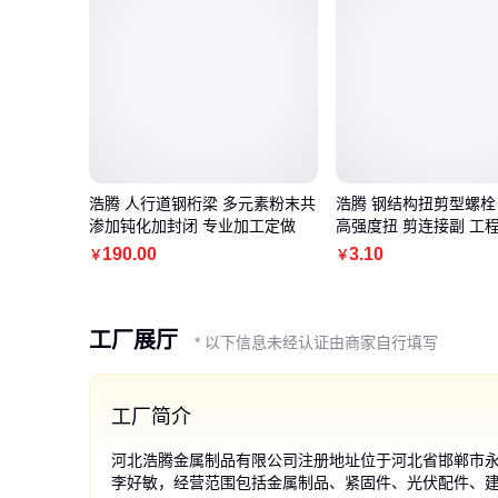
浩腾 人行道钢桁梁 多元素粉末共
浩腾 钢结构扭剪型螺栓 1
渗加钝化加封闭 专业加工定做
高强度扭 剪连接副 工
190
.00
3
.10
￥
￥
工厂展厅
* 以下信息未经认证由商家自行填写
工厂简介
河北浩腾金属制品有限公司注册地址位于河北省邯郸市
李好敏，经营范围包括金属制品、紧固件、光伏配件、