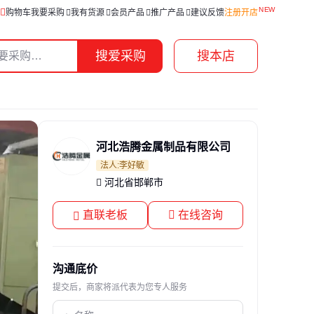
购物车
我要采购
我有货源
会员产品
推广产品
建议反馈
注册开店
搜爱采购
搜本店
河北浩腾金属制品有限公司
法人:李好敏
河北省邯郸市
直联老板
在线咨询
沟通底价
提交后，商家将派代表为您专人服务