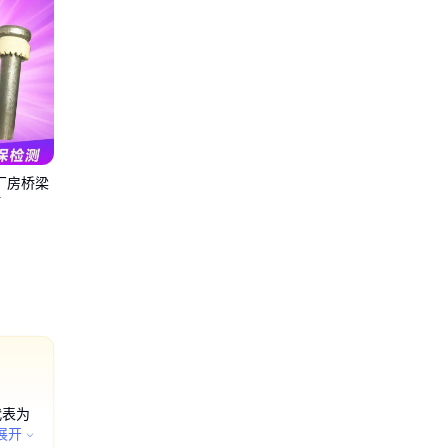
厂房桥梁
钉
代表为
；交通
展开