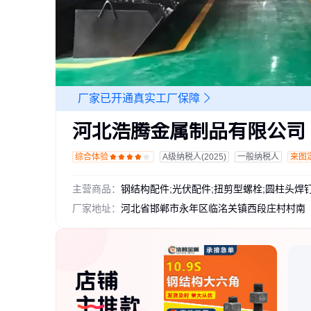
厂家已开通真实工厂保障
河北浩腾金属制品有限公司
综合体验
A级纳税人(2025)
一般纳税人
来图
主营商品：
厂家地址：
河北省邯郸市永年区临洺关镇西段庄村村南