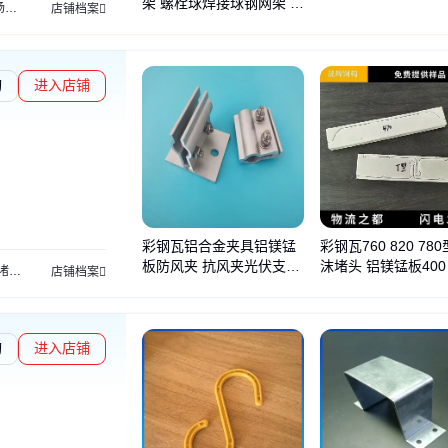
架 螺栓球焊接球钢网架 专
架
机场网架
加油站网架
球形网架
焊接球网架
收费站网架
储煤棚网架
干煤
店铺档案
业设计 网架配件
询
进入店铺
彩钢瓦铝合金夹具铝镁锰
彩钢瓦760 820 78
板防风夹 抗风夹光伏支架
沫堵头 铝镁锰板400 
头
角驰彩钢瓦支架
彩钢瓦屋脊檐口堵头
镀锌几字型钢檩条
彩钢瓦金属挡水板
店铺档案
紧固件 晟辉钢构
型防水密封胶条堵头
询
进入店铺