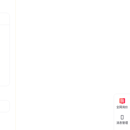
；货
钉 圆柱头
螺栓 预埋
专用 浩腾
焊接地脚
交200+元
全网询价
消息管理