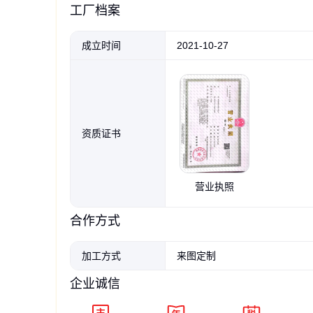
设施配件、汽车配件、机械设备及配件、索具、钢材、劳
工厂档案
物进出口业务。（依法须经批准的项目，经相关部门批
电镀锌钢结构拉条 斜拉条 钢构厂
浩腾 热镀锌螺栓厂家 4.8级外六
浩腾 10.9S级钢结构螺
浩腾 多元合金共渗 人
房镀锌光伏直拉条
角螺丝 光伏配件 电力铁塔 国标
大六角螺丝 摩擦型高强
H型预埋件 铁路桥架用
成立时间
2021-10-27
0
0
.60
.20
1
190
.90
.00
￥
￥
￥
￥
资质证书
营业执照
合作方式
加工方式
来图定制
企业诚信