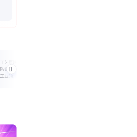
钢柱栓钉必装吗
花泥
工艺原理
本文探讨插入式柱脚钢柱是否需要设置栓
本文
防锈与强
钉的问题，分析栓钉的作用、适用场景及
题，
工业领域
替代方案，帮助读者理解其必要性并做出
玩法
合理选择。
设计