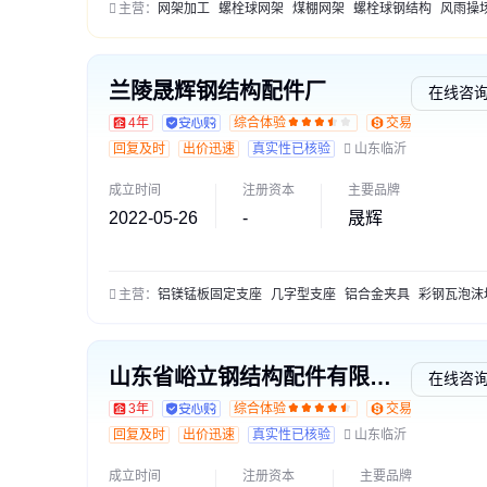
主营：
网架加工
螺栓球网架
煤棚网架
螺栓球钢结构
风雨操场网
兰陵晟辉钢结构配件厂
在线咨
4年
综合体验
交易勋章L2
回复及时
出价迅速
真实性已核验
山东临沂
成立时间
注册资本
主要品牌
2022-05-26
-
晟辉
主营：
铝镁锰板固定支座
几字型支座
铝合金夹具
彩钢瓦泡沫堵
山东省峪立钢结构配件有限公司
在线咨
3年
综合体验
交易勋章L1
回复及时
出价迅速
真实性已核验
山东临沂
成立时间
注册资本
主要品牌