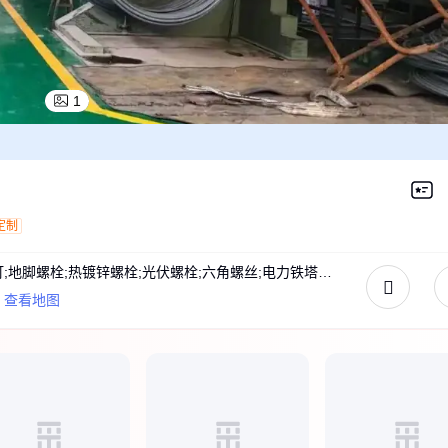
1
定制
钢结构配件;光伏配件;扭剪型螺栓;圆柱头焊钉;地脚螺栓;热镀锌螺栓;光伏螺栓;六角螺丝;电力铁塔;ML15圆柱头焊钉;预埋件;预埋螺栓;大六角螺栓;焊接剪力钉;声屏障预埋件;钢结构栓钉;热镀锌预埋件;钢横梁预埋件;高强螺栓;栓钉
查看地图