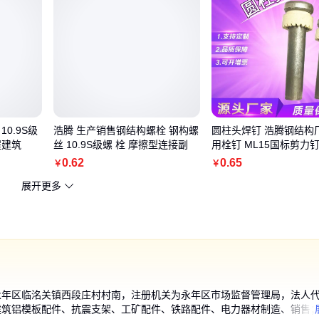
0.9S级
浩腾 生产销售钢结构螺栓 钢构螺
圆柱头焊钉 浩腾钢结构
程建筑
丝 10.9S级螺 栓 摩擦型连接副
用栓钉 ML15国标剪力
0
.62
0
.65
￥
￥
展开更多
永年区临洺关镇西段庄村村南，注册机关为永年区市场监督管理局，法人
建筑铝模板配件、抗震支架、工矿配件、铁路配件、电力器材制造、销售