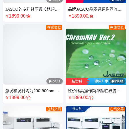
JASCO的专利背压调节器超临
品牌JASCO品质好超临界流体
界流体色谱 现货出售 质量保障
色谱 经久耐用 货源充足
1899
.00
1899
.00
￥
/台
￥
/台
在线交易
在线交易

00:17

00:17
激发和发射均为200-900nm超
性价比高操作简单超临界流体
临界流体色谱 规格齐全 品质保
色谱 经久耐用 服务优良
1899
.00
1899
.00
￥
/台
￥
/台
证
在线交易
在线交易