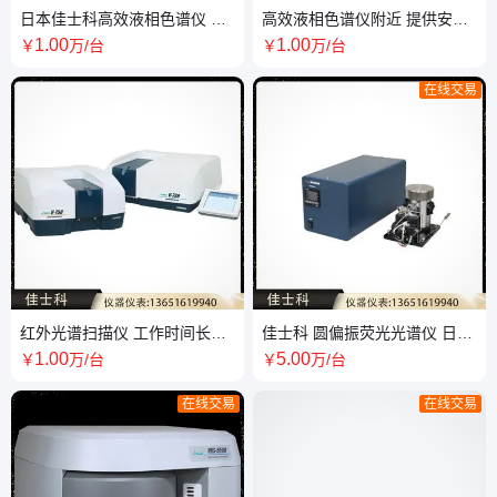
日本佳士科高效液相色谱仪 流
高效液相色谱仪附近 提供安装
速精确 温控范围广
适用培训 氙灯光源噪音小
1
.00
1
.00
￥
万
/台
￥
万
/台
在线交易
红外光谱扫描仪 工作时间长精
佳士科 圆偏振荧光光谱仪 日本
确度高 误差小 合金材质
进口 工作效率高
1
.00
5
.00
￥
万
/台
￥
万
/台
在线交易
在线交易