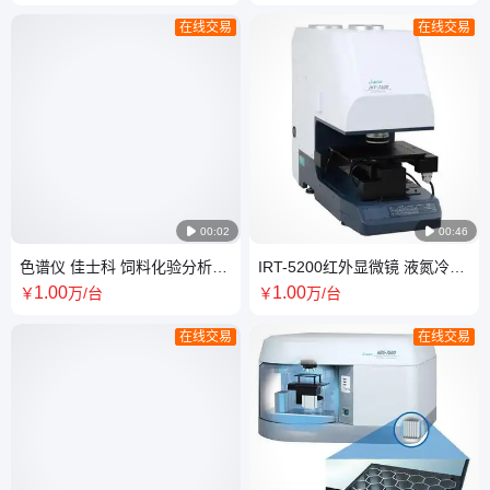
构使用
在线交易
在线交易

00:02

00:46
色谱仪 佳士科 饲料化验分析用
IRT-5200红外显微镜 液氮冷却
精度高 温控范围大
IQ监视功能 高强度白色照明
1
.00
1
.00
￥
万
/台
￥
万
/台
在线交易
在线交易