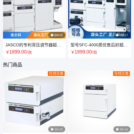

00:17

00:17
JASCO的专利背压调节器超临
型号SFC-4000质优售后好超临
界流体色谱 实体工厂销售
界流体色谱 规格齐全 质量保障
1899
.00
1899
.00
￥
/台
￥
/台
热门商品
在线交易
在线交易

00:15

00:14