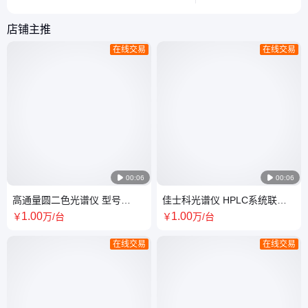
与适用场景。
分析技术的独特优势与
店铺主推
在线交易
在线交易

00:06

00:06
高通量圆二色光谱仪 型号
佳士科光谱仪 HPLC系统联用
HTCD 低杂散光 扫描方式多样
仪LC-CD系列 低信噪比 系统稳
1
.00
1
.00
￥
万
/台
￥
万
/台
定
在线交易
在线交易