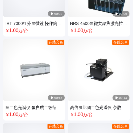

00:02

00:06
IRT-7000红外显微镜 操作简单
NRS-4500显微共聚焦激光拉曼
不易损坏 自动调节光圈
光谱仪 无色差 无像差 分辨率高
1
.00
1
.00
￥
万
/台
￥
万
/台
在线交易
在线交易

00:47

00:14
圆二色光谱仪 蛋白质二级结构
高信噪比圆二色光谱仪 杂散光
测量稳定响应速度快
低 波长准确度高 提供运输
1
.00
1
.00
￥
万
/台
￥
万
/台
在线交易
在线交易