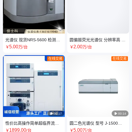
光谱仪 现货NRS-5600 检测效
圆偏振荧光光谱仪 分辨率高 数
率高工作时间长维护成本低
字集成时间短 使用方便
5
.00
2
.00
￥
万
/台
￥
万
/台
在线交易
在线交易

00:17

00:14
性价比高操作简单超临界流体
圆二色光谱仪 型号 J-1500
色谱 全国可发 服务优良
150W氙灯空冷 基线稳定
1899
.00
5
.00
￥
/台
￥
万
/台