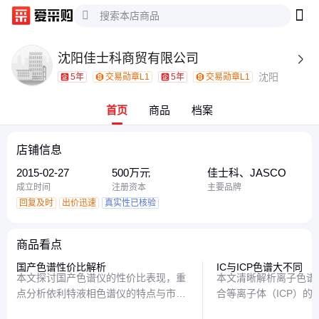
沈阳佳士科商贸有限公司

沈阳
5年
交易勋章L1
5年
交易勋章L1
首页
商品
档案
店铺信息
2015-02-27
500万元
佳士科、JASCO
成立时间
注册资本
主要品牌
回复及时
出价迅速
真实性已核验
商品看点
国产色谱性价比解析
IC与ICP色谱大不同
本文探讨国产色谱仪的性价比表现，重
本文清晰解析离子色谱
点分析依利特液相色谱仪的特点与市场
合等离子体（ICP）的
定位，帮助读者了解国产色谱仪的性能
作原理到应用场景，带