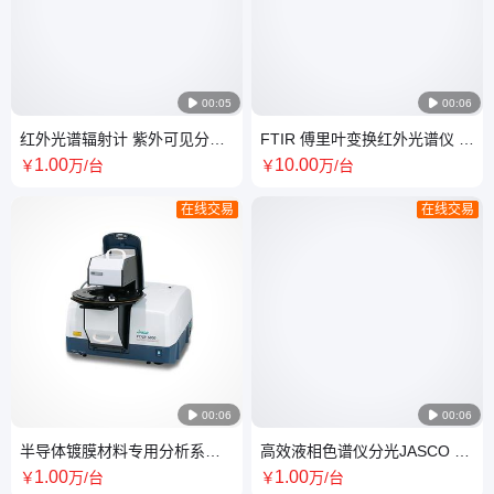

00:05

00:06
红外光谱辐射计 紫外可见分光
FTIR 傅里叶变换红外光谱仪 免
光度计 卤素灯 双光速
振结构支座 质量好 售后服务佳
1
.00
10
.00
￥
万
/台
￥
万
/台
在线交易
在线交易

00:06

00:06
半导体镀膜材料专用分析系统
高效液相色谱仪分光JASCO 食
红外光谱仪 高强度陶瓷光源
品药品医药高校化工厂科研机
1
.00
1
.00
￥
万
/台
￥
万
/台