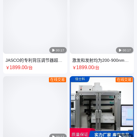

00:17

00:17
JASCO的专利背压调节器超临
激发和发射均为200-900nm超
界流体色谱 经久耐用 服务优良
临界流体色谱 实体工厂销售
1899
.00
1899
.00
￥
/台
￥
/台
在线交易
在线交易

00:17

00:17