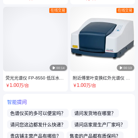
在线交易
在线交易

00:14

00:13
荧光光谱仪 FP-8550 低压水银
附近傅里叶变换红外光谱仪 高
灯 硅光电二极管灵敏度高
信噪比A/D转换器 快速扫描
1
.00
1
.00
￥
万
/台
￥
万
/台
智能提问
色谱仪
买的多可以便宜吗？
请问发货地在哪里？
请问您这边都发什么快递？
请问店家是生产厂家吗？
贵店铺主营产品有哪些？
售卖的产品都有质保吗？