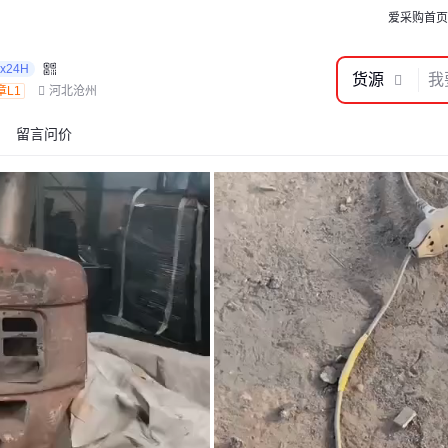
爱采购首页
7x24H
货源
章L1
河北沧州
留言问价