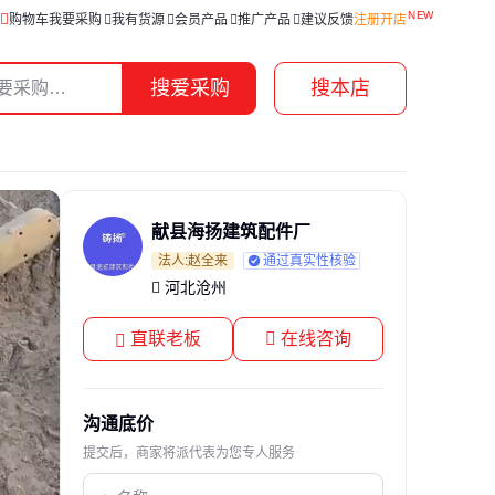
购物车
我要采购
我有货源
会员产品
推广产品
建议反馈
注册开店
搜爱采购
搜本店
献县海扬建筑配件厂
法人:赵全来
通过真实性核验
河北沧州
直联老板
在线咨询
沟通底价
提交后，商家将派代表为您专人服务