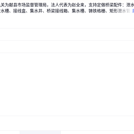
机关为献县市场监督管理局，法人代表为赵全来，支持定做桥梁配件：泄
泄水槽、接线盒、集水井、桥梁接线箱、集水槽、铸铁格栅、矩形泄水管
水用途 桥
用途多样
铸铁泄水
方形排水
管 桥面泄
广泛应用于
梁泄水孔篦
铸铁泄水管子 矩形桥梁
泄水管 矩形铸铁泄水管
桥梁泄水管铸铁材质 铸
桥梁泄水管 建筑配件厂
海扬建筑供应桥梁排水
钢制泄水管 摩擦系数小
桥梁铸铁泄水
矩形泄水管 
桥梁矩形泄水
铸铁竖向泄水
高速公路排水
铸铁泄水管 
工销售。
排水安全
产
桥梁泄水管
 铸扬
扬
销
泄水管 泄水槽可以定做
材 泄水孔海扬建筑配件厂
扬品牌矩形收水口自产自销定做
自产自销圆形 定做各种矩形铸铁
管 高速铸铁泄水管 铁路排水管格
铸铁耐腐蚀 抗磨损 不结垢 隔音
型泄水管栅盖 订做各种
水槽 集水槽厂家自产自
水槽 铸扬集水井自产自
速公路自产自销按需定
形圆形 铸铁集水槽 自
圆形桥梁泄水孔 定做生
圆形
材质
栅
降噪
自销
定做
89
85
75
126
126
103
.00
.00
.00
.00
.00
.00
148
176
166
204
140
75
.00
.00
.00
.00
.00
.00
成交100+元
￥
￥
￥
￥
￥
￥
￥
￥
￥
￥
￥
￥