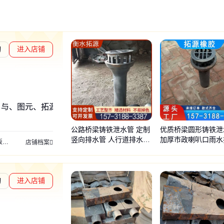
询
进入店铺
、与、图元、拓源机械
公路桥梁铸铁泄水管 定制
优质桥梁圆形铸铁泄
竖向排水管 人行道排水用
加厚市政喇叭口雨水
缝
桥梁卸落块
声测管
店铺档案
可按图定做
管 矩形篦子 地漏
询
进入店铺
章L1
通过深度核验