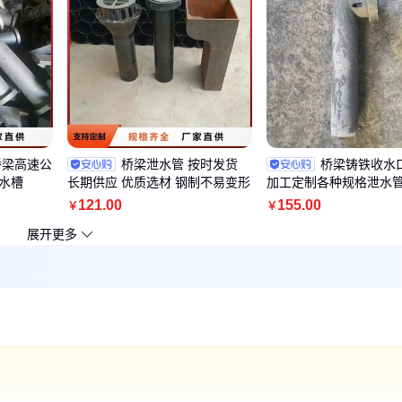
桥梁高速公
桥梁泄水管 按时发货
桥梁铸铁收水
水槽
长期供应 优质选材 钢制不易变形
加工定制各种规格泄水
121
.00
155
.00
￥
￥
展开更多