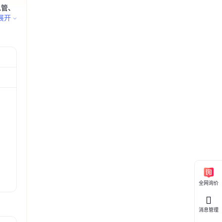
水管、
、坠
展开
管 矩形异
定制铸铁泄
管铸铁泄
管 桥梁高
泄水管矩
矩形泄水口
规格自产
销
销
做
产自销支持
产
全网询价
消息管理