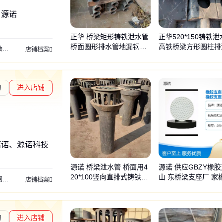
、源诺
正华 桥梁矩形铸铁泄水管
正华520*150铸铁
桥面圆形排水管地漏钢套
高铁桥梁方形圆柱排
座
店铺档案
篦子
地漏
询
进入店铺
章L1
通过深度核验
诺诺、源诺科技
源诺 桥梁泄水管 桥面用4
源诺 供应GBZY橡
20*100竖向直排式铸铁排
山 东桥梁支座厂 家
支座
抗震球形支座
球铰支座
店铺档案
水管
冲板式支座圆形矩形
询
进入店铺