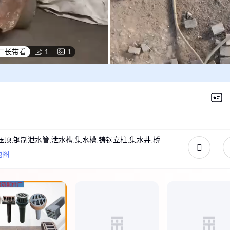
厂长带看
1
1
铸铁泄水管;泄水管;铸铁格栅;桥梁篦子;铸铁压顶;钢制泄水管;泄水槽;集水槽;铸钢立柱;集水井;桥梁接线箱;泄水篦子;矩形泄水管;桥梁泄水管;泄水孔;泄水格栅;桥面泄水孔;泄水钢管;水泥坠砣;桥梁卸落块;混凝土坠陀
地图