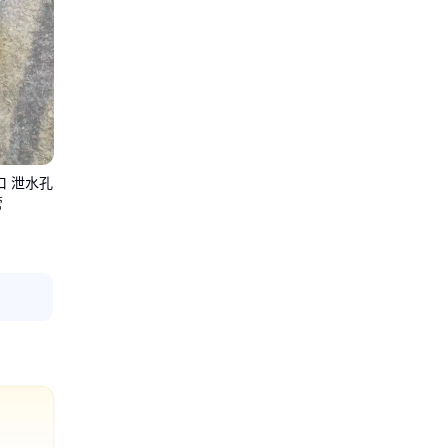
口 泄水孔
管