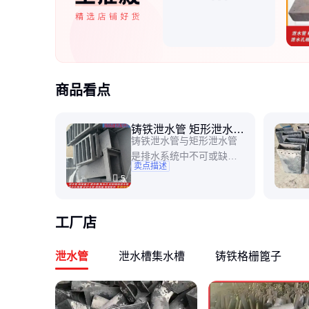
商品看点
铸铁泄水管 矩形泄水管
铸铁泄水管与矩形泄水管
泄水管厂家
是排水系统中不可或缺的
卖点描述
重要组成部分，广泛应用
5
于市政工程、公路铁路、
桥梁隧道等领域。这两种
管材因其优异的性能和独
工厂店
特的设计，在排水效率、
耐久性和安装便捷性方面
泄水管
泄水槽集水槽
铸铁格栅篦子
表现突出，成为工程建设
中的材料。以下将从材料
特性、应用场景、安装