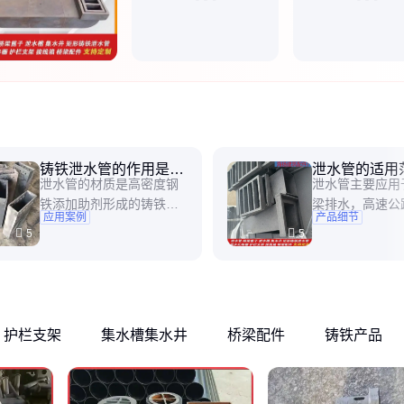
铸铁泄水管的作用是什
泄水管的适用
泄水管的材质是高密度钢
泄水管主要应用
么
铁添加助剂形成的铸铁材
梁排水，高速公
应用案例
产品细节
质，在针对不同的排水要
梁护栏支架及工
5
5
求，设计管孔的大小，泄
排污等系统。铸
水管的作用是承担雨水、
的施工应按设计
高速公路排水的任务。泄
行，钢制泄水管
水管不会出现阻塞现象，
构物底面不小于3
泄水管保障的排水通顺、
纵向间距不大于
护栏支架
集水槽集水井
桥梁配件
铸铁产品
透水畅通。泄水管适合具
桥及高速公路上
有防水层的铺装结构，施
泄水管不宜直接
工注意管子下端低于0
下，可将铸铁泄