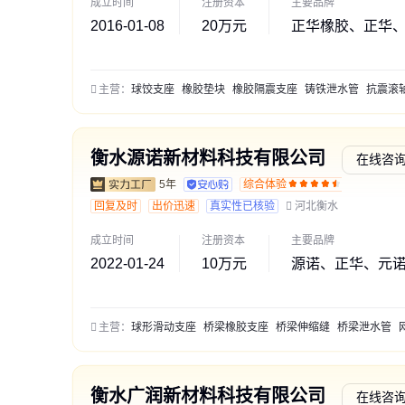
成立时间
注册资本
主要品牌
2016-01-08
20万元
正华橡胶、正华
主营：
球饺支座
橡胶垫块
橡胶隔震支座
铸铁泄水管
抗震滚轴支
衡水源诺新材料科技有限公司
在线咨
5年
综合体验
交易勋
回复及时
出价迅速
真实性已核验
河北衡水
成立时间
注册资本
主要品牌
2022-01-24
10万元
源诺、正华、元
主营：
球形滑动支座
桥梁橡胶支座
桥梁伸缩缝
桥梁泄水管
网架
衡水广润新材料科技有限公司
在线咨