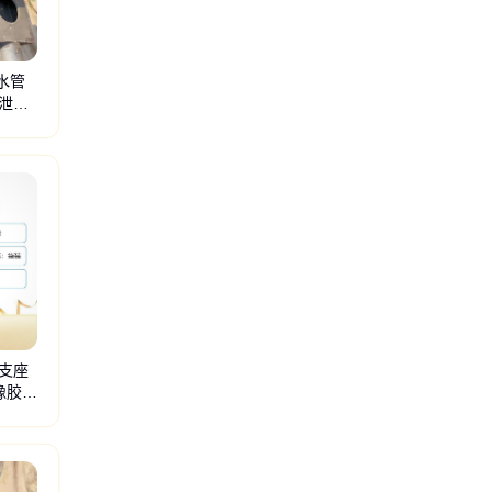
泄水管
泄水
胶支座
橡胶缓