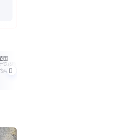
范围
挡墙泄水孔材料
公路
于铁路桥
本文解析挡墙泄水孔常用材料的特性与应
本文
路两侧桥
用场景，包括PVC管、HDPE波纹管和混
度，
程和化工
凝土预制件的优缺点，并提供选型建议与
工注
铁泄水管
施工注意事项，帮助工程人员合理选择材
工程
要求执
料。
应伸出结
0mm，
4m。立交
的桥梁，
挂在板
水管通