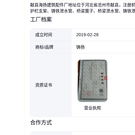
献县海扬建筑配件厂地址位于河北省沧州市献县，注册
护栏支架、铸铁泄水管、桥梁篦子、桥梁泄水管、铸铁
铸铁集水井 钢制泄水管
水箱泄水管 便于运输安
桥梁铸铁泄水管 圆形
铸扬品牌泄水管 铸铁材
镀锌泄水管 水产养殖
隔离栏杆铸铁支架 铸钢
泄水管 铸铁矩形泄水管
铸铁泄水管排
横向泄水管 
铸扬品牌矩形
铸扬路桥圆形
铸铁桥梁泄水
竖向泄水管 
铸铁格栅 桥
砣、铸钢立柱、圆形泄水管、异型泄水管等建筑器材加
矩形泄水槽 桥梁铸铁件
装维护保养 应用于铁路桥梁排水
矩形 泄水篦子 排水格栅 支持定
质厂家支持定做矩形圆形等
农业排灌 化工排污可用 耐高温
立柱 护栏立柱厂家自产自销
件 泄水孔可以定做厂家
梁泄水孔篦子定做生产
使用寿命长 密封性好 
管 桥梁泄水篦子定做生
管铸铁格栅 高速公路
水孔 泄水格栅 支持定做
埋地 钢制 质量保证 海
子 公路泄水篦子自产自
工厂档案
海扬
做
海扬
海扬
44
86
152
93
148
152
164
.00
.00
.00
.00
.00
.00
.00
166
148
86
75
97
141
82
.00
.00
.00
.00
.00
.00
.00
￥
￥
￥
￥
￥
￥
￥
￥
￥
￥
￥
￥
￥
￥
成立时间
2019-02-28
商标/品牌
铸扬
资质证书
营业执照
合作方式