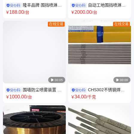
隆丰品牌 围挡喷淋系
自动工地围挡喷淋系
统 99%除尘率 工地环保喷雾设
统 厂房车间雾化设备 降尘降温
188
.00
2000
.00
￥
/台
￥
/台
备 1年质保
喷雾喷头造雾机
在线交易
在线交易

00:05

00:09
围墙防尘喷雾装置 隆
CHS302不锈钢焊条
丰环保 工地围挡喷雾系统 施工
E309-16国标承压设备焊接 现
1000
.00
34
.00
￥
/台
￥
/千克
现场围挡喷淋
货包邮