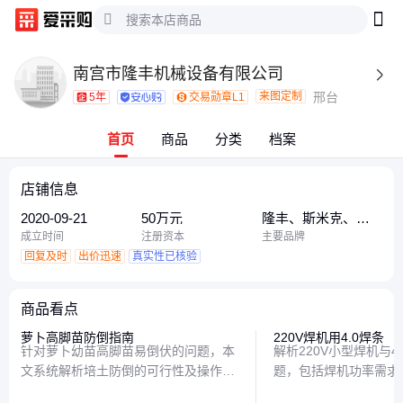
南宫市隆丰机械设备有限公司

来图定制
邢台
5年
交易勋章L1
首页
商品
分类
档案
店铺信息
2020-09-21
50万元
隆丰、斯米克、电
力
成立时间
注册资本
主要品牌
回复及时
出价迅速
真实性已核验
商品看点
萝卜高脚苗防倒指南
220V焊机用4.0焊条
针对萝卜幼苗高脚苗易倒伏的问题，本
解析220V小型焊机与4
文系统解析培土防倒的可行性及操作要
题，包括焊机功率需求
点，并提供3种替代方案，帮助种植者
代方案，帮助用户合理