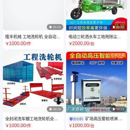

00:24

00:32
隆丰机械 工地洗轮机 全自动工
电动三轮洒水车工地用除尘园
程洗车台 净胎装置 来图定制
林绿化小型新能源雾炮五合一
1000
.00
2000
.00
￥
/件
￥
/台
在线交易

00:24

00:27
全封闭洗车棚工地洗轮机全红
矿场高压雾桩喷淋系
外线感应洗车机120吨洗车平台
统喷雾除尘全自动360度旋转厂
1000
.00
1000
.00
￥
/件
￥
/台