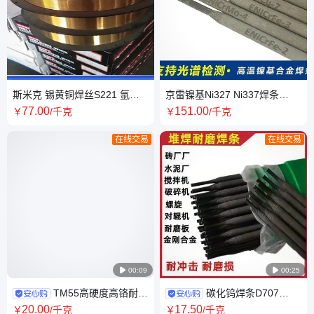
斯米克 锡黄铜焊丝S221 氩弧
京雷镍基Ni327 Ni337焊条
焊规格2.0mm 大量现货
ENiCu-7镍合金焊材2.0 2.5
77
.00
151
.00
￥
/千克
￥
/千克
在线交易
在线交易

00:09

00:25
TM55高硬度高铬耐磨
碳化钨焊条D707
焊条 JD-36煤矿专用堆焊电焊
D708 D998耐磨堆焊 高硬度耐
20
.00
17
.50
￥
/千克
￥
/千克