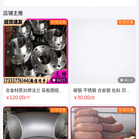
形状的钣金加工方法。
店铺主推
在线交易
在线交易

00:15

00:13
合金材质对焊法兰 盲板图纸定
碳钢 不锈钢 合金钢 化标 凹凸
做Q345E A105 WN DN450
面高压对焊法兰盲板 WN DN80
120
.00
30
.00
￥
/个
￥
/片
PN25 RF 加工
PN25 M面
在线交易
在线交易