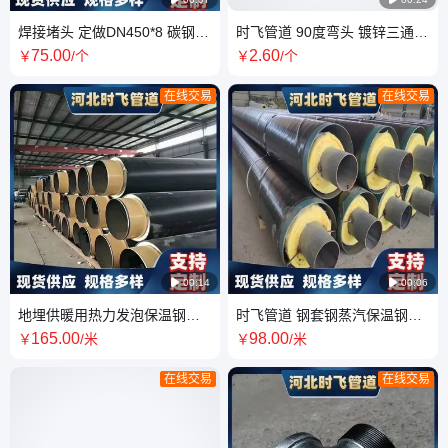
焊接堵头 定做DN450*8 碳钢
时飞管道 90度弯头 镀锌三通
Q235 不锈钢管帽 椭圆对焊平
玛钢管件批发 消防工程配件 水
75
.00
2
.60
￥
/个
￥
/个
焊封头
暖丝扣件
在线交易
在线交易

00:14

00:06
地埋供暖用热力发泡保温钢管
时飞管道 钢套钢蒸汽保温钢管
DN150*6 小口径黑夹克保温管
岩棉钢 玻璃钢 直埋发泡管
165
.00
98
.00
￥
/米
￥
/米
在线交易
在线交易