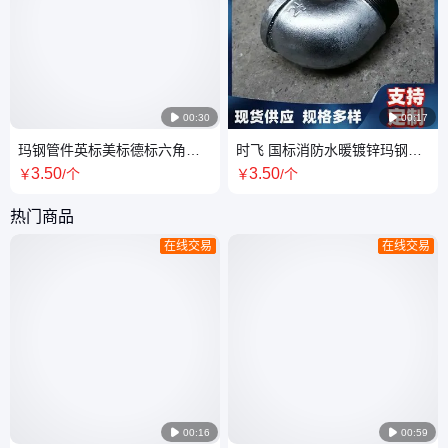

00:30

00:17
玛钢管件英标美标德标六角外
时飞 国标消防水暖镀锌玛钢管
丝水暖消防燃气接头时飞管道
件 2寸三通大小头弯头 多种规
3
.50
3
.50
￥
/个
￥
/个
格可选
热门商品
在线交易
在线交易

00:16

00:59