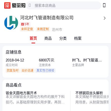
河北时飞管道制造有限公司

5年
来样定做
来图定制
沧州市
首页
商品
分类
档案
店铺信息
2018-04-12
6800万元
时飞、时飞管道、
利航
成立时间
注册资本
主要品牌
回复及时
出价迅速
真实性已核验
商品看点
钣金天圆地方展开术
不锈钢双丝头解析
本文详解钣金天圆地方构件的展开下料
本文揭秘不锈钢双丝头
技巧，从基础原理到实用步骤，再到常
用场景，从耐腐蚀原理
见问题处理，手把手教你掌握这种特殊
您全面认识这种工业常