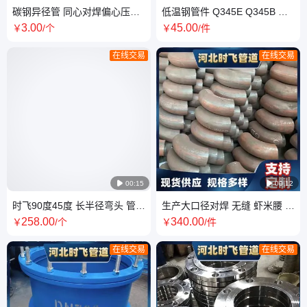
碳钢异径管 同心对焊偏心压制
低温钢管件 Q345E Q345B 耐
卷制20#焊接无缝变径大小头
低温等径三通 长半径弯头
3
.00
45
.00
￥
/个
￥
/件
114
DN80 SCH40
在线交易
在线交易

00:15

00:12
时飞90度45度 长半径弯头 管道
生产大口径对焊 无缝 虾米腰 防
管件 石油化工DN400 12mm
腐弯头 1D 1.5D 2D 90EL
258
.00
340
.00
￥
/个
￥
/件
12Cr1MoV
325*8 时飞管道
在线交易
在线交易