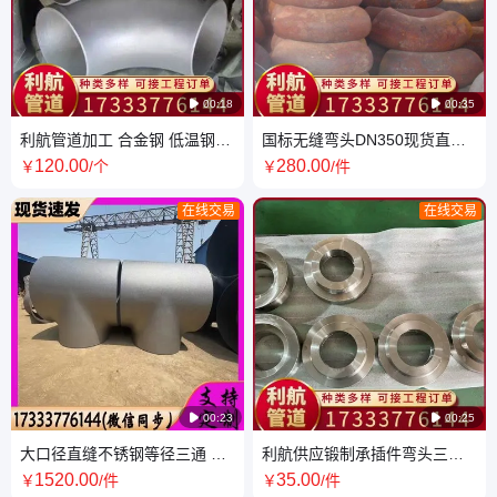

00:18

00:35
利航管道加工 合金钢 低温钢材
国标无缝弯头DN350现货直缝
质无缝弯头 90 D325*12
不锈钢合金低碳钢 异型可定制
120
.00
280
.00
￥
/个
￥
/件
15CrMo 12Cr1MOV
利航管道
在线交易
在线交易

00:23

00:25
大口径直缝不锈钢等径三通 TS
利航供应锻制承插件弯头三通
DN600 8mm SS30408 316L
螺纹锻件DN50 CL2000 NPT耐
1520
.00
35
.00
￥
/件
￥
/件