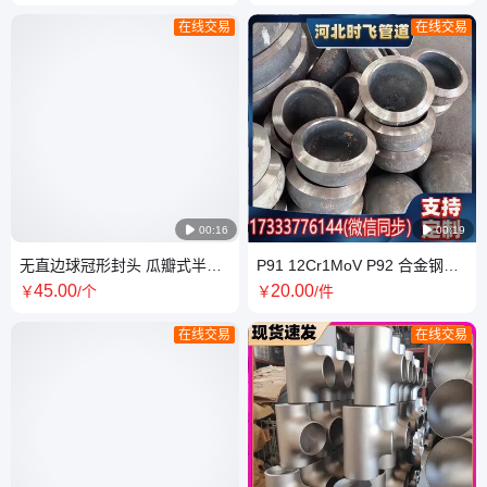
四通现货 弯头
腐蚀可定制
在线交易
在线交易

00:16

00:19
无直边球冠形封头 瓜瓣式半球
P91 12Cr1MoV P92 合金钢材
封 头耐高压 防腐蚀 直径
质厚壁高压封头 管帽 长半径弯
45
.00
20
.00
￥
/个
￥
/件
600*16 Q245R
头DN100*10
在线交易
在线交易