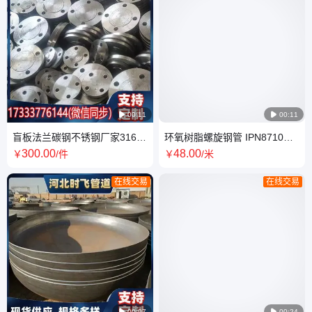

00:11

00:11
盲板法兰碳钢不锈钢厂家316合
环氧树脂螺旋钢管 IPN8710防
金钢高压锻制20#8字堵片人孔
腐钢管 三油两布螺旋焊管
300
.00
48
.00
￥
/件
￥
/米
盖DN350
在线交易
在线交易

00:07

00:24