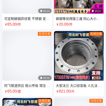

00:10

00:16
可定制碳钢异径管 不锈钢 变径
碳钢等径焊接三通 同心大小头
吸水喇叭口同心偏心大小头
异径管 DN100*5 四通Q235
65
.00
20
.00
￥
/件
￥
/件
D219/159
20# P22 锻制
在线交易
在线交易

00:06

00:16
时飞管道供应 阻火呼吸 常压 泄
大型法兰 大口径盲板 人孔法兰
压 垂直吊盖人孔 支持定制
盖非标图纸定做碳钢不锈钢
65
.00
821
.00
￥
/套
￥
/片
DN450
304 Q235B
在线交易
在线交易