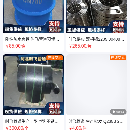

00:30

00:20
刚性防水套管 时飞管道预埋人
时飞供应 双相钢2205 30408
防电气防护密闭穿墙止水
316L A105 带颈对焊法兰
85
.00
265
.00
￥
/台
￥
/片
DN350 PN63 FM M
在线交易
在线交易

00:10

00:14
时飞管道生产 T型 Y型 不锈钢
时飞管道 生产批发 Q235B 20#
碳钢三通 其他材质管件 来图定
碳钢无缝 直缝 非标 大口径弯头
300
.00
4
.00
￥
/个
￥
/件