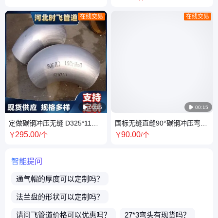
制D377*10
180度 倍数
在线交易
在线交易

00:15

00:15
定做碳钢冲压无缝 D325*11
国标无缝直缝90°碳钢冲压弯头
15CrMo P91 20#直缝弯头 大
DN200*10 45EL 304 316支持
295
.00
90
.00
￥
/个
￥
/个
口径对焊
定做
智能提问
通气帽
的厚度可以定制吗？
法兰盘
的形状可以定制吗？
请问
飞管道
价格可以优惠吗？
27*3弯头
有现货吗？