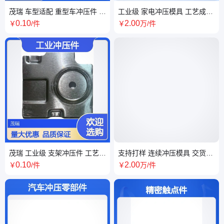
茂瑞 车型适配 重型车冲压件 批
工业级 家电冲压模具 工艺成熟
量供应 端到端配送
汽配零件冲压 耐用可靠
0
.10
2
.00
￥
/件
￥
万
/件
茂瑞 工业级 支架冲压件 工艺成
支持打样 连续冲压模具 交货快
熟 表面光洁 耐用性强
捷 钣金量产配套
0
.10
2
.00
￥
/件
￥
万
/件