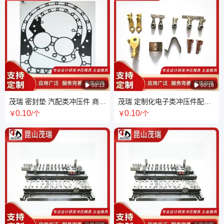

00:12

00:19
茂瑞 密封垫 汽配类冲压件 商家
茂瑞 定制化电子类冲压件配件
服务专业 一站采购 品质保证 性
按需打造 满足个性化电子需求
0
.10
0
.10
￥
/个
￥
/个
能稳定