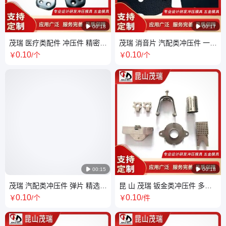

00:18

00:17
茂瑞 医疗类配件 冲压件 精密制
茂瑞 消音片 汽配类冲压件 一站
造 严格质检 性能稳定
采购 操作简单 商家服务专业 用
0
.10
0
.10
￥
/个
￥
/个
途广泛

00:15

00:18
茂瑞 汽配类冲压件 弹片 精选材
昆 山 茂瑞 钣金类冲压件 多种
质 满足不同汽车组装维修需求
规格可选 满足多元需求
0
.10
0
.10
￥
/个
￥
/件