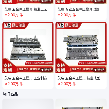

00:17

00:11
茂瑞 五金冲压模具 精湛工艺打
茂瑞 专业五金冲压模具 适配多
造 满足多样冲压需求
种材料 稳定输出
2
.00
2
.00
￥
万
/件
￥
万
/件

00:03

00:08
茂瑞 五金冲压模具 工业制造必
茂瑞 五金冲压模具 精准成型 耐
备 高效冲压之选
用可靠 一站式供应省心
2
.00
2
.00
￥
万
/件
￥
万
/件
热门商品