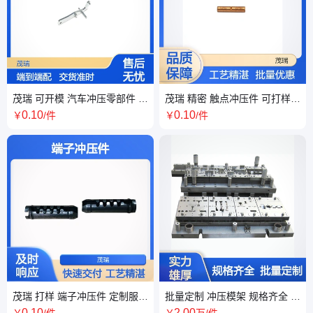
茂瑞 可开模 汽车冲压零部件 交
茂瑞 精密 触点冲压件 可打样
货准时 端到端配送
量产供货 五金配件
0
.10
0
.10
￥
/件
￥
/件
茂瑞 打样 端子冲压件 定制服务
批量定制 冲压模架 规格齐全 非
规格定制 精密加工
标零件冲压 耐用可靠
0
.10
2
.00
￥
/件
￥
万
/件