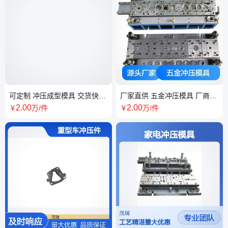
可定制 冲压成型模具 交货快捷
厂家直供 五金冲压模具 厂商直
精密构件成型 工业制造
供 非标零件冲压
2
.00
2
.00
￥
万
/件
￥
万
/件