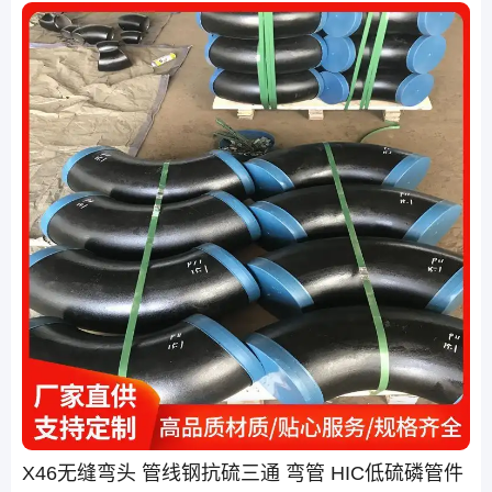
X46无缝弯头 管线钢抗硫三通 弯管 HIC低硫磷管件