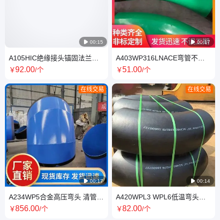

00:15

00:17
A105HIC绝缘接头锚固法兰厂
A403WP316LNACE弯管不锈
家 锻造等级III 耐腐蚀性能
钢抗硫弯头管件优质商家
92
.00
51
.00
￥
/个
￥
/个
在线交易
在线交易

00:17

00:14
A234WP5合金高压弯头 清管三
A420WPL3 WPL6低温弯头零
通 同心异径管正加回热处理
下40度冲击试验分析源科一流
856
.00
82
.00
￥
/个
￥
/个