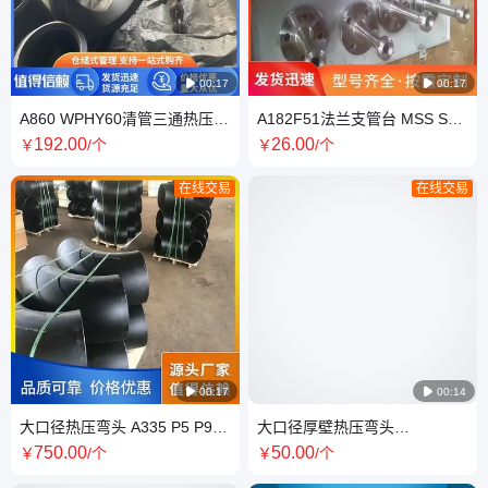

00:17

00:17
A860 WPHY60清管三通热压
A182F51法兰支管台 MSS SP-
MSS SP-75无下差推制弯头
97标准斜插接管座电标
192
.00
26
.00
￥
/个
￥
/个
在线交易
在线交易

00:17

00:14
大口径热压弯头 A335 P5 P9合
大口径厚壁热压弯头
金管件 符合美标三通标准
A860WPHY42 52 60 65 70管
750
.00
50
.00
￥
/个
￥
/个
件焊接