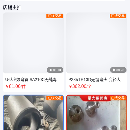
店铺主推
在线交易
在线交易

00:18

00:20
U型冷煨弯管 SA210C无缝弯头
P235TR13D无缝弯头 变径大口
美标异型管件焊接组件
径对焊管件 焊接三通
81
.00
362
.00
￥
/件
￥
/个
在线交易
在线交易