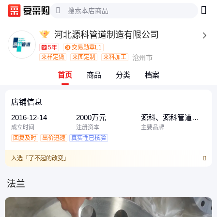
河北源科管道制造有限公司

5年
交易勋章L1
来样定做
来图定制
来料加工
沧州市
首页
商品
分类
档案
店铺信息
2016-12-14
2000万元
源科、源科管道、
皓翔通管道
成立时间
注册资本
主要品牌
回复及时
出价迅速
真实性已核验
入选「了不起的改变」
法兰