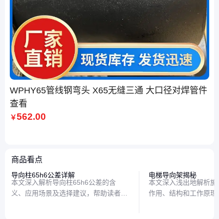
WPHY65管线钢弯头 X65无缝三通 大口径对焊管件
查看
562.00
￥
商品看点
导向柱65h6公差详解
电梯导向架揭秘
本文深入解析导向柱65h6公差的含
本文深入浅出地解析施
义、应用场景及选择建议，帮助读者理
作用、结构和工作原理
解这一关键参数在机械设计中的重要
这一关键部件如何保障
性，并提供实用参考。
并分享日常维护的小知