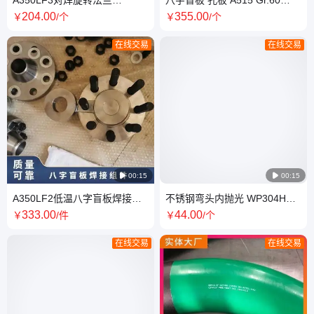
ASMEB16.48八字盲板 插板 插
Gr70法兰 ASME B16.47标准
204
.00
355
.00
￥
/个
￥
/个
环
在线交易
在线交易

00:15

00:15
A350LF2低温八字盲板焊接组
不锈钢弯头内抛光 WP304H
件 对焊法兰NACE抗硫锻件高
316Ti无缝三通 ASME B16.9美
333
.00
44
.00
￥
/件
￥
/个
压
标管件焊接
在线交易
在线交易