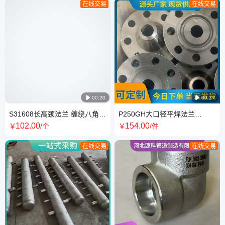
在线交易
在线交易

00:20

00:27
S31608长高颈法兰 缠绕八角垫
P250GH大口径平焊法兰
片 整体锻制保超声
EN1091-1标准酸性抗硫盲板焊
102
.00
154
.00
￥
/个
￥
/件
接
在线交易
在线交易