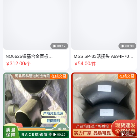

00:17

00:30
NO6625镍基合金盲板
MSS SP-83活接头 A694F70承
A182F51对焊法兰大口径锻件
插焊支管台 由任 外丝异径管标
312
.00
54
.00
￥
/个
￥
/件
准
在线交易
在线交易

00:15

00:17