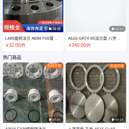

00:19

00:15
L485旋转法兰 A694 F65管线
A516 GR70 65法兰盘 八字盲
钢高压抗硫盲板 MSS SP44标
板 插板插环抗HIC酸性抗硫锻
32
.00
240
.00
￥
/件
￥
/片
准焊接管道
件
热门商品
在线交易
在线交易

00:05

00:15
A350LF3对焊旋转法兰
八字盲板 孔板 A515 Gr.60