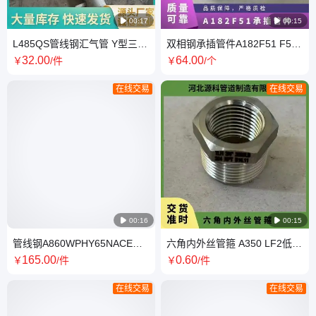

00:17

00:15
L485QS管线钢汇气管 Y型三通
双相钢承插管件A182F51 F53
开孔热煨弯管焊接法兰 酸性抗
法兰对焊支管台 管箍 MSS SP-
32
.00
64
.00
￥
/件
￥
/个
硫
97标准
在线交易
在线交易

00:16

00:15
管线钢A860WPHY65NACE抗
六角内外丝管箍 A350 LF2低温
硫三通 X65钢管 管件保证硬度
锻件 NPT螺纹活接头ASME
165
.00
0
.60
￥
/件
￥
/件
B16.11标准
在线交易
在线交易