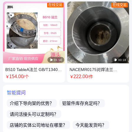
在线交易
在线交易

01:10

00:18
BS10 TableA法兰 GB/T13402-
NACEMR0175对焊法兰
2009大直径高压盲板 16MnD低
ASMEB16.5美标 6063铝盲板
154
.00
222
.00
￥
/个
￥
/件
温抗硫锻件
锻件
智能提问
介绍下
导向架
的优势？
铝管件
库存充足吗？
请问
活接头
可以定制吗？
店铺的实体公司地址在哪里？
今天能发货吗？