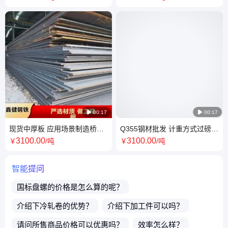

00:17

00:17
现货中厚板 应用场景制造桥梁
Q355钢材批发 计重方式过磅
特性抗压强大 仓库直发
品名槽钢 品类齐全 型号全
3100
.00
3100
.00
￥
/吨
￥
/吨
智能提问
国标盘螺
的价格是怎么算的呢？
介绍下
冷轧卷
的优势？
介绍下
加工件
可以吗？
请问所售商品价格可以优惠吗？
效率怎么样？