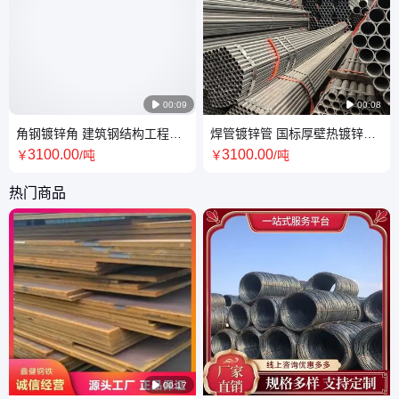

00:09

00:08
角钢镀锌角 建筑钢结构工程用
焊管镀锌管 国标厚壁热镀锌钢
等边钢 耐腐蚀
管DN350 消防用无缝圆空心
3100
.00
3100
.00
￥
/吨
￥
/吨
热门商品

00:17