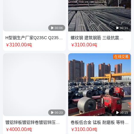

00:06

00:11
H型钢生产厂家Q235C Q235D
螺纹钢 建筑钢筋 三级抗震
Q355B 规格型号全 建筑用 可
400E 500E 精轧钢材 服务好国
3100
.00
3100
.00
￥
/吨
￥
/吨
定尺冲孔
标大厂
在线交易

00:23

00:15
镀铝锌板镀铝锌卷镀铝锌压型
卷板低合金 锰板 耐磨板 等特殊
钢板 钢结构材料加工分条
材质板材 可加工配送定制
4000
.00
3100
.00
￥
/吨
￥
/吨