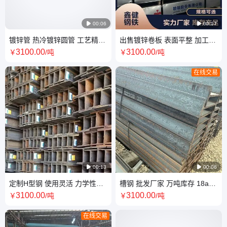

00:06

00:17
镀锌管 热冷镀锌圆管 工艺精良
出售镀锌卷板 表面平整 加工横
源头工厂直接发货
剪纵剪 抗震耐用 仓库直发
3100
.00
3100
.00
￥
/吨
￥
/吨
在线交易

00:13

00:06
定制H型钢 使用灵活 力学性能
槽钢 批发厂家 万吨库存 18a
优良 工业厂房 经久耐用
20a钢梁加工厂可定制现货秒发
3100
.00
3100
.00
￥
/吨
￥
/吨
在线交易