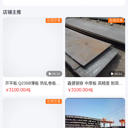
义，帮助读者理解钢材计重方式。
合适的喷嘴。
店铺主推
在线交易
在线交易

00:15

00:11
开平板 Q235B薄板 热轧卷板
鑫健钢铁 中厚板 高精度 耐高温
定尺开平 抛丸喷漆 防锈处理
可任意切割 硬度高
3100
.00
3100
.00
￥
/吨
￥
/吨
在线交易