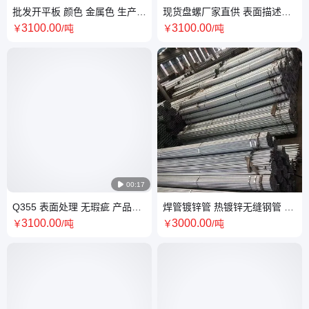
批发开平板 颜色 金属色 生产方
现货盘螺厂家直供 表面描述带
式 机械加工 耐高温 非标定做
肋 抗震耐用 拉弯加工
3100
.00
3100
.00
￥
/吨
￥
/吨

00:17
Q355 表面处理 无瑕疵 产品优
焊管镀锌管 热镀锌无缝钢管 流
势 支撑力强 耐腐蚀 非标定做
体输送大口径 规格全
3100
.00
3000
.00
￥
/吨
￥
/吨