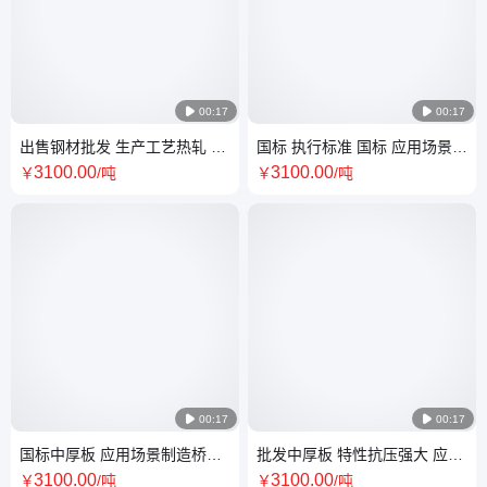

00:17

00:17
出售钢材批发 生产工艺热轧 配
国标 执行标准 国标 应用场景制
送服务送货上门 全国配送 可切
造桥梁 工艺精良 型号全
3100
.00
3100
.00
￥
/吨
￥
/吨
割

00:17

00:17
国标中厚板 应用场景制造桥梁
批发中厚板 特性抗压强大 应用
特性抗压强大 耐低温 可切割
场景制造桥梁 型号全
3100
.00
3100
.00
￥
/吨
￥
/吨