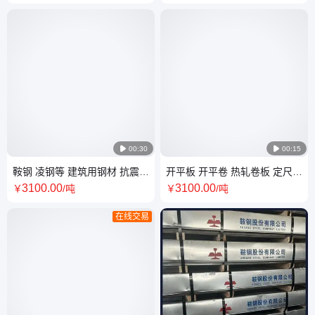

00:30

00:15
鞍钢 凌钢等 建筑用钢材 抗震螺
开平板 开平卷 热轧卷板 定尺开
纹 400E 盘螺 300线材配送到
平 235B 355B分条纵剪
3100
.00
3100
.00
￥
/吨
￥
/吨
厂
在线交易