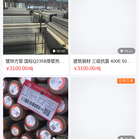

00:06

00:11
镀锌方管 国标Q235B厚壁热镀
建筑钢材 三级抗震 400E 500E
锌方钢管 50*50现货批发
材质现货 支持锁货定价
3100
.00
3100
.00
￥
/吨
￥
/吨
在线交易

00:12

00:05