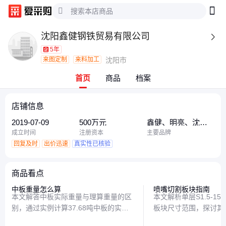
沈阳鑫健钢铁贸易有限公司

5年
来图定制
来料加工
沈阳市
首页
商品
档案
店铺信息
2019-07-09
500万元
鑫健、明亮、沈阳
鑫健钢铁
成立时间
注册资本
主要品牌
回复及时
出价迅速
真实性已核验
商品看点
中板重量怎么算
喷嘴切割板块指南
本文解答中板实际重量与理算重量的区
本文解析单层S1.5-1
别，通过实例计算37.68吨中板的实际
板块尺寸范围，探讨其
重量，并解释1吨理算重量的实际意
特点，帮助读者了解如