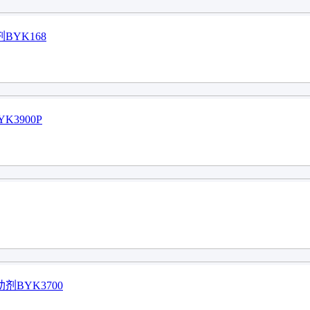
BYK168
3900P
BYK3700