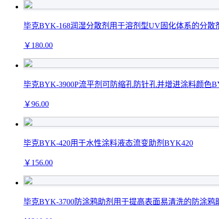
毕克BYK-168润湿分散剂用于溶剂型UV固化体系的分散剂
￥
180
.00
毕克BYK-3900P流平剂可防缩孔防针孔并增进涂料颜色BYK
￥
96
.00
毕克BYK-420用于水性涂料液态流变助剂BYK420
￥
156
.00
毕克BYK-3700防涂鸦助剂用于提高表面易清洗的防涂鸦助剂