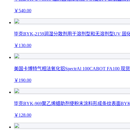
￥
540
.00
毕克BYK-2159润湿分散剂用于溶剂型和无溶剂型UV 固
￥
130
.00
美国卡博特气相法氧化铝SpectrAl 100CABOT FA100 现货
￥
190
.00
毕克BYK-969聚乙烯蜡助剂使粉末涂料形成条纹表面BYK
￥
128
.00