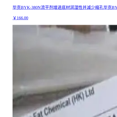
毕克BYK-380N流平剂增进底材润湿性并减少缩孔毕克BYK
￥
166
.00