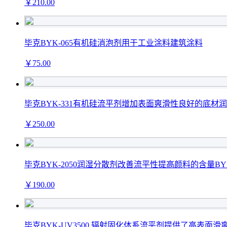
￥
210
.00
毕克BYK-065有机硅消泡剂用于工业涂料建筑涂料
￥
75
.00
毕克BYK-331有机硅流平剂增加表面爽滑性良好的底材润湿
￥
250
.00
毕克BYK-2050润湿分散剂改善流平性提高颜料的含量BYK
￥
190
.00
毕克BYK-UV3500 辐射固化体系流平剂提供了高表面滑爽B