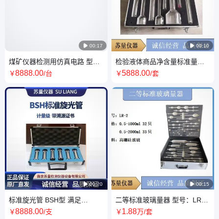

00:17

00:10
煤矿仪器检测用仿真电路 型
检验液体商品净含量标准量器
号：MFZ-1 MFZ-2 苏量 模拟
型号：FC-4 苏量 10-1000ml
8888
.00
5888
.00
￥
/台
￥
/套
信号传输距离2km

00:20

00:15
标准旋光管 BSH型 满足
二等标准玻璃量器 型号：LR-2
JJG536-2015 旋光仪与旋光糖
苏量 0.5-2000ml 符合JJG20-
8888
.00
1
.88
￥
/支
￥
万
/套