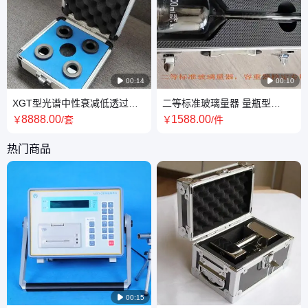

00:14

00:10
XGT型光谱中性衰减低透过率
二等标准玻璃量器 量瓶型
模拟器 检定自动旋光糖量计 带
1000ml 容重器检定专用
8888
.00
1588
.00
￥
/套
￥
/件
溯源证书
热门商品

00:15