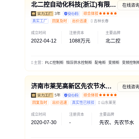
北二控自动化科技(浙江)有限公司
在线咨
3年
综合体验
交易勋
真实工厂
回复及时
出价迅速
吉林长春
成立时间
注册资本
主要品牌
2022-04-12
1088万元
北二控
主营：
PLC控制柜
恒压供水控制柜
配电柜
变频柜
变频控制
济南市莱芜高新区先农节水设备厂
在线咨
5年
综合体验
通过深
回复及时
出价迅速
真实性已核验
山东莱芜
成立时间
注册资本
主要品牌
2020-07-30
-
先农、先农节水