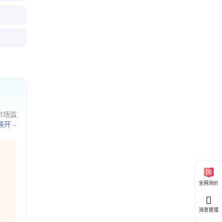
32-6BF
RS 485
32-0XB0
0 西门子S
工控
2
43-1
市场监
表、电
展开
目外，
全网询价
消息管理