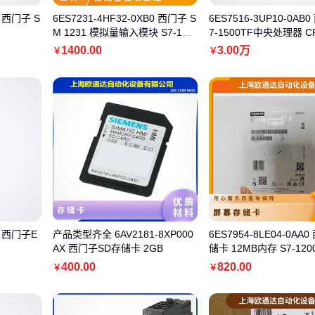
0 西门子 S
6ES7231-4HF32-0XB0 西门子 S
6ES7516-3UP10-0AB
M 1231 模拟量输入模块 S7-120
7-1500TF中央处理器 CP
0
TF-3 PN
1400
.00
3
.00
万
￥
￥
B0 西门子E
产品类型齐全 6AV2181-8XP000
6ES7954-8LE04-0AA
AX 西门子SD存储卡 2GB
储卡 12MB内存 S7-1200
400
.00
820
.00
￥
￥