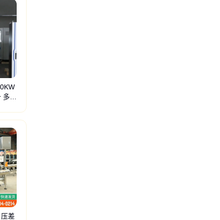
0KW
 多功
 压差