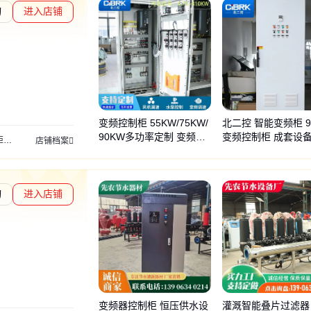
询
进入店铺
章L2
通过深度核验
变频控制柜 55KW/75KW/
北二控 智能变频柜 9
90KW多功率定制 变频器
变频控制柜 成套设备
柜
变频器
变频器柜
配电箱
控制柜
店铺档案
PLC柜厂家
率定制
询
进入店铺
度核验
变频器控制柜 恒压供水设
灌溉智能叠片过滤器