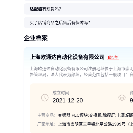
适配器
有现货吗？
6ES7142-4BD00-0AA0 西门子E
6ES7288-1SR40-0AA1 西门子S
3RK7243-2AA30-0XB0 西门子S
6ES7531-7KF00-0AB0 西门子
6ES7341-1CH02-0AE0 西门子S
6ES7151-3AA23-0A
7288西门子S7-200 SM
西门子 6ES7134-6HB0
6ES7517-3TP00-0A
6GK7443-1EX30-0X
T200PRO 电子模组
MART200 CPU SR40 AC/DC/继
7-1200通信模块 CM1243-2
模拟输入模块 AI 8xU/I/RTD/TC
7-300通讯处理器 CP 341
口模块 IM 151-3 PN S
03 模拟量输入输出模块
模拟式输入模块 AI 2x U/
7-1500CPU 1517T-3
通信处理器 CP 443-1
买了店铺商品之后售后有保障吗？
电器
器
260
920
2500
2650
4500
.00
.00
.00
.00
.00
3500
380
800
3
7500
.90
.00
.00
万
.00
.00
￥
￥
￥
￥
￥
￥
￥
￥
￥
￥
企业档案
上海欧通达自动化设备有限公司
5年
上海欧通达自动化设备有限公司注册地址位于上海市崇明
督管理局，法人代表为颜坤，经营范围包括一般项目：
线电缆、机电设备、通讯设备销售，技术服务、技术开
凭营业执照依法自主开展经营活动）
成立时间
2021-12-20
9
主营商品：
变频器;PLC模块;交换机;触摸屏;电源;伺
厂家地址：
上海市崇明区三星镇北星公路1999号（