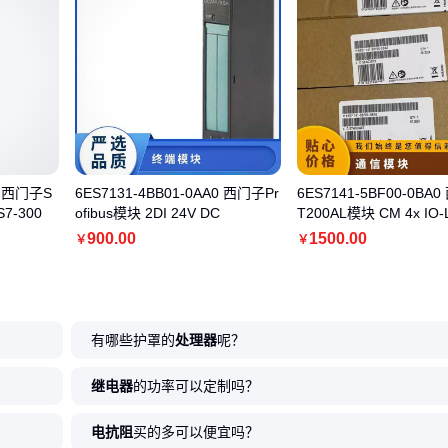
0 西门子S
6ES7131-4BB01-0AA0 西门子Pr
6ES7141-5BF00-0BA
7-300
ofibus模块 2DI 24V DC
T200AL模块 CM 4x IO-L
900
.00
1500
.00
￥
￥
有哪些护罩的
处理器
呢？
继电器
的功率可以定制吗？
电抗阻
买的多可以便宜吗？