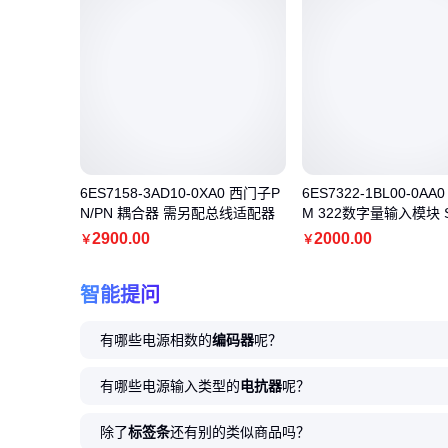
6ES7158-3AD10-0XA0 西门子P
6ES7322-1BL00-0AA
N/PN 耦合器 需另配总线适配器
M 322数字量输入模块 S
2900
.00
2000
.00
￥
￥
智能提问
有哪些电源相数的
编码器
呢？
有哪些电源输入类型的
电抗器
呢？
除了
标签条
还有别的类似商品吗？