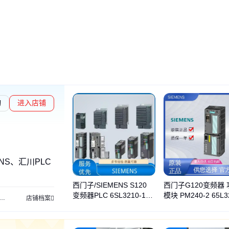
询
进入店铺
NS、汇川PLC
西门子/SIEMENS S120
西门子G120变频器 
变频器PLC 6SL3210-1PE
模块 PM240-2 65L3
功率模块
精智面板
西门子信号板模块
西门子通信模块
西门子CPU模块
店铺档案
23-3UL0
1PE32-5UL0 标准版