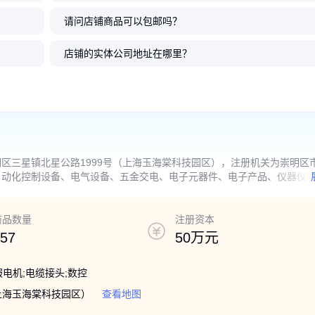
请问店铺商品可以包邮吗？
B0 西门子接
ART AM
0-0CA1
B0 西门子S
E0 西门子
6ES7135-6HD00-0BA1 西门子
6ES7528-0AA70-7AA0 西门子S
6ES7157-1AB00-0AB0 西门子接
6EP1332-4BA00 西门子3A调节
西门子可控制模块 6ES71
6GK1500-0FC10 西门子
设备控制 6ES7232-4HB
6GK7543-1AX00-0XE
T
I 2
 PN/DP处理
模拟量输出模块 ET200SP
7-1500背板 一级代理
口模块 PROFINET
型电源 6EP1332-4BAOO
01-0BA0 全新原装
总线连接器 自动化工业
西门子模拟输出 SM 123
7-1500 通信处理器 CP15
店铺的实体公司地址在哪里？
800
340
1000
880
.00
.00
.00
.00
540
300
1000
8500
.00
.00
.00
.00
￥
￥
￥
￥
￥
￥
￥
￥
区三星镇北星公路1999号（上海玉海棠科技园区），注册机关为崇明区
自动化控制设备、电气设备、五金交电、电子元器件、电子产品、仪器仪
发、技术咨询、技术交流、技术转让、技术推广。（除依法须经批准的项
商品数量
注册资本
57
50万元
服电机;电缆接头;数控
上海玉海棠科技园区）
查看地图