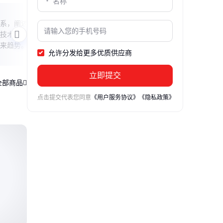
山森数控揭秘
数控报
系，阐述
本文带你了解山森数控的核心业务与技术
本文针
技术，并
特色，解析其在工业自动化领域的创新应
见问
来趋势。
用，以及如何通过智能解决方案提升生产
帮助
允许分发给更多优质供应商
效率。
对措
立即提交
全部商品
点击提交代表您同意
《用户服务协议》
《隐私政策》