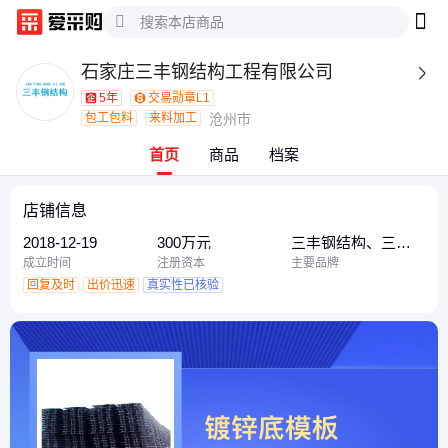
石家庄三丰钢结构工程有限公司

5年
交易勋章L1
包工包料
来料加工
沧州市
首页
商品
档案
店铺信息
2018-12-19
300万元
三丰钢结构、三
丰、河北三丰钢结
成立时间
注册资本
主要品牌
构
回复及时
出价迅速
真实性已核验