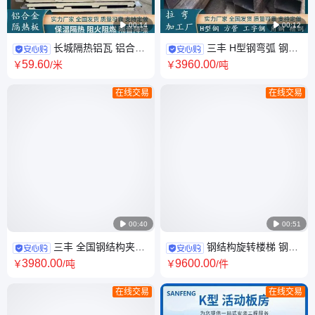

00:14

00:12
长城隔热铝瓦 铝合金
三丰 H型钢弯弧 钢梁
聚氨酯夹芯屋面防热防水板 卡
拉弯加工 角钢煨弯 方管卷圆 支
59
.60
3960
.00
￥
/米
￥
/吨
扣式搭接金属瓦
持定制 全国送货
在线交易
在线交易

00:40

00:51
三丰 全国钢结构夹层
钢结构旋转楼梯 钢板
制作安装施工一体化服务 钢构
护栏钢梯 支持定制 全国施工
3980
.00
9600
.00
￥
/吨
￥
/件
二层阁楼 支持定制
在线交易
在线交易