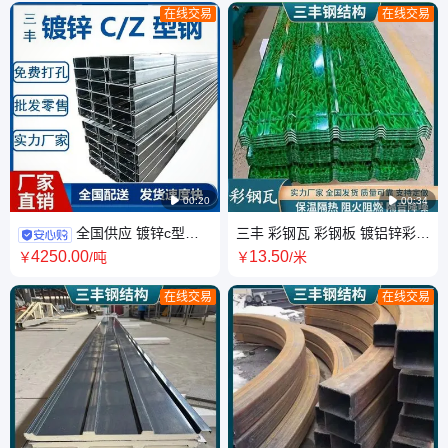
在线交易
在线交易

00:20

00:34
全国供应 镀锌c型钢 Z
三丰 彩钢瓦 彩钢板 镀铝锌彩钢
型钢 几字钢衬檩 热镀锌屋面檩
屋面保温板 铝镁锰板屋面瓦 送
4250
.00
13
.50
￥
/吨
￥
/米
条冷弯冲孔压型钢
货上门
在线交易
在线交易