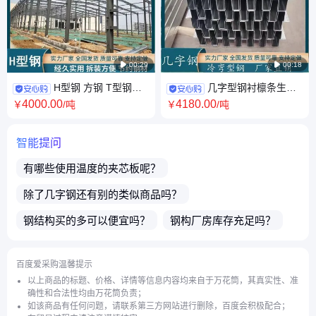

00:29

00:18
H型钢 方钢 T型钢定
几字型钢衬檩条生产
制 钢材钢管销售一站式采购 一
厂家 镀锌几字钢 支持定制 全国
4000
.00
4180
.00
￥
/吨
￥
/吨
级代理商
送货上门
智能提问
有哪些使用温度的
夹芯板
呢？
除了
几字钢
还有别的类似商品吗？
钢结构
买的多可以便宜吗？
钢构厂房
库存充足吗？
请问产品的种类多吗？
能否提供出口？
百度爱采购温馨提示
商品都可以开发票吗？
产品都能外省发货吗？
以上商品的标题、价格、详情等信息内容均来自于万花筒，其真实性、准
确性和合法性均由万花筒负责；
有哪些日产量的
保温板
呢？
如该商品有任何问题，请联系第三方网站进行删除，百度会积极配合；