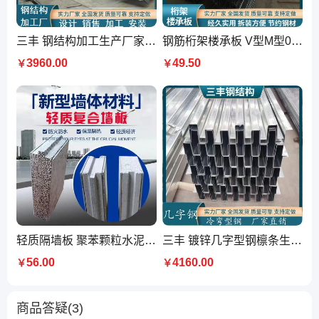
三丰 钢结构加工生产厂家 箱型柱 箱型梁 钢板焊接加工 全国送货上门
钢筋桁架楼承板 V型M型0.5mm厚镀锌底模板 TD型600mm宽现浇承重板
3960.00
49.50
￥
￥
轻质隔墙板 聚苯颗粒水泥发泡 10公分厚硅酸钙复合板
三丰 镀锌几字型钢檩条生产厂家 几字衬檩 支持定制 全国送货上门
56.00
4160.00
￥
￥
商品答疑(3)