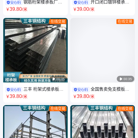
钢筋桁架楼承板厂家
开口闭口镀锌楼承板
钢结构隔层用装配式承重桁架
510型 555型 600型 688型 690
39
.80
39
.00
￥
/米
￥
/米
式楼层板 全国发货
型 750型 915型 1025型
在线交易
在线交易

00:35

00:35
三丰 桁架式楼承板生
全国售卖免支模板楼
产厂家 免支模楼层板 PC桁架
层板 钢筋桁架楼承板生产厂家
39
.80
39
.80
￥
/米
￥
/米
支持定制 全国发货
TD2-70 宽度600mm
在线交易
在线交易