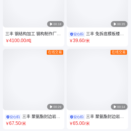

00:18

00:35
三丰 钢结构加工 钢构制作厂家
三丰 免拆底模板楼层
厂房箱型柱制作生产厂家 全国
板 钢筋桁架楼承板 TD3-90
4100
.00
39
.60
￥
/吨
￥
/米
送货上门
HB1-70 可定制 全国送货
在线交易
在线交易

00:29

00:14
三丰 聚氨酯封边岩棉
三丰 聚氨酯封边岩棉
保温板 钢结构厂房外墙复合夹
夹芯板 双企口暗钉式钢结构外
67
.50
65
.00
￥
/米
￥
/米
芯板 全国送货上门
墙保温板 全国送货