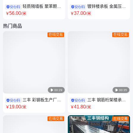
轻质隔墙板 聚苯颗粒
镀锌楼承板 金属压型
水泥发泡 10公分厚硅酸钙复合
承重开口闭口楼层板 YX51-
56
.00
37
.00
￥
/米
￥
/米
板
250-750 YX76-344-688
热门商品
在线交易
在线交易

00:29

00:35
三丰 彩钢板生产厂家
三丰 钢筋桁架楼承板
YX25-205-1025型 840型 750
免拆底模板0.5mm厚镀锌 锌层
19
.00
41
.80
￥
/米
￥
/米
型 900型 支持定制
120克锌 全国送货
在线交易
在线交易