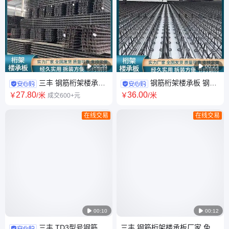

00:36

00:23
三丰 钢筋桁架楼承板
钢筋桁架楼承板 钢结
现浇免拆卸承重板0.5厚镀锌底
构楼层板 TD型号 HB型号 底模
27
.80
36
.00
￥
/米
￥
/米
成交600+元
模板600型楼层板
0.5mm 全国送货上门
在线交易
在线交易

00:10

00:12
三丰 TD3型号钢筋桁
三丰 钢筋桁架楼承板厂家 免拆