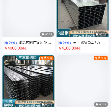

00:29

00:18
钢结构制作安装 钢板
三丰 镀锌C/Z/几字型
激光切割加工 异性钢梁焊接 全
钢檩条生产厂家 Q235B 支持定
4000
.00
4180
.00
￥
/吨
￥
/吨
国发货
制 全国送货上门
在线交易
在线交易

00:16

00:18