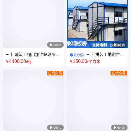

00:25

00:40
三丰 建筑工程用加油站球形网
三丰 拼装工地宿舍岩
架加工厂家 全国发货 可开发票
棉防火二层临建移动彩钢活动
4400
.00
150
.00
￥
/吨
￥
/平方米
支持定制
板房 全国送货上门
在线交易
在线交易

00:40

00:29