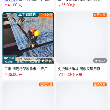
架楼承板 HB1规格楼层板 全国
模桁架楼层板 TD3-70 支持定
41
.00
36
.00
￥
/米
￥
/米
发货 支持定制
制 全国送货
在线交易
在线交易

00:16

00:27
三丰 钢筋桁架楼承板 生产厂家
免浇筑楼承板 阁楼夹层用镀锌
TD2-70 TD3-70 支持定制 全国
钢扣板 免打灰楼层板 支持定制
36
.00
18
.80
￥
/米
￥
/平方米
送货上门
全国送货
在线交易
在线交易