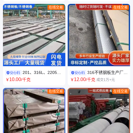
焊管 耐腐蚀
在线交易
在线交易
201、316L、2205白
316不锈钢板生产厂家
钢板厂家 304、321冷轧板 耐
冷轧 热轧 常规板幅 耐酸碱 表
10
.00
12
.00
￥
/千克
￥
/千克
成交1万+元
高温耐腐蚀
面光滑
在线交易
在线交易