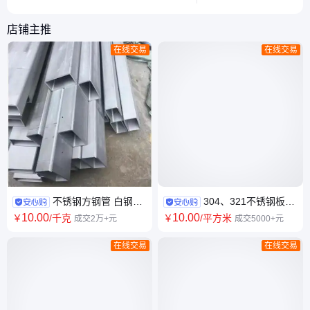
快速掌握角钢选材技巧。
常见误区。
店铺主推
在线交易
在线交易
不锈钢方钢管 白钢管
304、321不锈钢板
方管 油膜拉丝 热钢冷轧板
201、316L、2205不锈钢板材
10
.00
10
.00
￥
/千克
￥
/平方米
成交2万+元
成交5000+元
激光切割 耐酸碱
在线交易
在线交易