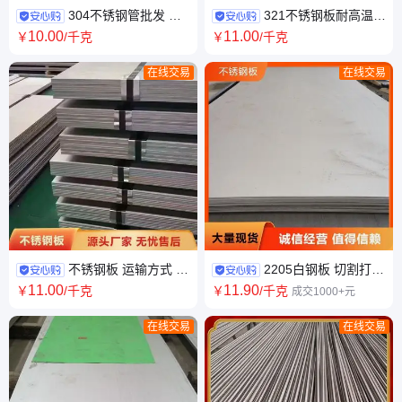
304不锈钢管批发 伸
321不锈钢板耐高温9
长率δ（%） 50 大小口径可选
镍新标开平 表面 热轧 耐酸碱
10
.00
11
.00
￥
/千克
￥
/千克
众诚
表面光滑
在线交易
在线交易
不锈钢板 运输方式 货
2205白钢板 切割打孔
运 加工周期 3-7天 耐酸碱 受理
一体加工 万吨现货 厚度0.5-
11
.00
11
.90
￥
/千克
￥
/千克
成交1000+元
质量异议
6.0mm支持定制
在线交易
在线交易