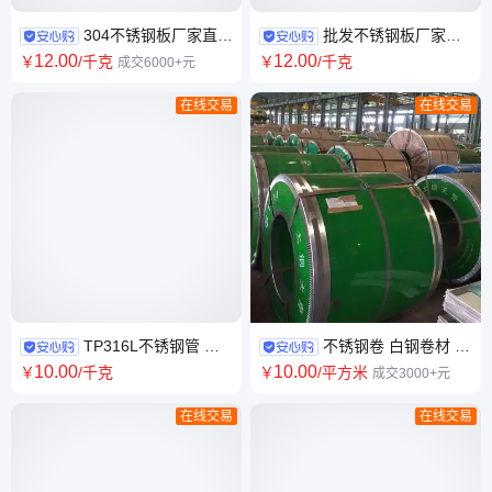
304不锈钢板厂家直供
批发不锈钢板厂家直
厚度0.3mm 名称防腐板 加工定
供 配送服务配送到厂 耐高温 表
12
.00
12
.00
￥
/千克
￥
/千克
成交6000+元
制
面光滑
在线交易
在线交易
TP316L不锈钢管 耐
不锈钢卷 白钢卷材 磨
腐蚀不锈钢管材 31603精密管
砂不锈钢带 抛光镜面钢带耐腐
10
.00
10
.00
￥
/千克
￥
/平方米
成交3000+元
方钢管材
蚀
在线交易
在线交易