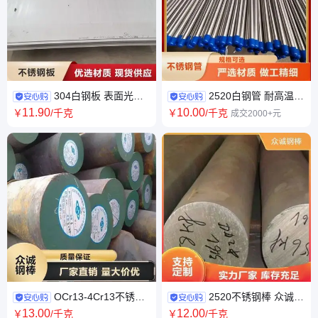
304白钢板 表面光滑
2520白钢管 耐高温耐
激光切割 加工定制 支持配送
磨损可定制 切口平整无毛刺
11
.90
10
.00
￥
/千克
￥
/千克
成交2000+元
OCr13-4Cr13不锈钢
2520不锈钢棒 众诚
棒 可定制切割 汽轮机部件用钢
可配送到厂 大厂料零切销售
13
.00
12
.00
￥
/千克
￥
/千克