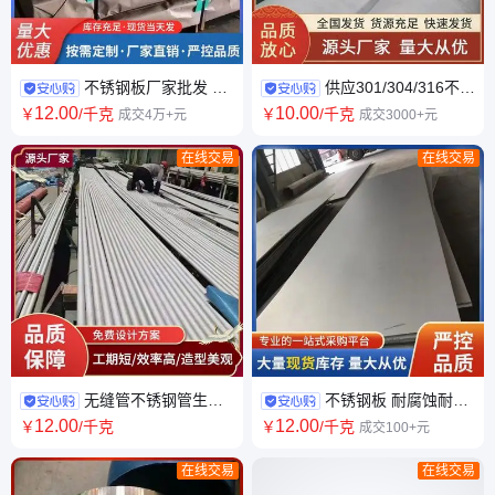
不锈钢板厂家批发 材
供应301/304/316不锈
质201 304 加工定制是 支持配
钢管 小口径薄壁热轧不锈钢无
12
.00
10
.00
￥
/千克
￥
/千克
成交4万+元
成交3000+元
送 激光切割
缝管310s
在线交易
在线交易
无缝管不锈钢管生产
不锈钢板 耐腐蚀耐热
厂家 直径1-500 耐腐蚀 性能好
钢板 配送到厂 不易变形 切面平
12
.00
12
.00
￥
/千克
￥
/千克
成交100+元
整 不易腐蚀
在线交易
在线交易