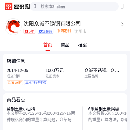
沈阳众诚不锈钢有限公司

来图定制
沈阳市
5年
首页
商品
档案
店铺信息
2014-12-05
1000万元
众诚不锈钢、众
诚、顺通管道、太
成立时间
注册资本
主要品牌
钢 青山 宝钢 德龙
回复及时
真实性已核验
宏旺
商品看点
角钢重量小百科
6米角钢重量揭秘
本文解答20×125×16和200×125×16两
本文解析6米长100×10
种规格角钢的重量计算问题，介绍角钢
的重量计算方法，帮助
重量的简易算法和影响因素，帮助读者
钢重量的核心要点，避