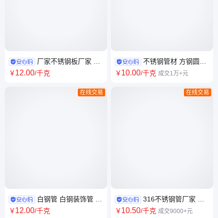
厂家不锈钢板厂家 发
不锈钢管材 方钢圆管
货周期3 运输方式车载 加工定
304 201 301 316无缝管定制加
12
.00
10
.00
￥
/千克
￥
/千克
成交1万+元
制 白钢板
工
在线交易
在线交易
白钢管 白钢装饰管 耐
316不锈钢管厂家 白
腐蚀性能好 304不锈钢管厂家
钢管 201 309 304 310s不锈钢
12
.00
10
.50
￥
/千克
￥
/千克
成交9000+元