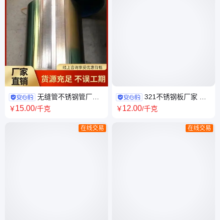
无缝管不锈钢管厂家
321不锈钢板厂家 产
大小口径可选 拉伸、冲压、激
地t太钢 发货快 众诚不锈钢厂家
15
.00
12
.00
￥
/千克
￥
/千克
光切割
在线交易
在线交易