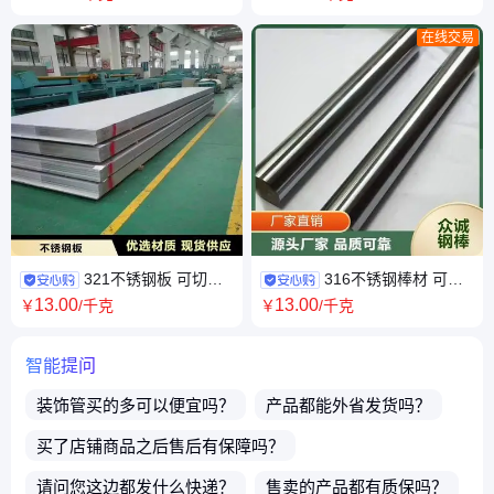
棒
在线交易
321不锈钢板 可切割
316不锈钢棒材 可定
零售图纸加工 超宽幅定做钢板
制切割 汽轮机部件用钢棒 耐腐
13
.00
13
.00
￥
/千克
￥
/千克
2B面厚板
蚀 机械性能强
智能提问
装饰管
买的多可以便宜吗？
产品都能外省发货吗？
买了店铺商品之后售后有保障吗？
请问您这边都发什么快递？
售卖的产品都有质保吗？