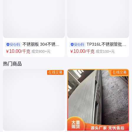
不锈钢板 304不锈钢
TP316L不锈钢管批发
板材 可压花可切割 可折弯白钢
非标定制 支持 定制加工 白钢管
10
.00
10
.00
￥
/千克
￥
/千克
成交800+元
成交100+元
板材
热门商品
在线交易
在线交易