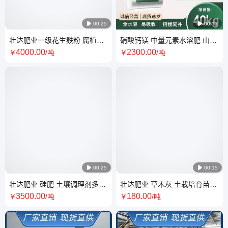

00:25

00:11
壮达肥业一级花生麸粉 腐植酸
硝酸钙镁 中量元素水溶肥 山西
含量80% 广西产 黑色草木灰粉
红星化工中量元素水溶肥 南宁
4000
.00
2300
.00
￥
/吨
￥
/吨
末
仓库现货

00:25

00:15
壮达肥业 硅肥 土壤调理剂多种
壮达肥业 草木灰 土栽培育苗基
营养元素矿物肥调整土壤酸
质园艺种植疏松透气
3500
.00
180
.00
￥
/吨
￥
/吨