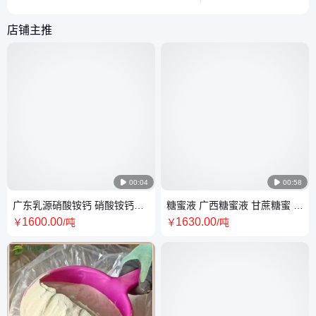
钾，通过物理堵塞和碱性环境破坏虫
成分和实际应用场景，
体，对蚜虫、蜗牛等常见害虫有效，但
识这一传统肥料。
店铺主推
对哺乳动物毒性极低，合理使用安全环
保。

00:04

00:58
广东乳源硝酸铵钙 硝酸铵钙现
糖蜜液 广西糖蜜液 甘蔗糖蜜 饲
货 全水溶硝酸铵钙 打造南宁中
料添加剂 糖蜜液量大从优
1600
.00
1630
.00
￥
/吨
￥
/吨
转仓 农用硝酸铵钙