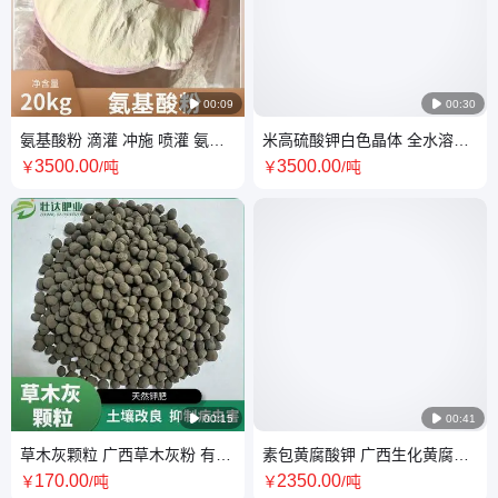

00:09

00:30
氨基酸粉 滴灌 冲施 喷灌 氨基
米高硫酸钾白色晶体 全水溶硫
酸原粉 现货批发 氨基酸粉 复合
酸钾 农业用硫酸钾 量大从优 南
3500
.00
3500
.00
￥
/吨
￥
/吨
氨基酸原粉
宁硫酸钾

00:15

00:41
草木灰颗粒 广西草木灰粉 有机
素包黄腐酸钾 广西生化黄腐酸
肥 柴草烧草木灰 草木灰批发
钾 糖蜜干粉 南宁现货 糖蜜粉
170
.00
2350
.00
￥
/吨
￥
/吨