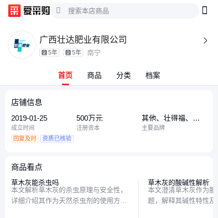
广西壮达肥业有限公司

南宁
5年
5年
首页
商品
分类
档案
店铺信息
2019-01-25
500万元
其他、壮得福、广
西
成立时间
注册资本
主要品牌
回复及时
资质已核验
商品看点
草木灰能杀虫吗
草木灰的酸碱性解析
本文解析草木灰的杀虫原理与安全性，
本文澄清草木灰作为肥
详细介绍其作为天然杀虫剂的使用方法
题，解释其碱性特性及
及注意事项。草木灰主要成分是碳酸
并提供合理使用建议。