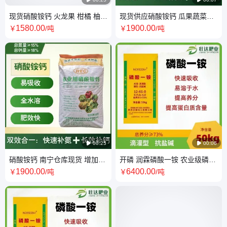
现货硝酸铵钙 火龙果 柑橘 柚子
现货供应硝酸铵钙 瓜果蔬菜用
香蕉适用 全水溶硝酸铵钙 氮钙
硝酸铵钙 钙氮同补 全水溶硝酸
1580
.00
1900
.00
￥
/吨
￥
/吨
同补
铵钙

00:25

00:06
硝酸铵钙 南宁仓库现货 增加土
开磷 润霖磷酸一铵 农业级磷酸
壤养分 白色颗粒全水溶 硝酸铵
一铵 全水溶磷酸一铵 73%磷酸
1900
.00
6400
.00
￥
/吨
￥
/吨
钙
一铵