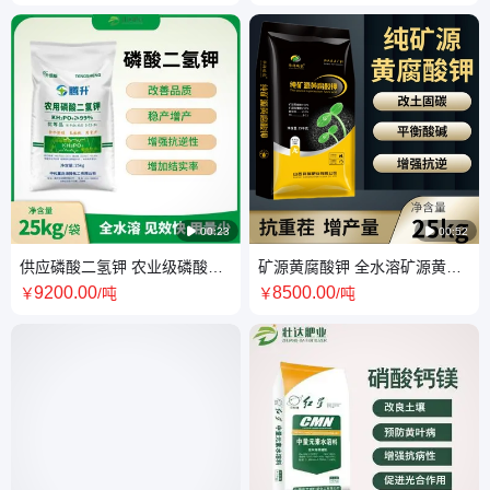
黄腐酸钾原粉

00:23

00:52
供应磷酸二氢钾 农业级磷酸二
矿源黄腐酸钾 全水溶矿源黄腐
氢钾 磷酸二氢钾 98%含量以上
酸钾 生根壮苗 腐殖酸60% 腐殖
9200
.00
8500
.00
￥
/吨
￥
/吨
酸55%