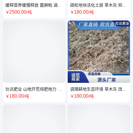
缓释营养缓慢释放 蓖麻粕 涵养
疏松地块活化土层 草木灰 抑制
耕地自然地力 壮达肥业
田间病虫滋生 壮达肥业
2500
.00
180
.00
￥
/吨
￥
/吨
壮达肥业 山地开荒培肥地力 草
调理耕地生态环境 草木灰 改善
木灰 撒施拌土操作简易
泥土板结现状 壮达肥业
180
.00
180
.00
￥
/吨
￥
/吨