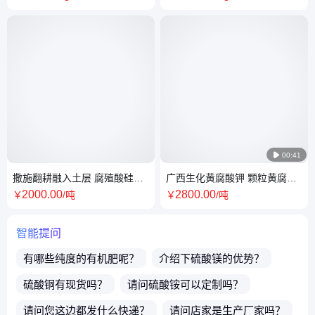
基酸粉

00:41
撒施翻耕融入土层 腐殖酸硅钙
广西生化黄腐酸钾 颗粒黄腐酸
抑制田间杂草滋生 壮达肥业
钾 挤压颗粒黄腐酸钾
2000
.00
2800
.00
￥
/吨
￥
/吨
智能提问
有哪些纯度的
有机肥
呢？
介绍下
硫酸镁
的优势？
硫酸铜
有现货吗？
请问
硫酸铵
可以定制吗？
请问您这边都发什么快递？
请问店家是生产厂家吗？