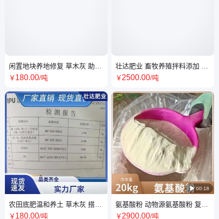
闲置地块养地修复 草木灰 助力
壮达肥业 畜牧养殖拌料添加 蓖
农作物提质量 壮达肥业
麻粕 提升农田透气程度
180
.00
2500
.00
￥
/吨
￥
/吨

00:18
农田底肥温和养土 草木灰 搭配
氨基酸粉 动物源氨基酸粉 复合
农肥调和施用 壮达肥业
氨基酸原粉 农作物水产养殖氨
180
.00
2900
.00
￥
/吨
￥
/吨