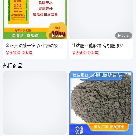

00:25

00:37
金正大磷酸一铵 农业级磷酸一
壮达肥业蓖麻粕 有机肥原料 绿
铵 全水溶磷酸一铵 73%磷酸一
色种植专用 用途广泛
6400
.00
2500
.00
￥
/吨
￥
/吨
铵 工业一铵
热门商品