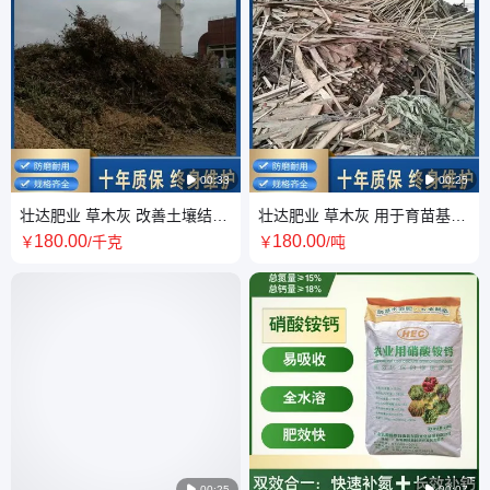

00:33

00:25
壮达肥业 草木灰 改善土壤结构
壮达肥业 草木灰 用于育苗基质
高钾肥 花卉蔬菜用
行业增加透气性
180
.00
180
.00
￥
/千克
￥
/吨

00:25

00:07