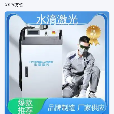
￥
5
.70
万
/套