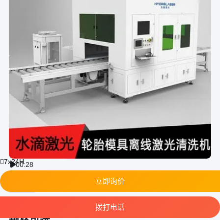
7x24H
00:28

在线交易
立即询价
水滴 激光除锈设备 自动生成清洗路径 多种
拨打电话
规格可选