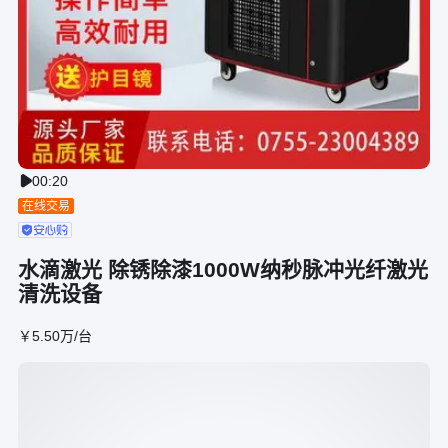
00:20

在线交易
水滴激光 除锈除漆1000W纳秒脉冲光纤激光
清洗设备
￥
5
.50
万
/台