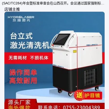
(SAC/TC284)年会暨标准审查会在山西召开。会议通过国家强制标准
GB 44703—2024《光辐射安全通用要求》，将于2026年10月1日正式
店铺主推
实施，旨在应对日益普及的