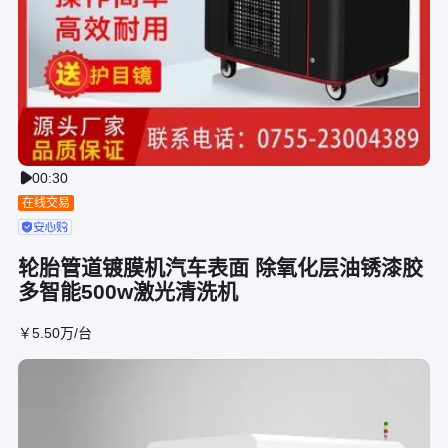
00:30

在线交易
轮胎管道镀膜机汽车表面 除氧化层油锈漆胶
多智能500w激光清洗机
￥
5
.50
万
/台