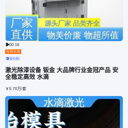
00:16

在线交易
激光除漆设备 钣金 大品牌行业金冠产品 安
全稳定高效 水滴
￥
5
.70
万
/套