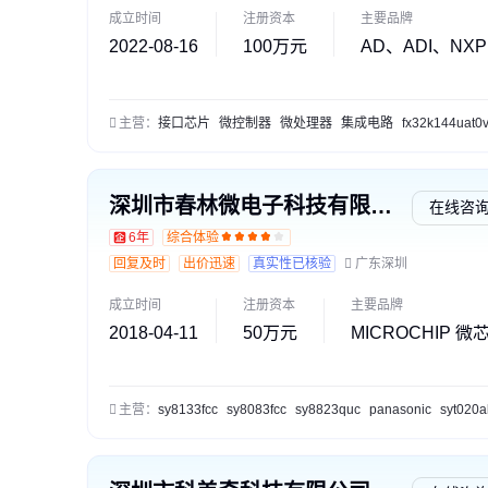
成立时间
注册资本
主要品牌
2022-08-16
100万元
AD、ADI、NXP
主营：
接口芯片
微控制器
微处理器
集成电路
fx32k144uat0vl
深圳市春林微电子科技有限公司
在线咨
6年
综合体验
回复及时
出价迅速
真实性已核验
广东深圳
成立时间
注册资本
主要品牌
2018-04-11
50万元
MICROCHIP 
主营：
sy8133fcc
sy8083fcc
sy8823quc
panasonic
syt020a