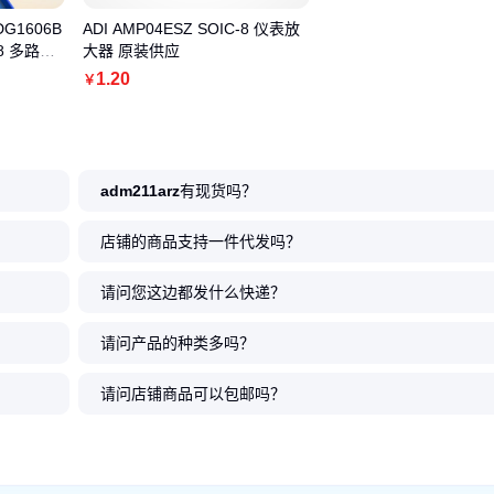
DG1606B
ADI AMP04ESZ SOIC-8 仪表放
28 多路复
大器 原装供应
1
.20
￥
adm211arz
有现货吗？
店铺的商品支持一件代发吗？
请问您这边都发什么快递？
请问产品的种类多吗？
请问店铺商品可以包邮吗？