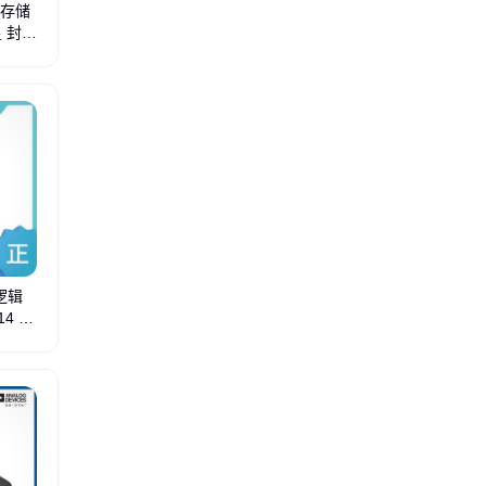
4 存储
星 封装
德诺
电源芯片
国产芯片
用逻辑
14 批
钟和计时器
存储器
光电子
传感器
放大器
NCE
TI
ST
GD
MICRON
MAXIM