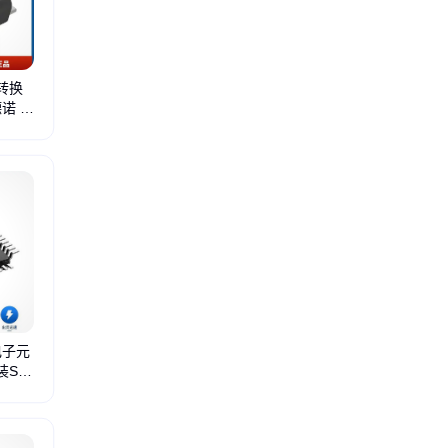
数转换
德诺 封
 电子元
装SO
tle4279g?
单片机
比较器
sy8163fcc
sy7066qmc
存储器
ps2701a-1
触发器