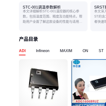
STC-001调温参数解析
SRS
本文详细解析STC-001温控器的核心参
本文深
数，包括温度范围、精度及功能特点，帮
ST的
助用户全面了解这款设备的性能与适用场
者快速
景。
中的作
产品目录
ADI
Infineon
MAXIM
ON
ST