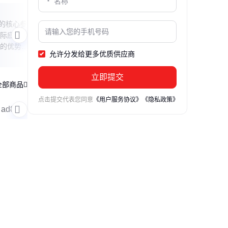
Inconel600档次解析
AD7
0的核心参
本文深入解析Inconel600合金的档次定位
本文深
际应用场
及其在国内的对应材质，帮助读者全面了
设计
的优势与
解这种高性能镍基合金的特性和应用场
这颗
允许分发给更多优质供应商
景。
准信
点。
立即提交
全部商品
点击提交代表您同意
《用户服务协议》
《隐私政策》
ad8001arz
ad8029arz
ad8031brz
ad8033arz