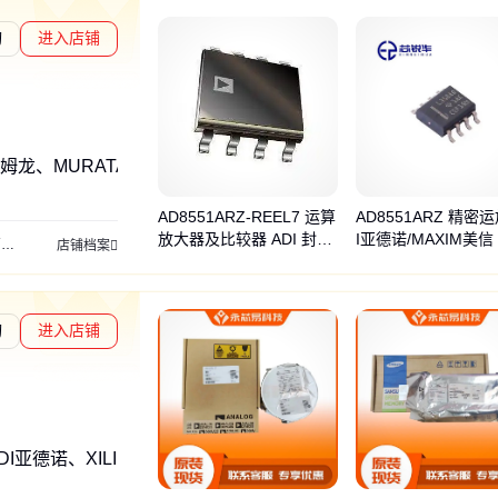
询
进入店铺
姆龙、MURATA
AD8551ARZ-REEL7 运算
AD8551ARZ 精密运
放大器及比较器 ADI 封装
I亚德诺/MAXIM美信 
管
IGBT
贴片电容
店铺档案
SOP8
8 25/26+
询
进入店铺
通过深度核验
DI亚德诺、XILINX赛灵思