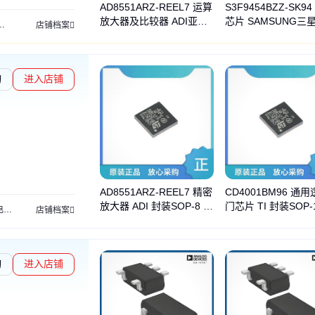
AD8551ARZ-REEL7 运算
S3F9454BZZ-SK9
放大器及比较器 ADI亚德
芯片 SAMSUNG三
恩智浦
数字信号处理器
中科芯
接口芯片
TI德州仪器
存储芯片
赛灵思
ADI亚
店铺档案
诺 封装SOP8 批号25+
SOP20
询
进入店铺
AD8551ARZ-REEL7 精密
CD4001BM96 通
放大器 ADI 封装SOP-8 批
门芯片 TI 封装SOP-
理芯片
单片机
模拟芯片
集成电路
滤波器
处理器及微控制器
逻辑芯片
时
店铺档案
次23+
次23+
询
进入店铺