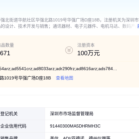
北街道华航社区华强北路1019号华强广场D座18B，注册机关为深圳
品的设计、技术开发与销售；通讯器材、电子元器件、电机马达、数码产
的销售；数码产品及配件的技术开发与销售；影音设备的技术开发与销售
子商务；国内贸易（不含专营、专控、专卖商品）；从事货物及技术进出
项目须取得许可后方可经营）^
商品数量
注册资本
671
100万元
ad8551arz;lm4030cmf;ad8048arz;ad8554arz;ad5541crz;ad8033arz;adr290frz;ad8616arz;ads7844eb;ad5541brz;adr435brz;ad8029arz;ad8001arz;adr293erz;ad604arsz;ad8606arz;ad8031brz;adm708arz;ST;TI;Infineon;ADI;ON;MAXIM
019号华强广场D座18B
查看地图
登记机关
深圳市市场监督管理局
企业信用代码
91440300MA5DHRMH3C
销售品牌
美信、ADI/亚德诺、德州仪器等