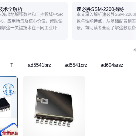
T技术全解析
速必胜SSM-2200揭秘
入浅出地解释数控和工控领域中SR
本文深入解析速必胜SSM-220
含义、应用场景及核心价值，帮助读
数与性能特点，从基础配置到实
理解这一关键技术在不同工业环境
景，帮助读者全面了解这款设备
用差异。
适用性。
TI
ad5541brz
ad5541crz
ad604arsz