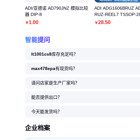
ADI/亚德诺 AD790JNZ 模拟比较
ADI ADG1606BRUZ A
器 DIP-8
RUZ-REEL7 TSSOP-
用开关
1
.00
28
.50
￥
￥
智能提问
lt1001cs8
库存充足吗？
max478epa
有现货吗？
请问店家是生产厂家吗？
能否提供出口？
今天能发货吗？
企业档案