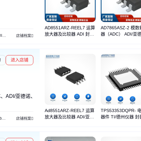
AD8551ARZ-REEL7 运算
AD7865ASZ-2 模
放大器及比较器 ADI 封装
器（ADC） ADI/亚
lt
电源管理芯片
店铺档案
SOP8 批号21+
装QFP44 批次22+
询
进入店铺
微芯、ADI/亚德诺、德州仪器
Ad8551ARZ-REEL7 运算
TPS53353DQPR-
放大器及比较器 ADI/亚德
器件 TI/德州仪器 封
bc
lt3092edd
sy8153fcc
ip101a-lf
ee-sx1140
m23636-15
转换器
sy8035dbc
店铺档案
诺 封装SOP-8 批号19+
N22 批号19+