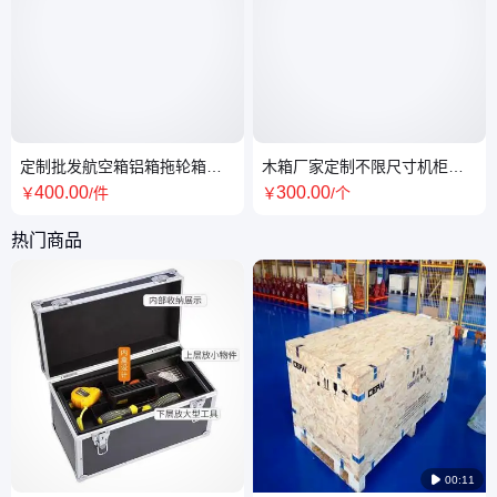
定制批发航空箱铝箱拖轮箱拉
木箱厂家定制不限尺寸机柜包
杆箱仪器箱多层防火板合金包
装箱出口木箱钢带箱免熏蒸木
400
.00
300
.00
￥
/件
￥
/个
角耐撞摔
箱钢边箱
热门商品

00:11