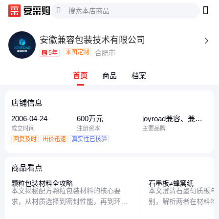
安徽兼容包装技术有限公司

来图定制
合肥市
5年
首页
商品
档案
店铺信息
2006-04-24
600万元
joyroad兼容、兼
容、joyroad兼容包
成立时间
注册资本
主要品牌
装
回复及时
出价迅速
真实性已核验
商品看点
颗粒包装材料全攻略
石墨板≠蜂窝纸
本文揭秘配方颗粒包装材料的核心要
本文澄清石墨匀质板与
求，从材质选择到密封性能，再到环保
别，解析两者在材料特
考量，带你全面了解如何为颗粒产品挑
性能表现上的差异，帮