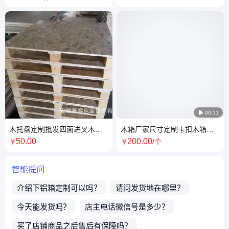
不限尺寸

00:11
木托盘定制批发四面进叉木托
木箱厂家尺寸定制卡扣木箱可
盘设备存放托盘货物运输托盘
拆卸折叠拆装便捷出口木箱免
50
.00
200
.00
￥
￥
/个
量大从优
熏蒸木箱
智能提问
介绍下
铝箱定制
可以吗？
请问发货地在哪里？
今天能发货吗？
店主电话微信号是多少？
买了店铺商品之后售后有保障吗？