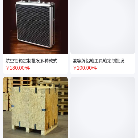
航空铝箱定制批发多种款式工
兼容牌铝箱工具箱定制批发尺
具箱密码箱精密设备包装
寸任选电工手提箱维修工具 箱
180
.00
100
.00
￥
/件
￥
/件