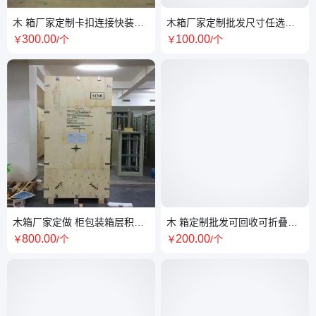
木 箱厂家定制卡扣连接快装箱
木箱厂家定制批发尺寸任选出
免熏蒸木箱卡扣箱
口钢边箱免熏蒸钢带箱
300
.00
100
.00
￥
/个
￥
/个
木箱厂家定做 柜包装箱层积板
木 箱定制批发可回收可折叠可
卡扣箱出口免熏蒸
堆叠重复使用 免熏蒸木箱
800
.00
200
.00
￥
/个
￥
/个