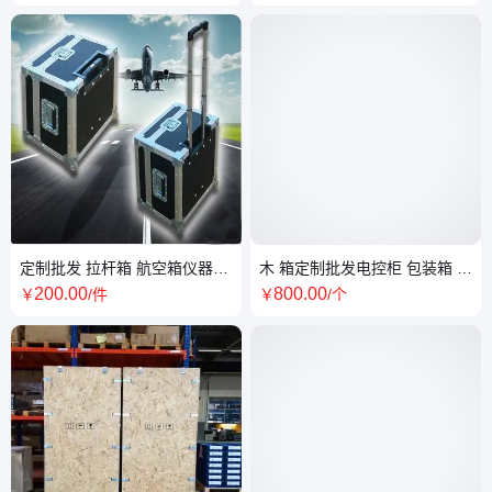
可选材料
定制批发 拉杆箱 航空箱仪器箱
木 箱定制批发电控柜 包装箱 免
任意尺寸 设备包装箱
熏蒸木箱 周转箱
200
.00
800
.00
￥
/件
￥
/个