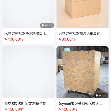

00:11
木箱定制批发快装箱出口木箱
纸箱定制批发物流纸箱周转箱
包装箱免熏蒸可拆卸
设备包装箱出口纸箱蜂窝纸箱
400
.00
30
.00
￥
/个
￥
/个
尺寸任选

00:11
航空箱铝箱厂家定制舞台设备
Joyroad兼容卡扣式木箱 机械
箱拖轮箱演出设备箱乐器铝箱
设备包装 可定制重复使用
400
.00
400
.00
￥
/件
￥
/个