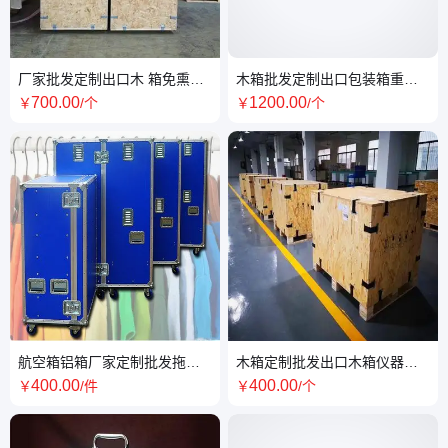
厂家批发定制出口木 箱免熏蒸
木箱批发定制出口包装箱重型
木箱银色镀锌钢卡扣箱设备包
包装木箱周转箱
700
.00
1200
.00
￥
/个
￥
/个
装箱
航空箱铝箱厂家定制批发拖轮
木箱定制批发出口木箱仪器包
箱设备包装箱多彩面板不限尺
装箱周转箱 卡扣式
400
.00
400
.00
￥
/件
￥
/个
寸