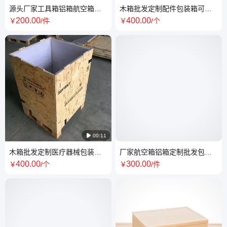
源头厂家工具箱铝箱航空箱定
木箱批发定制配件包装箱可堆
制批发仪器仪表箱出口铝箱航
叠可拆卸出口木箱免熏蒸木箱
200
.00
400
.00
￥
/件
￥
/个
空箱拉杆箱
卡扣箱

00:11
木箱批发定制医疗器械包装箱
厂家航空箱铝箱定制批发包装
出口木箱免熏蒸木箱可内贴减
工具拉杆箱出口
400
.00
300
.00
￥
/个
￥
/件
震珍珠棉