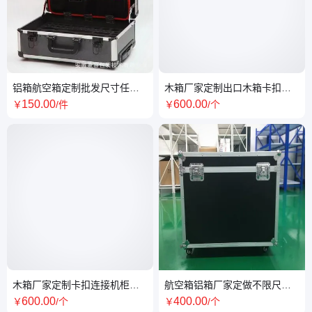
铝箱航空箱定制批发尺寸任选
木箱厂家定制出口木箱卡扣连
工具箱出口铝 箱手提/拉杆箱
接拆装便捷卡扣免熏蒸木 箱
150
.00
600
.00
￥
/件
￥
/个
木箱厂家定制卡扣连接机柜包
航空箱铝箱厂家定做不限尺寸
装出口免熏蒸品质保证
来图加工颜色可选可定制内衬
600
.00
400
.00
￥
/个
￥
/个