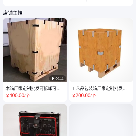
选合适的包装材料。
这两种常见材料。
店铺主推

00:11
木箱厂家定制批发可拆卸可折
工艺品包装箱厂家定制批发出
叠出口木箱免熏蒸木箱拆装便
口木箱箱免熏蒸镀锌钢卡扣
400
.00
200
.00
￥
/个
￥
/个
捷卡扣箱