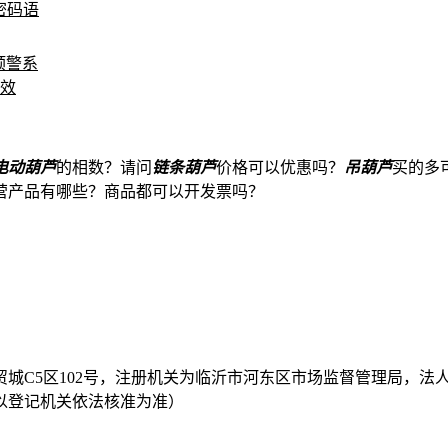
密码语
预警系
效
电动葫芦
的相数？
请问
链条葫芦
价格可以优惠吗？
吊葫芦
买的多
营产品有哪些？
商品都可以开发票吗？
城C5区102号，注册机关为临沂市河东区市场监督管理局，法
以登记机关依法核准为准）