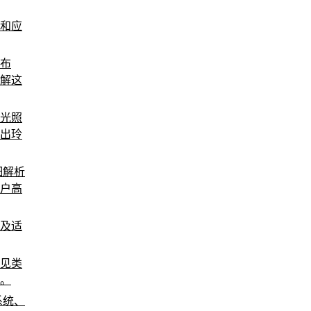
和应
布
解这
光照
出玲
细解析
户高
点及适
见类
。
系统、