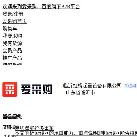
欢迎来到爱采购，百度旗下B2B平台
登录/注册
爱采购首页
购物车
我要采购
我有货源
会员产品
推广产品
建议反馈
注册开店
7x24
临沂虹桥起重设备有限公司
山东省临沂市
店铺首页
留言问价
商品看点
供应商品
店铺档案
紧线器能拉多重车
本文解析紧线器的承重能力，重点说明2吨紧线器能否拉
联系我们