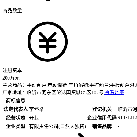
商品数量
-
注册资本
200万元
主营商品：
手动葫芦;电动倒链;羊角吊钩;手拉葫芦;手板葫芦;机
厂家地址：
临沂市河东区伦达国贸城C5区102号
查看地图
-
商标信息
法定代表人
李怀举
登记机关
临沂市
913713
经营状态
开业
企业信用代码
-
企业类型
有限责任公司(自然人独资)
销售品牌