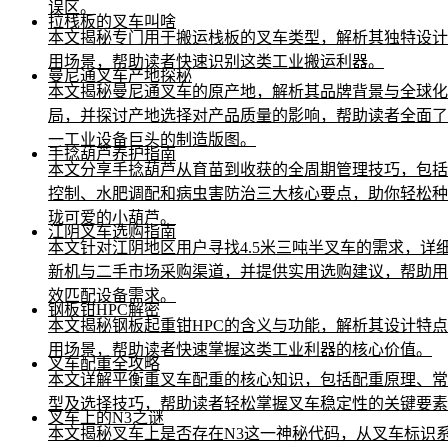
误区。
拉栈板的叉车叫啥
本文揭秘专门用于搬运栈板的叉车类型，解析其独特设计
用场景，帮助读者快速识别这类工业搬运利器。
曼尼通叉车产地探秘
本文揭秘曼尼通叉车的原产地，解析其品牌背景与全球化
局，并探讨产地选择对产品质量的影响，帮助读者全面了
一工业设备巨头的制造版图。
手捻葫芦养护指南
本文分享手捻葫芦从育苗到收获的全周期管理技巧，包括
控制、水肥调配和病虫害防治三大核心要点，助你轻松种
珑可爱的小葫芦。
江阴叉车选购指南
本文针对江阴地区用户寻找4.5米三吨半叉车的需求，详
新机与二手市场采购渠道，并提供实用选购建议，帮助用
效匹配设备需求。
钢板钳HPC解密
本文揭秘钢板起重钳HPC的含义与功能，解析其设计特
用场景，帮助读者快速掌握这类工业利器的核心价值。
叉车配重全攻略
本文详解平衡重叉车配重的核心知识，包括配重原理、常
型及选择技巧，帮助读者轻松掌握叉车稳定性的关键要素
叉车上的N3之谜
本文揭秘叉车上是否存在N3这一神秘代码，从叉车标识