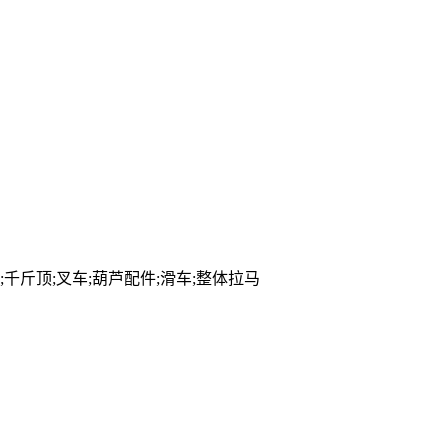
千斤顶;叉车;葫芦配件;滑车;整体拉马