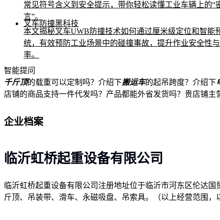
常见符号含义到安全提示，带你轻松读懂工业车辆上的“
言”。
叉车防撞黑科技
本文揭秘叉车UWB防撞技术如何通过厘米级定位和智能
统，有效预防工业场景中的碰撞事故，提升作业安全性与
率。
智能提问
千斤顶
的载重可以定制吗？
介绍下
搬运车
的起吊跨度？
介绍下
店铺的商品支持一件代发吗？
产品都能外省发货吗？
贵店铺主
企业档案
临沂虹桥起重设备有限公司
临沂虹桥起重设备有限公司注册地址位于临沂市河东区伦达国贸
斤顶、吊装带、滑车、永磁吸盘、吊索具。（以上经营范围，