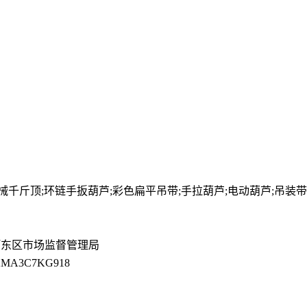
械千斤顶;环链手扳葫芦;彩色扁平吊带;手拉葫芦;电动葫芦;吊装带;
河东区市场监督管理局
12MA3C7KG918