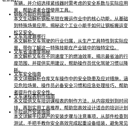
车辆，并介绍选择紧线器时需考虑的安全系数与实际应用
景，帮助读者合理使用工具。
钢板吊钳妙用指南
本文生动解析钢板吊钳在搬运作业中的核心功能，从基础
到特殊场景应用，揭秘这个工业小能手如何让钢板搬运变
松又安全。
叉车驾驶算哪行
本文解析叉车驾驶的行业归属，从生产工具特性到实际应
景，带你了解这一特殊技能在产业链中的独特定位。
叉车省油速度揭秘
本文解析叉车在不同速度下的燃油效率，揭示最省油的行
度范围，并提供实用建议，帮助操作员优化驾驶习惯以降
耗。
叉车安全指南
本文详细解析仓库叉车操作中的安全隐患及应对措施，涵
见危险场景、操作员必备安全习惯和应急处理技巧，帮助
者提升作业安全性。
叉车课程表制作指南
本文提供叉车培训课程表的制作方法，从内容规划到时间
排，再到实用工具推荐，帮助您高效设计适合的培训计划
手拉葫芦安装指南
本文详解手拉葫芦的安装步骤与注意事项，从部件检查到
测试，手把手教你安全高效完成起重设备组装，避免常见