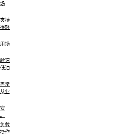
场
夹持
得轻
用场
驶速
低油
盖常
从业
安
。
负载
操作