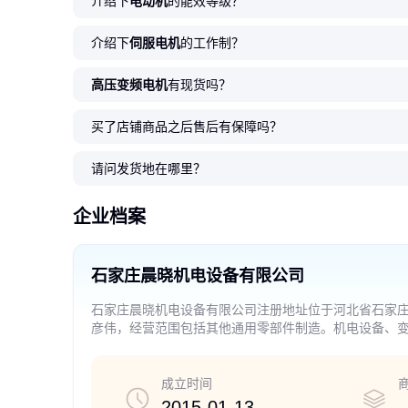
介绍下
电动机
的能效等级？
介绍下
伺服电机
的工作制？
高压变频电机
有现货吗？
买了店铺商品之后售后有保障吗？
请问发货地在哪里？
企业档案
石家庄晨晓机电设备有限公司
石家庄晨晓机电设备有限公司注册地址位于河北省石家
彦伟，经营范围包括其他通用零部件制造。机电设备、
备、化工设备、医疗器械、电线电缆、铁路运输设备、
前置审批及政府禁止限制事项）、销售、维修；机电设
除外）、石油钻采专用设备、化工设备拆除（爆破器材
成立时间
准的项目，经相关部门批准后方可开展经营活动）
2015-01-13
-