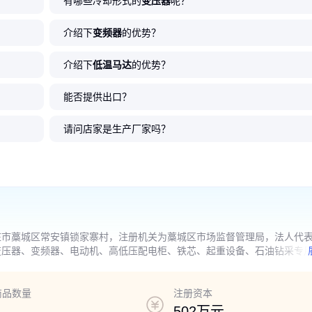
有哪些冷却形式的
变压器
呢？
介绍下
变频器
的优势？
介绍下
低温马达
的优势？
能否提供出口？
请问店家是生产厂家吗？
庄市藁城区常安镇锁家寨村，注册机关为藁城区市场监督管理局，法人代
变压器、变频器、电动机、高低压配电柜、铁芯、起重设备、石油钻采专
电力设施、制冷设备、通讯设备、建筑工程机械设备、农用机械设备生产
备安装工程（汽车除外）、钢结构工程、水电暖安装工程施工；机电设备
除外）；建筑物拆除（爆破除外）；生产性废旧金属回收、批发。（依法
商品数量
注册资本
502万元