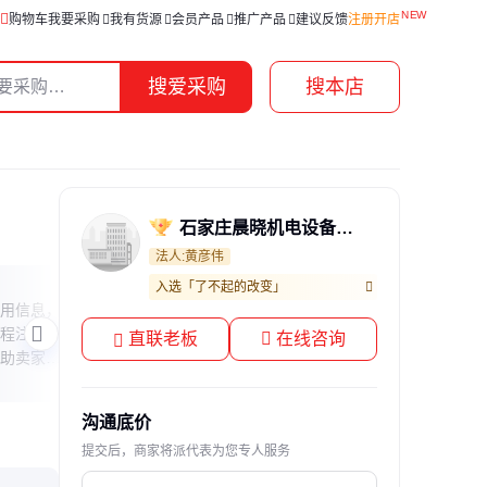
购物车
我要采购
我有货源
会员产品
推广产品
建议反馈
注册开店
搜爱采购
搜本店
石家庄晨晓机电设备有限公司
法人:黄彦伟
入选「了不起的改变」
风力发电机的秘密
爱信
用信息，
本文揭秘风力发电机的核心构造和工作原
本文
程注意事
理，从叶片设计到能量转换，带你了解绿
球化
直联老板
在线咨询
助卖家高
色能源背后的科技魅力。
了解
沟通底价
提交后，商家将派代表为您专人服务