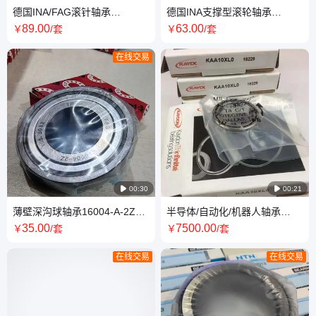
德国INA/FAG滚针轴承
德国INA支撑型滚轮轴承
RNA6905-XL RNA6903-XL 单
NATR17UU NATR6 NATR8轴
89
.00
63
.00
￥
/套
￥
/套
列滚动体 带油槽油孔
向引导 两侧密封
在线交易

00:30

00:21
薄壁深沟球轴承16004-A-2Z
半导体/自动化/机器人轴承
16002-A-2Z-C3 双面铁密封 德
JA025CP3 KAA10XL0 美国
35
.00
7500
.00
￥
/套
￥
/套
国FAG进口
在线交易
在线交易