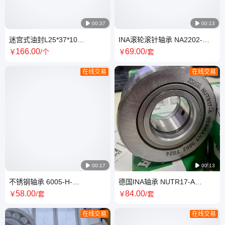

00:37

00:13
迷宫式油封L25*37*10
INA滚轮滚针轴承 NA2202-
L20*28*10 德国原装GMN 高性
2RSR NA2204-2RSR 唇式密封
166
.00
69
.00
￥
/个
￥
/套
能
德国进口
在线交易
在线交易

00:17

00:13
不锈钢轴承 6005-H-
德国INA轴承 NUTR17-A
20T1XBDDU (SS6005DD) 日
NUTR30-A支撑型滚轮满装滚
58
.00
84
.00
￥
/套
￥
/套
本NSK 适用于喷淋设备
子 可承受高负载
在线交易
在线交易