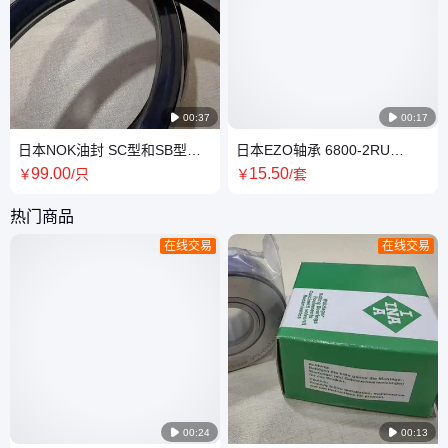

00:37

00:17
日本NOK油封 SC型和SB型
日本EZO轴承 6800-2RU
AB5113EO/AB5133EO/AB5138EO
6801-2RU 非接触时密封 全新
99
.00
15
.50
￥
/只
￥
/套
用于无尘场合
原装
热门商品
在线交易
在线交易

00:24

00:13