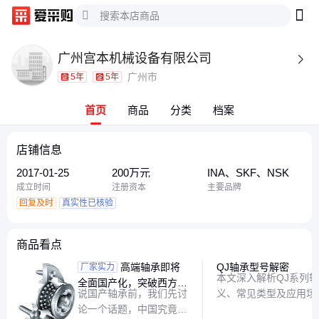
广州宫本机械设备有限公司

广州市
5年
5年
首页
商品
分类
档案
店铺信息
2017-01-25
200万元
INA、SKF、NSK
成立时间
注册资本
主要品牌
回复及时
真实性已核验
商品看点
高端轴承即将
QJ轴承型号解密
厂家实力
本文深入解析QJ系列
全面国产化，突破西方封
说国产轴承前，我们先讨
义、常见类型及应用场
锁
论一个话题，中国究竟强
速掌握这一精密零件的