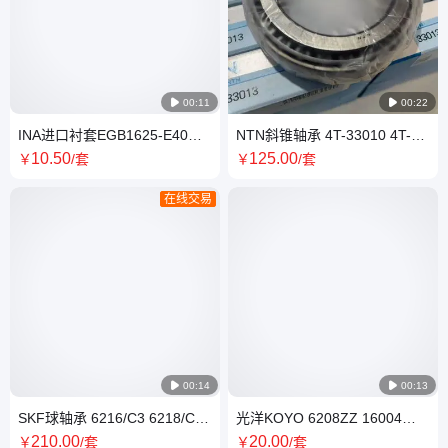

00:11

00:22
INA进口衬套EGB1625-E40
NTN斜锥轴承 4T-33010 4T-
EGB1615-E40 免维护 工作温
33012 4T-33014 日本进口 可
10
.50
125
.00
￥
/套
￥
/套
度-200°-280°
分离
在线交易

00:14

00:13
SKF球轴承 6216/C3 6218/C3
光洋KOYO 6208ZZ 16004
6220/C3 深沟滚道 C3游隙 适
16008轴承 宫本机械现货库存
210
.00
20
.00
￥
/套
￥
/套