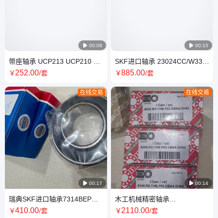

00:08

00:15
带座轴承 UCP213 UCP210 瑞
SKF进口轴承 23024CC/W33
典SKF 适用于风机 P型座
23028CC/W33 双排滚子 全新
252
.00
885
.00
￥
/套
￥
/套
原装
在线交易
在线交易

00:17

00:14
瑞典SKF进口轴承7314BEP
木工机械精密轴承
6314-2Z/C3 5310 C3 空压机轴
H7009.C.T.2RSZ.P4.UL 德国
410
.00
2110
.00
￥
/套
￥
/套