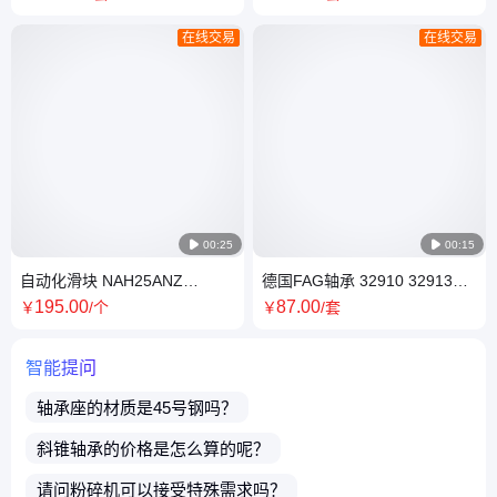
用于船舶机械
在线交易
在线交易

00:25

00:15
自动化滑块 NAH25ANZ
德国FAG轴承 32910 32913
NAH30ANZ NAH35ANZ 日本
32915 圆锥滚子 轴向和径向承
195
.00
87
.00
￥
/个
￥
/套
NSK
载能力高
智能提问
轴承座
的材质是45号钢吗？
斜锥轴承
的价格是怎么算的呢？
请问
粉碎机
可以接受特殊需求吗？