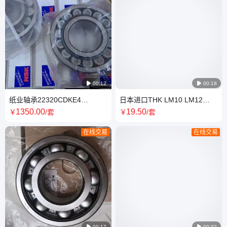

00:12

00:18
纸业轴承22320CDKE4
日本进口THK LM10 LM12
23130CA 钢/铜保持架 日本
LM13 直线轴承 高转速 低噪音
1350
.00
19
.50
￥
/套
￥
/套
NSK原厂进口
在线交易
在线交易

00:17

00:32