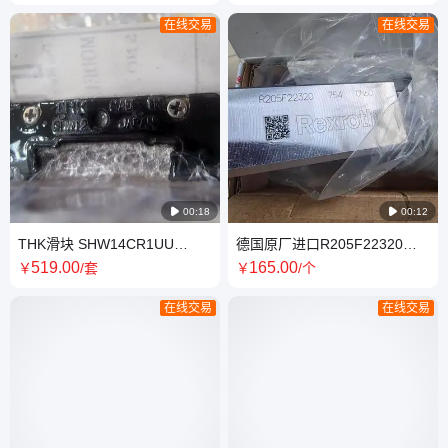
承
IBC 带密封 高精度
在线交易
在线交易

00:18

00:12
THK滑块 SHW14CR1UU
德国原厂进口R205F22320
SHW17CA1 带法兰 高负载 日
R205A21320 力士乐滑块
519
.00
165
.00
￥
/套
￥
/个
本原装进口
Rexroth 高负载
在线交易
在线交易