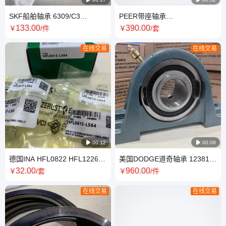
SKF船舶轴承 6309/C3
PEER带座轴承
6310/C3 6312/C3 噪音低 支撑
UKP213+H2313 UCP210农业
133
.00
390
.00
￥
/件
￥
/套
力大
机械专用 蓝色耐磨
在线交易
在线交易

00:12

00:08
德国INA HFL0822 HFL1226
美国DODGE道奇轴承 123814
HFL1022单向滚针离合器轴承
P2B-SC-108 P2B-DL-111 英制
32
.00
960
.00
￥
/套
￥
/件
轴承座
在线交易
在线交易