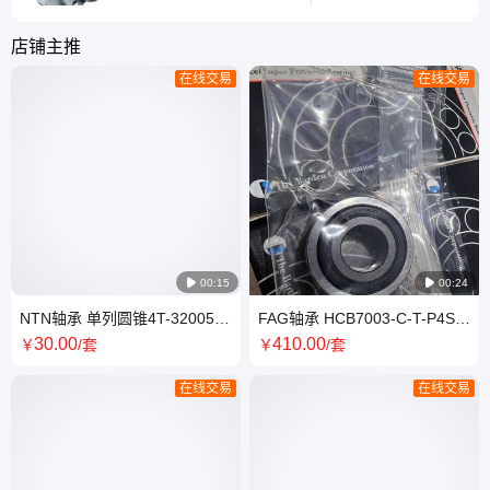
大吗？答案是非常强大，
选购时的常见误区。
但又不强大。 就以轴承
店铺主推
领域为例，中国无疑是超
在线交易
在线交易
级轴承大国，据2014年
数据统计，中国轴承产量
已经达到196亿套，当位
居世界第三位。而且精度
极高，中国生产的最小轴
承直径为0.6

00:15

00:24
NTN轴承 单列圆锥4T-32005X
FAG轴承 HCB7003-C-T-P4S-
4T-32006X 斜锥滚子 原厂进口
UL 高速角接触球 陶瓷求 带密
30
.00
410
.00
￥
/套
￥
/套
封
在线交易
在线交易