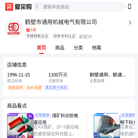
鹤壁市通用机械电气有限公司

5年
专精特新企业
持有专利认证
鹤壁市
首页
商品
分类
档案
店铺信息
1996-11-15
1100万元
鹤壁通用、鹤通、
河南鹤壁
成立时间
注册资本
主要品牌
回复及时
出价迅速
真实性已核验
商品看点
煤矿料仓防堵
化工原
应用案例
应用案例
塞应用
畅下料方
在XX煤矿，ZF-5振动电
在某化工
机被安装在料仓壁上，通
电机被用


5
5