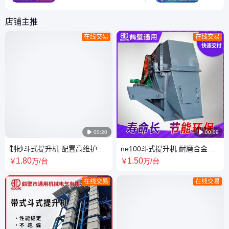
过其强大的激振力，有效
装置。由
防止了煤炭在料仓中的堵
能够确保
店铺主推
塞。该设备的使用大大提
畅下料，
在线交易
在线交易
高了煤矿的生产效率，减
塞而导致
少了人工清理料仓的频
不仅提高
率，为煤矿的安全高效运
降低了设
营提供了有力保障。

00:20

00:09
制砂斗式提升机 配置高维护省
ne100斗式提升机 耐磨合金钢
心ne150提升机 板链斗提机
链轮坚固耐用制砂斗提机
1
.80
1
.50
￥
万
/台
￥
万
/台
在线交易
在线交易