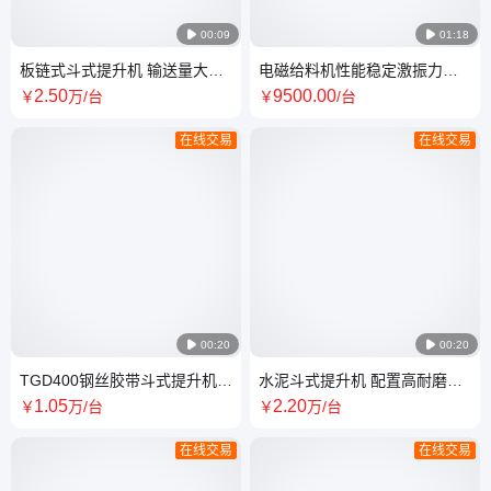

00:09

01:18
板链式斗式提升机 输送量大维
电磁给料机性能稳定激振力强
护简单不漏粉 NSE300砂浆提
噪音小防堵塞料仓GZ8振动布
2
.50
9500
.00
￥
万
/台
￥
/台
升机
料器
在线交易
在线交易

00:20

00:20
TGD400钢丝胶带斗式提升机抗
水泥斗式提升机 配置高耐磨料
拉强度高维修少建材斗提机
斗板链斗提机 提升机NE200
1
.05
2
.20
￥
万
/台
￥
万
/台
在线交易
在线交易