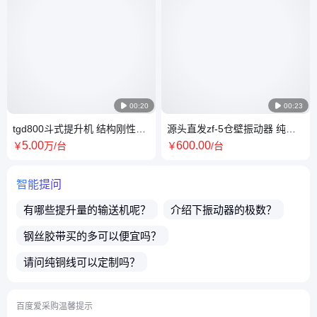

00:20

00:23
tgd800斗式提升机 结构刚性强
源头直发zf-5仓壁振动器 纯铜
性能稳定噪音小沙子斗提机
线圈 维护少 电厂煤矿专用料仓
5
.00
600
.00
￥
万
/台
￥
/台
防堵装置
智能提问
有哪些提升量的
输送机
呢？
介绍下
振动器
的极数？
钢丝胶带
买的多可以便宜吗？
请问
纯铜线
可以定制吗？
请问
提升设备
价格可以优惠吗？
百度爱采购温馨提示
店主电话微信号是多少？
请问产品的种类多吗？