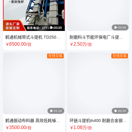

00:20

00:09
鹤通机械带式斗提机 TD250提
耐磨料斗节能环保电厂斗提机
升机 运行稳定维护少斗式提升
板链斗式提升机ne300
6500
.00
2
.50
￥
/台
￥
万
/台
机
在线交易
在线交易

01:18

00:20
鹤通振动布料器 高效低耗噪音
环链斗提机th400 耐磨合金钢链
小煤炭震动给料机
轮寿命长化工斗式提升机
3500
.00
1
.08
￥
/台
￥
万
/台