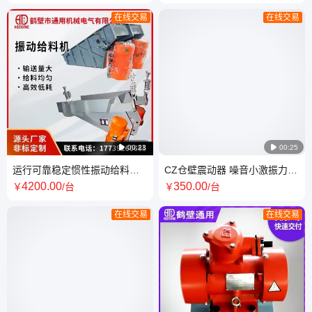
在线交易
在线交易

00:23

00:25
运行可靠稳定惯性振动给料机
CZ仓壁震动器 噪音小激振力可
鹤通粮食电机震动喂料器
调整水泥厂料仓振打器
4200
.00
350
.00
￥
/台
￥
/台
在线交易
在线交易