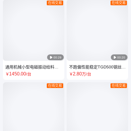
在线交易
在线交易

00:29

00:20
通用机械小型电磁振动给料机
不跑偏性能稳定TGD500钢丝胶
gz1纯无氧杆铜线 寿命长砂石
带提升机不漏料节能环保皮带
1450
.00
2
.80
￥
/台
￥
万
/台
喂料机
斗提机
在线交易
在线交易