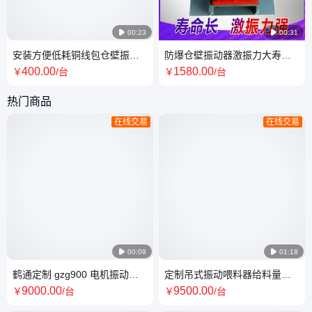

00:23

00:31
安装方便低耗铜线包仓壁振动
防爆仓壁振动器激振力大寿命
器 激振力可调节煤仓振打器
长性能稳定ZFB6料仓下料防闭
400
.00
1580
.00
￥
/台
￥
/台
塞装置
热门商品
在线交易
在线交易

00:09

01:18
鹤通定制 gzg900 电机振动给
定制吊式振动喂料器给料量大
料机 高质量转子 寿命长 矿山电
纯铜线包电磁式震动给料机
9000
.00
9500
.00
￥
/台
￥
/台
厂煤矿专用
GZ8