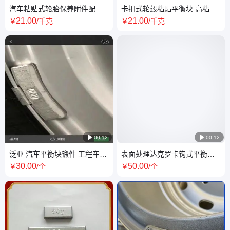
汽车粘贴式轮胎保养附件配重
卡扣式轮毂粘贴平衡块 高粘度
块 泛亚定制 量大优惠
动平衡铅块 规格多样
21
.00
21
.00
￥
/千克
￥
/千克

00:12

00:12
泛亚 汽车平衡块锻件 工程车用
表面处理达克罗卡钩式平衡块
自由锻件 精锻件 可按需定制
铁质卡勾式平衡 块
30
.00
50
.00
￥
/个
￥
/个