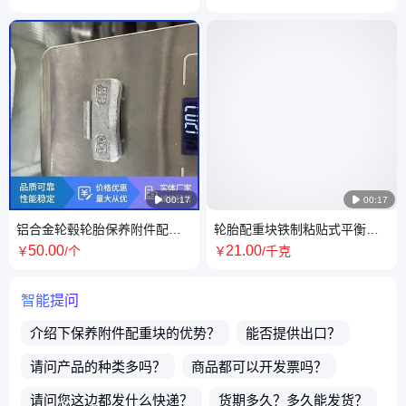

00:17

00:17
铝合金轮毂轮胎保养附件配重
轮胎配重块铁制粘贴式平衡块
块 轮毂粘贴平衡块 量大优惠
轮毂粘贴平衡块 量大优惠
50
.00
21
.00
￥
/个
￥
/千克
智能提问
介绍下
保养附件配重块
的优势？
能否提供出口？
请问产品的种类多吗？
商品都可以开发票吗？
请问您这边都发什么快递？
货期多久？多久能发货？