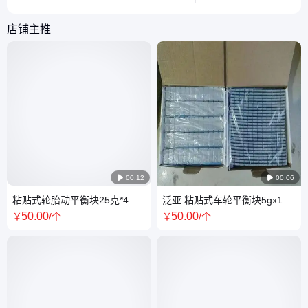
知到实操指南，一文读懂这个容易被忽
平衡机调校方法。
视的关键部件。
店铺主推

00:12

00:06
粘贴式轮胎动平衡块25克*4汽
泛亚 粘贴式车轮平衡块5gx12
车轮毂配重铅块片条 配件
表面镀锌汽车轮胎配重块
50
.00
50
.00
￥
/个
￥
/个