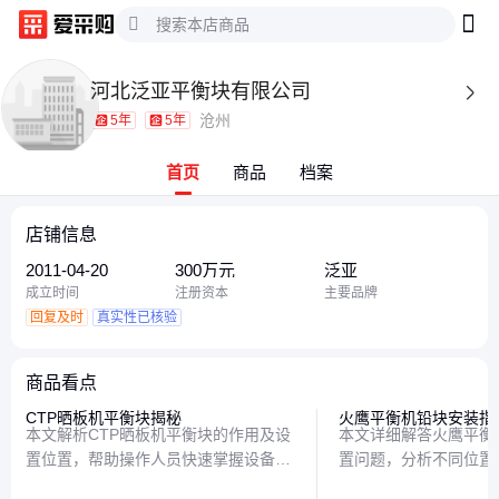
河北泛亚平衡块有限公司

沧州
5年
5年
首页
商品
档案
店铺信息
2011-04-20
300万元
泛亚
成立时间
注册资本
主要品牌
回复及时
真实性已核验
商品看点
CTP晒板机平衡块揭秘
火鹰平衡机铅块安装指
本文解析CTP晒板机平衡块的作用及设
本文详细解答火鹰平衡
置位置，帮助操作人员快速掌握设备调
置问题，分析不同位置
节技巧，确保印刷质量稳定。从基础认
提供实用安装技巧，帮