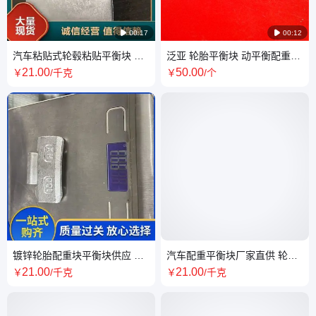

00:17

00:12
汽车粘贴式轮毂粘贴平衡块 泛
泛亚 轮胎平衡块 动平衡配重块
亚定制 按需定制
四轮定位大巴车 汽车平衡 块
21
.00
50
.00
￥
/千克
￥
/个
镀锌轮胎配重块平衡块供应 高
汽车配重平衡块厂家直供 轮胎
粘度动平衡铅块 按需定制
保养附件配重块
21
.00
21
.00
￥
/千克
￥
/千克