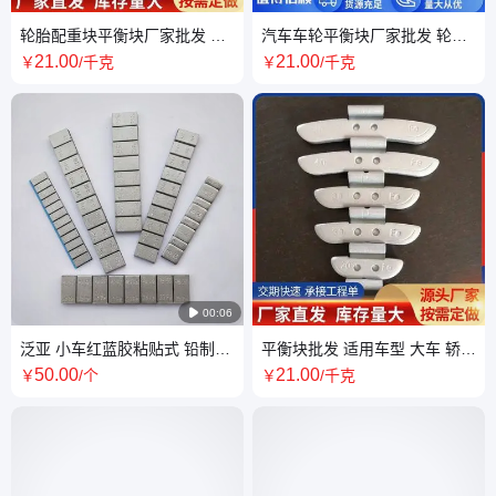
轮胎配重块平衡块厂家批发 汽
汽车车轮平衡块厂家批发 轮胎
车专用卡扣式 售后有保障
保养附件配重块 规格多样
21
.00
21
.00
￥
/千克
￥
/千克

00:06
泛亚 小车红蓝胶粘贴式 铅制轮
平衡块批发 适用车型 大车 轿
胎贴片平衡块 表面镀锌
轮胎保养附件配重块 规格多样
50
.00
21
.00
￥
/个
￥
/千克