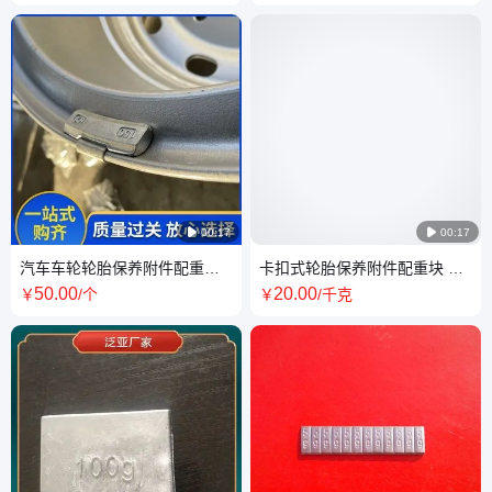

00:17

00:17
汽车车轮轮胎保养附件配重块
卡扣式轮胎保养附件配重块 高
轮毂粘贴平衡块 工厂供应
粘度动平衡铅块 售后有保障
50
.00
20
.00
￥
/个
￥
/千克