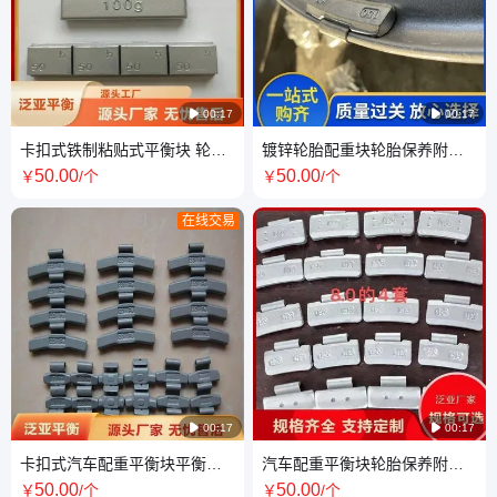

00:17

00:17
卡扣式铁制粘贴式平衡块 轮毂
镀锌轮胎配重块轮胎保养附件
钢制配重块 规格多样
配重块 高粘度动平衡铅块
50
.00
50
.00
￥
/个
￥
/个
在线交易

00:17

00:17
卡扣式汽车配重平衡块平衡块
汽车配重平衡块轮胎保养附件
供应 泛亚定制 按需定制
配重块 配重平衡块 规格多样
50
.00
50
.00
￥
/个
￥
/个