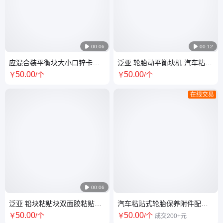

00:06

00:12
应混合装平衡块大小口锌卡铝
泛亚 轮胎动平衡块机 汽车粘贴
合金铁钢圈卡勾钩动平衡配重
轮毂配重铅块大量库存
50
.00
50
.00
￥
/个
￥
/个
块定制
在线交易

00:06
泛亚 铅块粘贴块双面胶粘贴轮
汽车粘贴式轮胎保养附件配重
胎动平衡块 喷涂
块 泛亚定制 规格多样
50
.00
50
.00
￥
/个
￥
/个
成交200+元