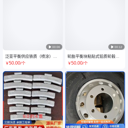

00:06

00:12
泛亚平衡供应铁质（喷涂）双
轮胎平衡块粘贴式铅质轮毂配
面胶粘贴式平衡块 可定制
重块钢制平衡 块生产
50
.00
50
.00
￥
/个
￥
/个