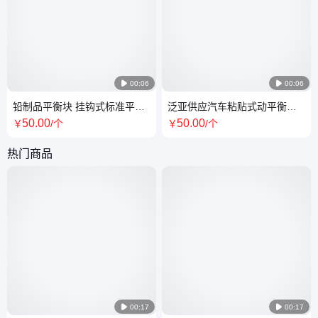

00:06

00:06
铅制品平衡块 挂钩式标准平衡
泛亚供应汽车粘贴式动平衡块
块铅制 5g—50g 配重块
定制轮胎配重块
50
.00
50
.00
￥
/个
￥
/个
热门商品

00:17

00:17