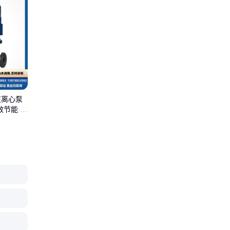
道离心泵
效节能 防