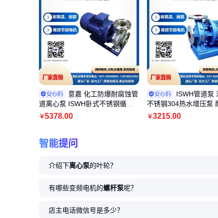
意嘉 化工防爆耐腐蚀管
ISWH管道泵
道离心泵 ISWH卧式不锈钢循环
不锈钢304热水增压泵 
泵 单级清水泵
行可靠 卫生级
5378
.00
3215
.00
￥
￥
智能提问
介绍下
离心泵
的叶轮？
有哪些变频电机的
螺杆泵
呢？
店主电话微信号是多少？