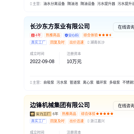
主营：
油水分离设备
隔油池
隔油设备
污水提升器
污水提升设
长沙东方泵业有限公司
在线咨
4年
热推商品
综合体验
真实工厂
回复及时
出价迅速
湖南长沙
成立时间
注册资本
2022-09-08
10万元
主营：
自吸泵
污水泵
管道泵
离心泵
循环泵
多级泵
不锈钢
边锋机械集团有限公司
在线咨
6年
热推商品
综合体验
通过深
真实工厂
回复及时
出价迅速
浙江嘉兴
成立时间
注册资本