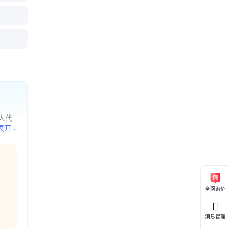
泵 耐腐蚀
0冷却塔专用
单吸立式
塔专用喷
单级水泵
蒸发冷却配
 循环泵
泵 户外
人代
、加工
展开
全网询价
消息管理