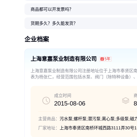
商品都可以开发票吗？
100LT4-3.0 立式冷却
意嘉ISGB型便拆式管道
125LT4-3.0冷却塔专用
150LP4-5.5冷却塔专用
大流量率TD管道循环泵
ISG型立式
TD空调管道泵
意嘉IHG耐
MS轻型不锈
意嘉IHG管道
塔专用水泵 循环泵 户外型防爆 Y
离心泵 热水管道泵 化工专用增压
水泵 现货 防爆 不锈钢闭式叶轮
水泵 喷淋泵 低转速大流量 户外
TD空调立式管道泵 意嘉铸铁给水
增压泵 循环水 供暖 地
道离心泵 单级冷水循环
道离心泵 不锈钢化工专
级离心泵 微信增压水泵
流量高扬程循环增压泵
货期多久？多久能发货？
E3标准电机
泵
户外型
型 不锈钢叶轮
泵
水 防爆 铸铁 冷却
承 机械密封结构
制
道增压泵
耐腐蚀 防爆
3300
2600
3800
5200
1345
.00
.00
.00
.00
.00
6900
2312
780
2400
1786
.00
.00
.00
.00
.00
￥
￥
￥
￥
￥
￥
￥
￥
￥
￥
企业档案
上海意嘉泵业制造有限公司
5年
上海意嘉泵业制造有限公司注册地址位于上海市奉贤区南桥
表为杨张仁，经营范围包括水泵、阀门（除特种设备）
（以上限分支机构经营）、批发、零售。 【依法须经批
成立时间
2015-08-06
8
主营商品：
厂家地址：
上海市奉贤区南桥环城西路3111弄30号1