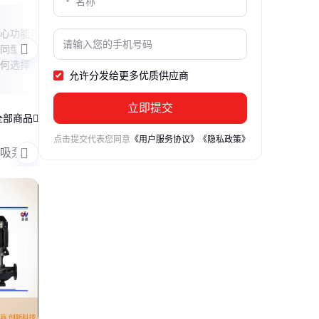
65污水泵是几寸
排污
心功能与
本文解析65污水泵的口径尺寸及其实际应
本文
同型号的
用场景，帮助读者理解型号数字与管道尺
其设
何选择合
寸的关系，并给出选型时的实用建议。
实用
允许分发给更多优质供应商
整体效
备的
立即提交
全部商品
点击提交代表您同意
《用户服务协议》
《隐私政策》
吸泵
永磁变频水泵