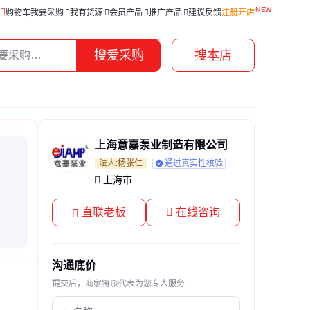
购物车
我要采购
我有货源
会员产品
推广产品
建议反馈
注册开店
搜爱采购
搜本店
上海意嘉泵业制造有限公司
法人:杨张仁
通过真实性核验
上海市
直联老板
在线咨询
沟通底价
提交后，商家将派代表为您专人服务