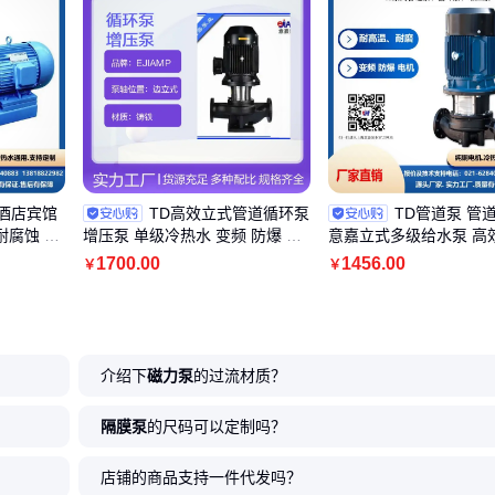
 酒店宾馆
TD高效立式管道循环泵
TD管道泵 管
耐腐蚀 运
增压泵 单级冷热水 变频 防爆 EJI
意嘉立式多级给水泵 高
AMP
爆变频YE4电机
1700
.00
1456
.00
￥
￥
介绍下
磁力泵
的过流材质？
隔膜泵
的尺码可以定制吗？
店铺的商品支持一件代发吗？