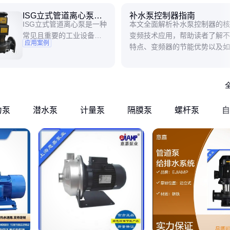
ISG立式管道离心泵的
补水泵控制器指南
ISG立式管道离心泵是一种
本文全面解析补水泵控制器的核
应用
常见且重要的工业设备，
变频技术应用，帮助读者了解不
应用案例
凭借其独特的性能和优
特点、变频器的节能优势以及如
10
势，在众多领域都有着广
适的控制器，提升补水泵系统的
泛的应用。 在建筑领域，I
率。
SG立式管道离心泵发挥着
关键作用。在高层建筑的
给排水系统中，它能够将
力泵
潜水泵
计量泵
隔膜泵
螺杆泵
自
水从低位水箱输送到各个
楼层的用水点。由于其立
式结构，占