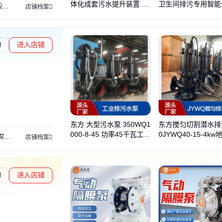
体化成套污水提升装置 自
卫生间排污专用智能
备
隔油提升设备
隔油提升一体化设备
油水分离器
餐饮油水分离器
隔油器
餐
店铺档案
动智能控制 鑫米诺
动提升泵设备
询
进入店铺
东方 大型污水泵 350WQ1
东方搅匀切割潜水排
000-8-45 功率45千瓦工业
0JYWQ40-15-4k
泵
排污泵
潜污泵
单级泵
液下泵
增压泵
加压泵
立式泵
清水泵
卧式泵
污水
店铺档案
排污水泵
车场潜污泵污水泵
询
进入店铺
度核验