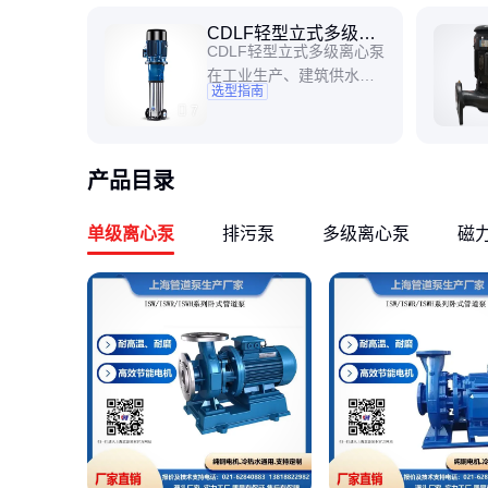
CDLF轻型立式多级离
CDLF轻型立式多级离心泵
心泵怎么选型
在工业生产、建筑供水等
选型指南
众多领域都有着广泛的应
7
用。正确的选型对于确保
泵的高效运行、降低能耗
以及延长使用寿命至关重
产品目录
要。以下将从多个方面为
您介绍如何进行CDLF轻型
单级离心泵
排污泵
多级离心泵
磁
立式多级离心泵的选型。
要明确流量和扬程的
需求。流