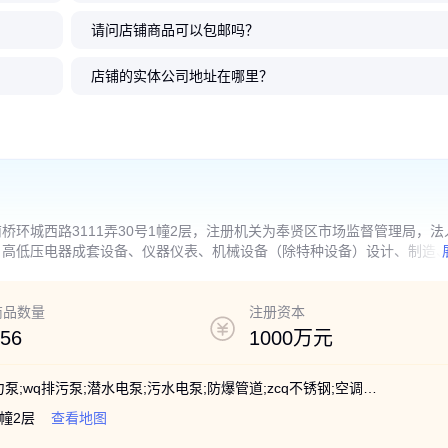
请问店铺商品可以包邮吗？
管道离心泵
 立式管
腐蚀防爆管
钢卧式单
离心泵 大
IHG管道离心泵 高扬程
ISG100-160 ISG立式
意嘉冷却塔水泵 LT立
TD单级管道离心泵 单
ISG立式管道
125LT4-4.
意嘉ISG单级
意嘉 LT冷却
暖 工业供
泵 精品轴
用泵 可定
 卫生级管
 稳定运行
不锈钢管道泵 节能型高效防爆电
管道离心泵 意嘉化工离心油泵 高
式管道泵 冷热水循环锅炉泵 户外
吸管道泵 意嘉冷热水循环泵
不锈钢管道离心泵 意嘉
水泵 蒸发冷凝喷淋泵 
管道泵 高温热水离心泵
淋水泵 立式管道泵 增压
店铺的实体公司地址在哪里？
机 ISG型铸铁
温耐磨变频防爆
型高原电机
高效耐磨 防爆
套
铸铁材质
防爆型
3432
3300
1123
2130
.00
.00
.00
.00
1200
4500
2300
3400
.00
.00
.00
.00
￥
￥
￥
￥
￥
￥
￥
￥
环城西路3111弄30号1幢2层，注册机关为奉贤区市场监督管理局，法
、高低压电器成套设备、仪器仪表、机械设备（除特种设备）设计、制造
准的项目，经相关部门批准后方可开展经营活动】
商品数量
注册资本
56
1000万元
污水泵;螺杆泵;潜污泵;离心泵;多级泵;磁力泵;wq排污泵;潜水电泵;污水电泵;防爆管道;zcq不锈钢;空调管道;意嘉泵业;wq污水污物;wq铸铁潜水;泵业wq潜水;污水提升泵;供水不锈钢;管道泵管道;气动隔膜泵;不锈钢潜水;无密封自控;多级管道泵;立式管道泵;耐高温潜水
幢2层
查看地图