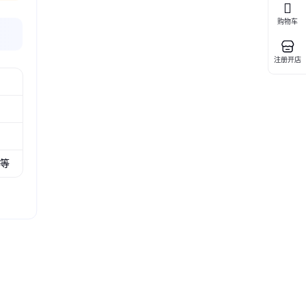
购物车
注册开店
业等