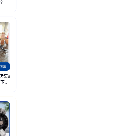
全自
饮隔油池
餐饮隔油提升设备
厨房油水分离器
厨房隔油池
厨房隔油提升设备
不锈
污泵8
w地下停
提升设备
化工泵
防爆泵
单吸泵
长轴泵
变频供水设备
恒压供水设备
无负压供水