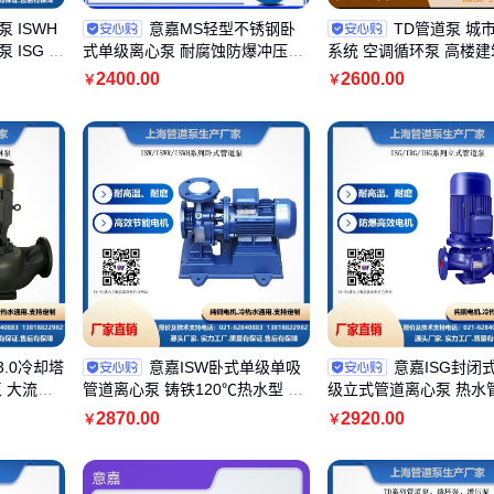
 ISWH
意嘉MS轻型不锈钢卧
TD管道泵 城
ISG IR
式单级离心泵 耐腐蚀防爆冲压式
系统 空调循环泵 高楼
管道泵
暖气热水
2400
.00
2600
.00
￥
￥
3.0冷却塔
意嘉ISW卧式单级单吸
意嘉ISG封闭
 大流量
管道离心泵 铸铁120℃热水型 增
级立式管道离心泵 热水
压循环
泵 合金密封
2870
.00
2920
.00
￥
￥