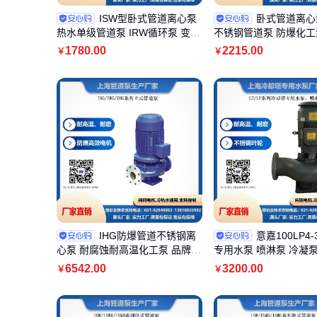
ISW型卧式管道离心泵
卧式管道离心泵
热水单级管道泵 IRW循环泵 变频
不锈钢管道泵 防爆化工泵 
电机低噪音
G TD LT型 ISWD变频
1780
.00
2215
.00
￥
￥
IHG防爆管道不锈钢离
意嘉100LP4-
心泵 耐腐蚀耐高温化工泵 品牌增
专用水泵 喷淋泵 冷凝泵
压泵 清水泵
不锈钢叶轮
6542
.00
3200
.00
￥
￥