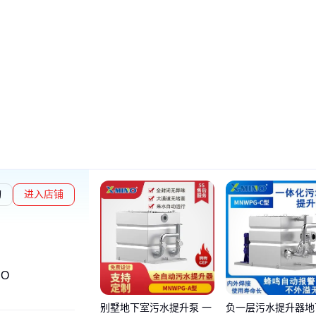
询
进入店铺
易勋章L1
NO
别墅地下室污水提升泵 一
负一层污水提升器地