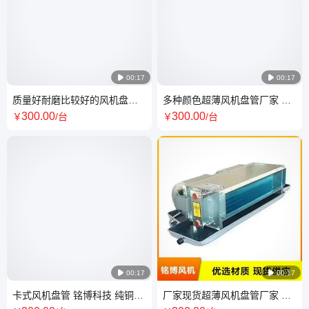

00:17

00:17
质量好耐磨比较好的风机盘管
多种颜色超薄风机盘管厂家 铭
纯铜电机 耐腐性较好 防腐耐用
博科技 性能稳定 运转平稳
300
.00
300
.00
￥
/台
￥
/台

00:17

00:17
卡式风机盘管 铭博科技 纯铜电
厂家现货超薄风机盘管厂家 铭