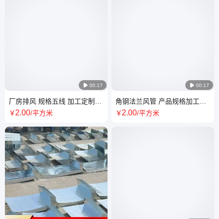

00:17

00:17
厂房排风 规格五线 加工定制是
角钢法兰风管 产品规格加工定
类型通风除尘 出货迅速
制 出货迅速 结构简单
2
.00
2
.00
￥
/平方米
￥
/平方米