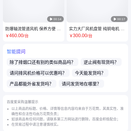

00:14

00:17
防爆轴流管道风机 保养方便 铭
实力大厂风机盘管 纯铜电机 结
博科技 安装简便 清新环保
实耐用 超薄型静音 加厚外壳
460
.00
300
.00
￥
/台
￥
/台
智能提问
除了
排烟口
还有别的类似商品吗？
逆止阀
有现货吗？
请问
排风机
价格可以优惠吗？
今天能发货吗？
产品都能外省发货吗？
请问发货地在哪里？
请问您这边都发什么快递？
百度爱采购温馨提示
买了店铺商品之后售后有保障吗？
以上商品的标题、价格、详情等信息内容均来自于万花筒，其真实性、准
确性和合法性均由万花筒负责；
有适用于70㎡以下的
风幕机
吗？
如该商品有任何问题，请联系第三方网站进行删除，百度会积极配合；
在贸易过程中请注意谨慎核实。
有哪些耐火时间的
防火阀
呢？