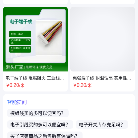
电子端子线 阻燃阻火 工业线束
惠强端子线 耐温性高 实用性强
现场勘察 按需定制
货源充足 品质优良
0
.20
0
.20
￥
/米
￥
/米
智能提问
模组线
买的多可以便宜吗？
电子引线
买的多可以便宜吗？
电子开关
库存充足吗？
买了店铺商品之后售后有保障吗？