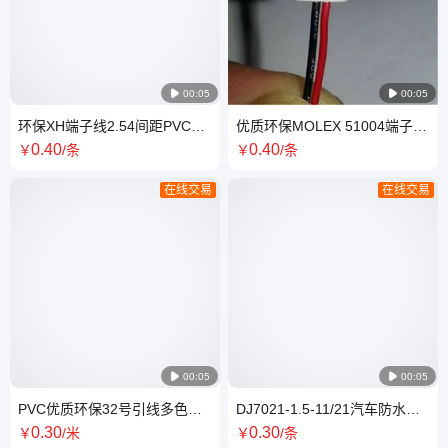

00:05

00:05
环保XH端子线2.54间距PVC插
优质环保MOLEX 51004端子线
头连接线电器内部专用
2.0间距单头插头 电子元器件
0
.40
0
.40
￥
/条
￥
/条
在线交易
在线交易

00:05

00:05
PVC优质环保32号引线多色超
DJ7021-1.5-11/21汽车防水配
短超细绝缘导线 超 细硅胶线
线连接线 传感器线束批发
0
.30
0
.30
￥
/米
￥
/条