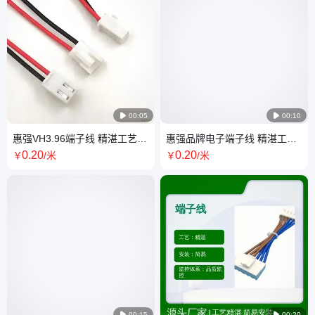

00:05

00:10
惠强VH3.96端子线 精湛工艺长
惠强品牌电子端子线 精湛工艺
寿命 品质监控 导电性好
批号2 规格齐全一站式供应省心
0
.20
0
.20
￥
/米
￥
/米

00:15

00:20