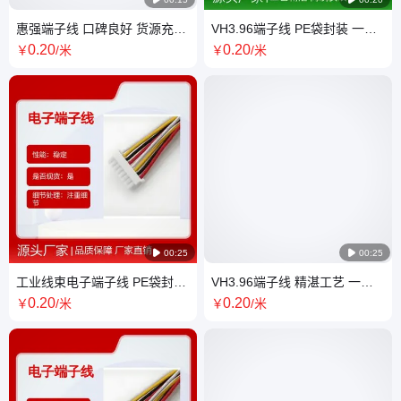
惠强端子线 口碑良好 货源充足
VH3.96端子线 PE袋封装 一站
批号2 质量过硬 一站式供应省
式服务 工艺精湛一站式供应省
0
.20
0
.20
￥
/米
￥
/米
心
心

00:25

00:25
工业线束电子端子线 PE袋封装
VH3.96端子线 精湛工艺 一站
惠强品牌 一站式供应省心
式服务 规格齐全一站式供应省
0
.20
0
.20
￥
/米
￥
/米
心