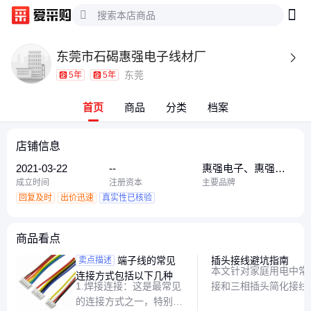
东莞市石碣惠强电子线材厂

东莞
5年
5年
首页
商品
分类
档案
店铺信息
2021-03-22
--
惠强电子、惠强、
东莞惠强电子
成立时间
注册资本
主要品牌
回复及时
出价迅速
真实性已核验
商品看点
端子线的常见
插头接线避坑指南
卖点描述
本文针对家庭用电中常
连接方式包括以下几种
1.焊接连接：这是最常见
接和三相插头简化接线
的连接方式之一，特别是
接法及潜在风险，帮助