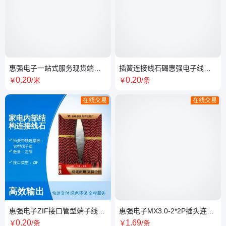
惠强电子一站式服务现货端子
插簧连接线石碣惠强电子线材
线 实力雄厚质量保证快速发货
环保ZIF接口 单卡定制
0
.20
0
.20
￥
/米
￥
/条
在线交易
在线交易
惠强电子ZIF接口管型端子线定
惠强电子MX3.0-2*2P插头连接
制 镀锡铜线芯插簧带锁连接线
线 吊扇延长线 定制模组电源线
0
.20
1
.69
￥
/条
￥
/条