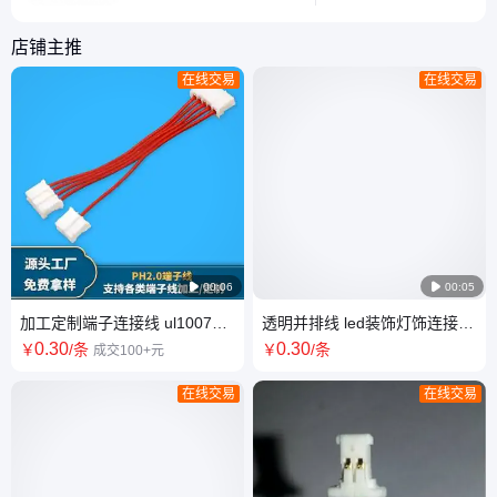
锡焊连接。在焊接过程
常规接线需求。
中，焊料和焊接表面之间
店铺主推
需要形成金属的连续性，
在线交易
在线交易
因此对于接线端子和冷压
端子的可焊性至关重要。
常见的焊接端涂层包括锡
合金、银和金。 2.压接
连接：压接是一种在规则
范围内压缩和置换

00:06

00:05
加工定制端子连接线 ul1007电
透明并排线 led装饰灯饰连接线
子连接电池线 ph2.0端子线
PH2.0mm-2P鞋灯端子线
0
.30
0
.30
￥
/条
￥
/条
成交100+元
在线交易
在线交易