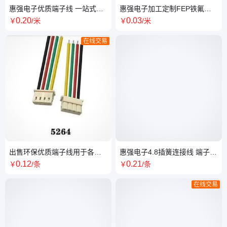
惠强电子优质端子线 一站式服
惠强电子加工定制FEP铁氟龙
务 PE袋封装 适用于各接口设备
绝缘镀锡高压线 1332-26AWG
0
.20
0
.03
￥
/米
￥
/米
电子线导线
在线交易
出售环保优质端子线用于各种
惠强电子4.8插簧连接线 端子线
打印机打印头与主板之间的连
电线电缆 机车电器
0
.12
0
.21
￥
/条
￥
/条
接
在线交易