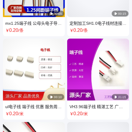

00:05

00:15
mx1.25端子线 公母头电子导线
定制加工SH1.0电子线材连接线
1.25间距空中对接 端子连接线
1.0间距端子线束公母对插排线
0
.20
0
.20
￥
/条
￥
/条

00:10

00:05
ul电子线 端子线 优惠 服务周到
VH3.96端子线 精湛工艺 广泛
发货迅速 口碑良好
应用 货源充足一站式供应省心
0
.20
0
.20
￥
/米
￥
/米