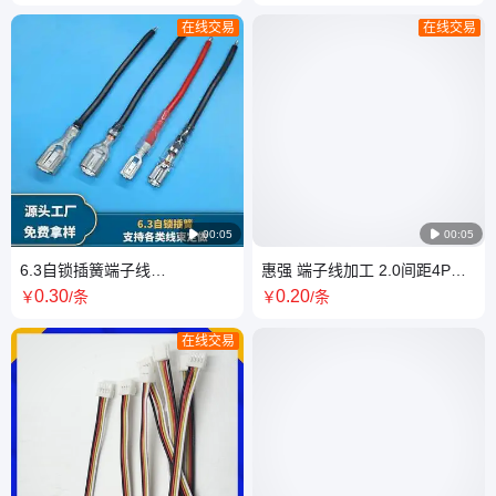
在线交易
在线交易

00:05

00:05
6.3自锁插簧端子线
惠强 端子线加工 2.0间距4P端
110/187/250插簧导线 汽车喇
子连接线 提供寄样 端子线材
0
.30
0
.20
￥
/条
￥
/条
叭连接线
在线交易