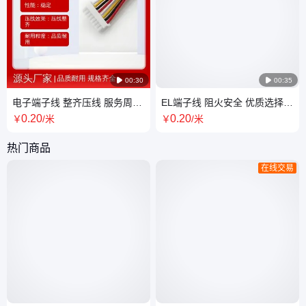

00:30

00:35
电子端子线 整齐压线 服务周到
EL端子线 阻火安全 优质选择
按需定制一站式供应省心
现货 柔软耐折一站式供应省心
0
.20
0
.20
￥
/米
￥
/米
热门商品
在线交易