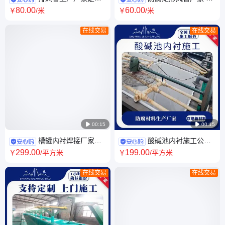
聚丙烯废气处理化工风管 pp焊
接灰色聚丙烯阻燃风管道 废气
80
.00
60
.00
￥
/米
￥
/米
接塑料设备
化工pp管定制
在线交易
在线交易

00:15

00:15
槽罐内衬焊接厂家定
酸碱池内衬施工公司
制 塑料pp酸碱槽内衬 15mm厚
焊接pp白色沉淀池内衬 塑料污
299
.00
199
.00
￥
/平方米
￥
/平方米
聚丙烯氧化池内衬
水处理内衬厂家
在线交易
在线交易