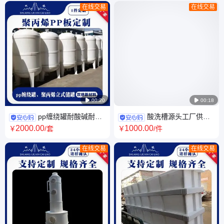
在线交易
在线交易

00:20

00:18
pp缠绕罐耐酸碱耐腐
酸洗槽源头工厂供应
蚀塑料储水罐 定制加工聚丙烯
聚丙烯耐腐蚀耐酸碱水箱 大型
2000
.00
1000
.00
￥
/套
￥
/件
立式储罐
pp电镀槽焊接
在线交易
在线交易