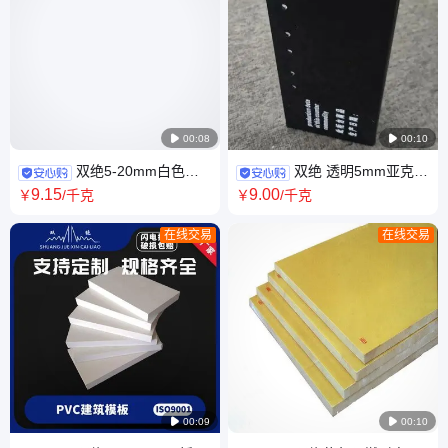

00:08

00:10
双绝5-20mm白色耐
双绝 透明5mm亚克力
酸碱聚丙烯pp板生产厂家PP塑
板 台卡办公展示牌 A4大小定制
9
.15
9
.00
￥
/千克
￥
/千克
料板批发
异形图案设计
在线交易
在线交易

00:09

00:10