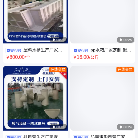

00:18

00:25
塑料水槽生产厂家定
pp水箱厂家定制 聚丙
制 PP聚丙烯酸洗槽 实验室电解
烯污水处理塑料箱焊接 耐酸碱
800
.00
16
.00
￥
/个
￥
/公斤
槽焊接耐酸碱水箱
水槽现场施工
在线交易
在线交易

00:16

00:24
排风管生产厂家定制
防腐矩形风管厂家 焊