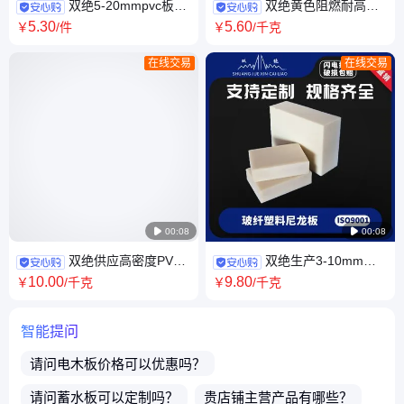
双绝5-20mmpvc板塑
双绝黄色阻燃耐高温
料建筑模板硬板白色灰色砖托
环氧树脂板电机隔板接线板模
5
.30
5
.60
￥
/件
￥
/千克
板
具隔热板尺寸定制
在线交易
在线交易

00:08

00:08
双绝供应高密度PVC
双绝生产3-10mm耐
硬板阻燃隔音装饰雕刻pvc塑料
磨自润滑白色尼龙板厂家含油
10
.00
9
.80
￥
/千克
￥
/千克
板批发
浇筑尼龙塑料板
智能提问
请问
电木板
价格可以优惠吗？
请问
蓄水板
可以定制吗？
贵店铺主营产品有哪些？