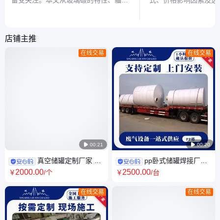
备受关注。本文从玻璃碳的特性、辐射
式、价格影响因素及选
来源及安全性三方面解析，明确其辐射
者根据需求选择合适的
风险极低，日常使用无需担忧。
坑。
店铺主推
在线交易
在线交易

00:21

00:20
真空储罐定制厂家 焊
pp卧式储罐焊接厂家
接聚丙烯塑料 虹吸罐 pp化工盐
聚丙烯塑料酸碱储 罐定制 缓冲
2000
.00
2500
.00
￥
/个
￥
/台
酸储存罐现场施工
罐现场施工
在线交易
在线交易