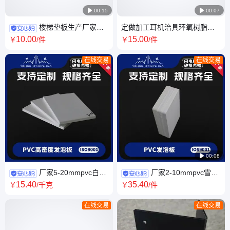

00:15

00:07
楼梯垫板生产厂家定
定做加工耳机治具环氧树脂夹
制聚四氟乙烯楼梯板 白色塑料
具电木板手机治具打孔雕刻图
10
.00
15
.00
￥
/件
￥
/件
ptfe聚四氟板
纸定制
在线交易
在线交易

00:08
厂家5-20mmpvc白色
厂家2-10mmpvc雪弗
发泡板高密度PVC板材聚录乙
板发泡板白色灰色聚录乙烯板
15
.40
35
.40
￥
/千克
￥
/件
烯广告板现货批发
PVC板生产
在线交易
在线交易