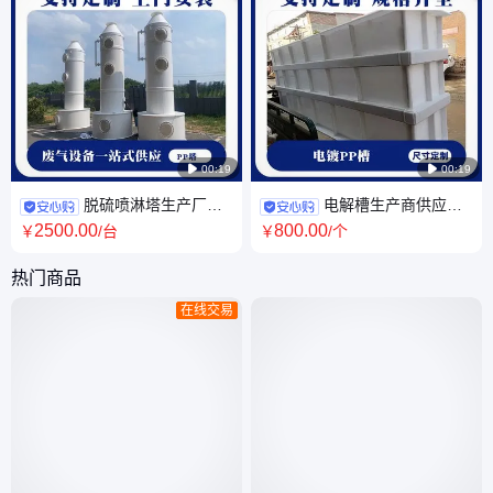

00:19

00:19
脱硫喷淋塔生产厂家
电解槽生产商供应反
焊接船舶脱硫塔 聚丙烯塑料pp
应设备塑料电镀槽 白色聚丙烯
2500
.00
800
.00
￥
/台
￥
/个
吸收塔设备
电镀池pp
热门商品
在线交易