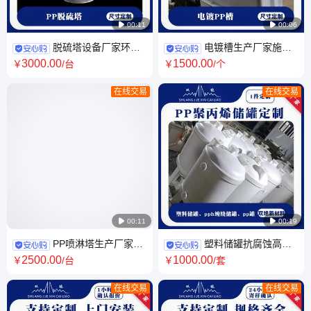

00:11

00:06
脱硫塔设备厂家环保
电镀槽生产厂家施工
设备喷淋塔防腐施工 脱硝除尘
pp电解槽电镀PP槽 防腐Pp塑
3000
.00
1500
.00
￥
/台
￥
/个
电厂烟气净化塔
料槽
在线交易
在线交易

00:11

00:19
PP喷淋塔生产厂家施
塑料储罐抗腐蚀高性
工空气处理废气喷淋净化塔 环
能聚丙烯pph缠绕储水罐 加工
2500
.00
1000
.00
￥
/台
￥
/套
保设备酸雾废气塔
定制pp罐
在线交易
在线交易