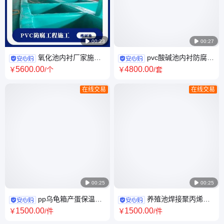

00:23

00:27
氧化池内衬厂家施工
pvc酸碱池内衬防腐施
耐酸碱储酸槽内衬 化工厂绿色
工 厂家供应软内衬PVC化工池
5600
.00
4800
.00
￥
/个
￥
/套
防腐池子内衬里
砖厂脱硫池防腐蚀
在线交易
在线交易

00:25

00:25
pp乌龟箱产蛋保温繁
养殖池焊接聚丙烯环
殖箱防腐蚀乌龟养殖箱 定制塑
保塑料鱼池 加工定制耐酸碱PP
1500
.00
1500
.00
￥
/件
￥
/件
料生态乌龟缸
塑料池